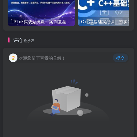
TikTok实战系统课，案例复盘、数据解析、运营执行，从0到1构建千万级电商体系（更新）
C++零基础实战课，夯实C语言基础、贯穿游戏
评论
抢沙发
欢迎您留下宝贵的见解！
提交