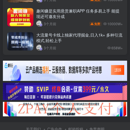
趣闲赚是实用悬赏兼职APP 任务多易上手 能提
现还可邀友分成
10000W+
3个月前
免费
大流量号卡线上独家代理掘金,日入1k+ 多种引流
模式,轻松上手
3个月前
658W+
关于我们
广告合作
邮箱投稿
免责声明