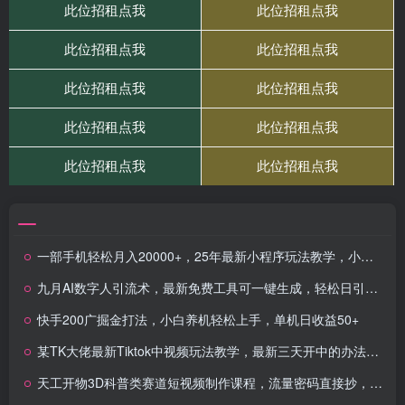
一部手机轻松月入20000+，25年最新小程序玩法教学，小白轻松上手
九月AI数字人引流术，最新免费工具可一键生成，轻松日引300+创业粉变现…
快手200广掘金打法，小白养机轻松上手，单机日收益50+
某TK大佬最新Tiktok中视频玩法教学，最新三天开中的办法+过中后搬运方法+搬运起号等
天工开物3D科普类赛道短视频制作课程，流量密码直接抄，从选题到剪辑全套保姆级教学