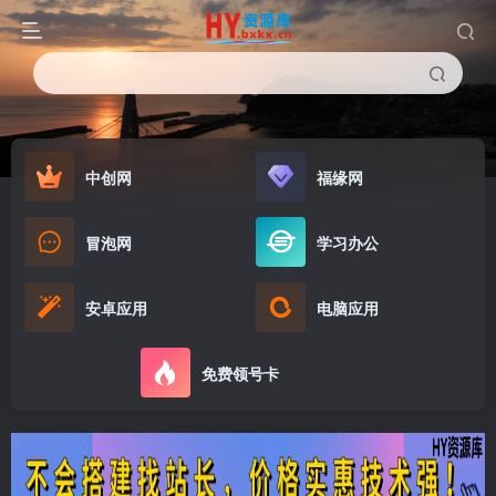
中创网
福缘网
冒泡网
学习办公
安卓应用
电脑应用
免费领号卡