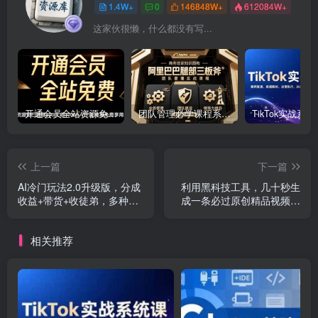
1.4W+
0
146848W+
612084W+
这家伙很懒，什么都没有写...
开通会员全站资源免费下载 开通VIP会员 HY资源库
团队管理必学课程系列，阿里巴巴“腿部三板斧”
上一篇
下一篇
AI冷门玩法2.0升级版，分成
利用黑科技工具，几十秒生
收益+带货+收徒弟，多种变
成一条必过原创精品视频，
相方式，日入1000+…
零基础适合
相关推荐