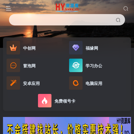
中创网
福缘网
冒泡网
学习办公
安卓应用
电脑应用
免费领号卡