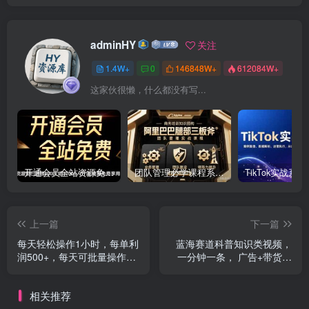
adminHY
关注
1.4W+
0
146848W+
612084W+
这家伙很懒，什么都没有写...
开通会员全站资源免费下载 开通VIP会员 HY资源库
团队管理必学课程系列，阿里巴巴“腿部三板斧”
上一篇
下一篇
每天轻松操作1小时，每单利
蓝海赛道科普知识类视频，
润500+，每天可批量操作，
一分钟一条， 广告+带货双
多劳多得！
份收益，轻松日入300+
相关推荐