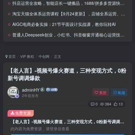
抖店运营全攻略，智能店长一键搬品，1688/拼多多货源快速上架
淘宝天猫全体系运营课程【9月24更新】，店铺全系运营、动销玩法、擦边球玩法等等
AIGC电商必备实操：21节平面设计实战课，教你玩转AI
普通人Deepseek创业，小红书、抖音橱窗开通核心运营技巧，打通创作到变现全链路
首页
VIP 教程
中创网
正文
【老人言】-视频号爆火赛道，三种变现方式，0粉
新号调调爆款
adminHY
关注
私信
2年前发布
0
384
13
免费资源
【老人言】-视频号爆火赛道，三种变现方式，0粉新号调调爆款
此内容为免费资源，请登录后查看