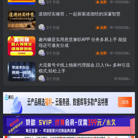
10000W+
3个月前
免费
道德经实修营，一起探索道德经的深邃智慧
10000W+
3个月前
免费
趣闲赚是实用悬赏兼职APP 任务多易上手 能提
现还可邀友分成
10000W+
3个月前
免费
大流量号卡线上独家代理掘金,日入1k+ 多种引流
模式,轻松上手
3个月前
658W+