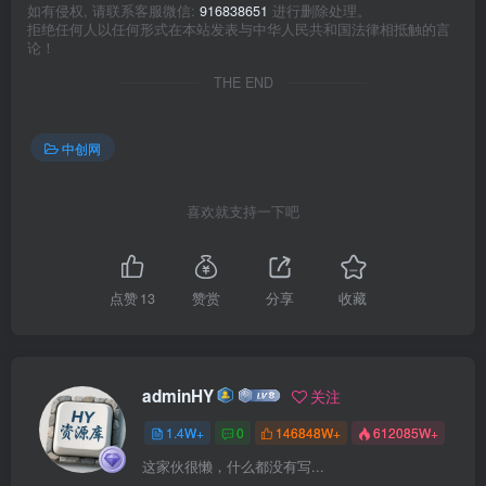
如有侵权, 请联系客服微信:
916838651
进行删除处理。
拒绝任何人以任何形式在本站发表与中华人民共和国法律相抵触的言
论！
THE END
中创网
喜欢就支持一下吧
点赞
13
赞赏
分享
收藏
adminHY
关注
1.4W+
0
146848W+
612085W+
这家伙很懒，什么都没有写...