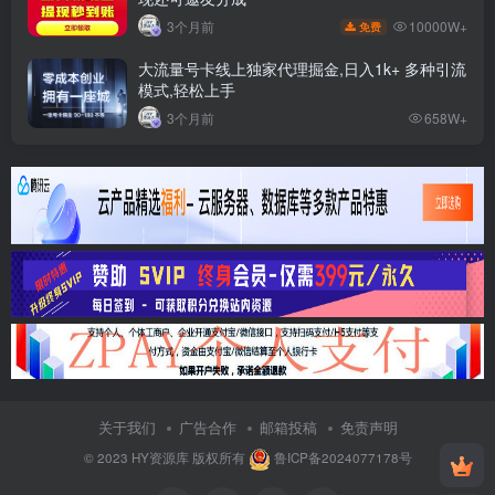
10000W+
3个月前
免费
大流量号卡线上独家代理掘金,日入1k+ 多种引流
模式,轻松上手
3个月前
658W+
关于我们
广告合作
邮箱投稿
免责声明
© 2023
HY资源库
版权所有
鲁ICP备2024077178号