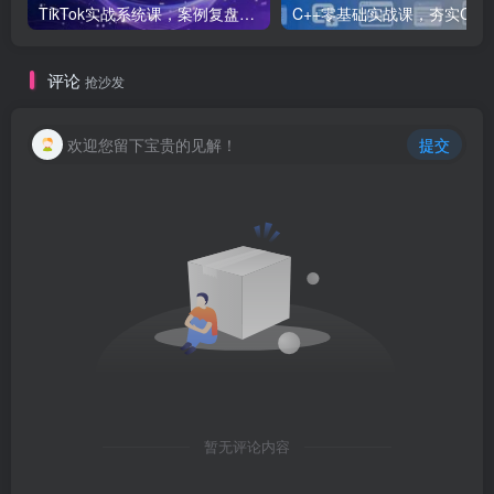
TikTok实战系统课，案例复盘、数据解析、运营执行，从0到1构建千万级电商体系（更新）
C++零基础实战课，夯实C语言基础、贯穿游戏
评论
抢沙发
欢迎您留下宝贵的见解！
提交
暂无评论内容