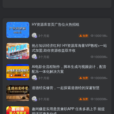
HY资源库首页广告位火热招租
10001W+
3个月前
免费
抢占知识经济红利! HY资源库海量VIP教程+一站
式加盟,助你资源收益双丰收
3个月前
10000W+
AI电影全流程制作，脚本生成与视频设计，配音
配乐一体化解决方案
10000W+
3个月前
免费
道德经实修营，一起探索道德经的深邃智慧
10000W+
3个月前
免费
趣闲赚是实用悬赏兼职APP 任务多易上手 能提
现还可邀友分成