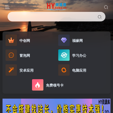
中创网
福缘网
冒泡网
学习办公
安卓应用
电脑应用
免费领号卡