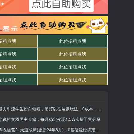
暴力引流学生粉白领粉，吊打以往垃圾玩法，0成本，高回报
小说推文双男主长篇：每月稳定变现1.5W实操干货分享
淘系运营21天速成班(更新24年8月)，0基础轻松搞定淘系运营，不做假把式