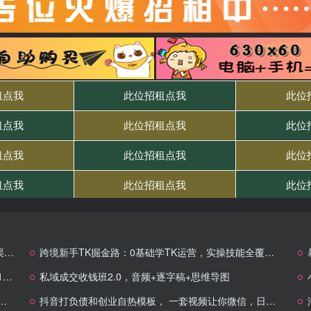
…
跨境新手TK掘金路：0基础学TK运营，实操技能全覆盖，从注册到盈利全攻略
了
私域成交收钱班2.0，音频+逐字稿+思维导图
抖音打负债和创业自热模板， 一套视频让你微信，日引200+