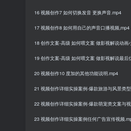
16 视频创作7 如何切换发音 更换声音.mp4
17 视频创作8 如何用自己的声音口播视频,mp4
18 创作文案-高级 如何喂文案 做影视解说动画小说
19 创作文案-高级 如何喂文案 做影视解说最后优
20 视频创作10 度加的其他功能说明.mp4
21 视频创作详细实操案例-爆款旅游与风景类型,
22 视频创作详细实操案例-爆款萌宠类文案与视频
23 视频创作详细实操案例任何广告宣传视频.m