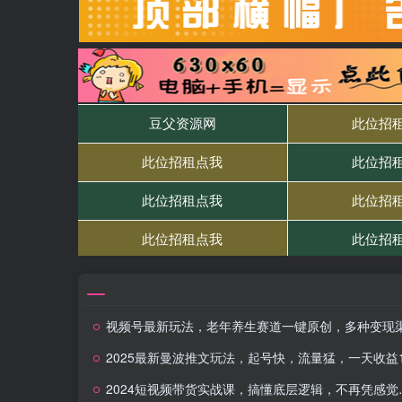
视频号最新玩法，老年养生赛道一键原创，多种变现渠道，可批量操作，日
2025最新曼波推文玩法，起号快，流量猛，一天收益1k+真的太猛
2024短视频带货实战课，搞懂底层逻辑，不再凭感觉带货