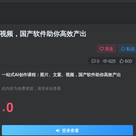
、视频，国产软件助你高效产出
关注
私信
0
625
600
一站式AI创作课程：图片、文案、视频，国产软件助你高效产出
此内容为免费资源，请登录后查看
0
￥
登录查看