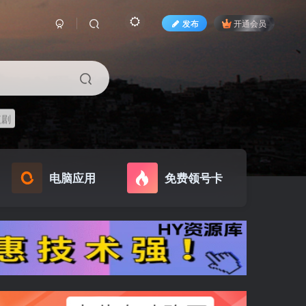
发布
开通会员
短剧
电脑应用
免费领号卡