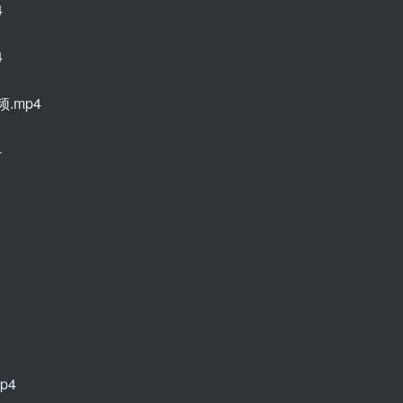
4
4
.mp4
4
p4