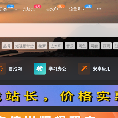
生活
包邮
豆父
这里
分类
九块九
去水印
流量号卡
起号
短视频带货
拉新
去水印
音乐
闲鱼
网赚
源码
冒泡网
学习办公
安卓应用