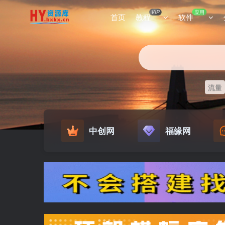
VIP
应用
首页
教程
软件
流量
中创网
福缘网