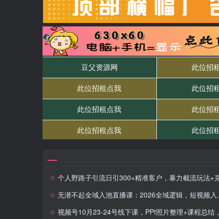
个人野路子引流日引300+精准客户，暴力截流玩法+克隆自
无潜不起全域入池直播课：2026全域逻辑，短视频入池，标签强化一步到位
视频号10月23-24号线下课，PPt照片整理+课程总结，包含选品投流短视频等核心内