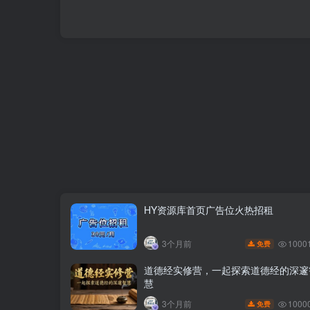
HY资源库首页广告位火热招租
1000
3个月前
免费
道德经实修营，一起探索道德经的深邃
慧
1000
3个月前
免费