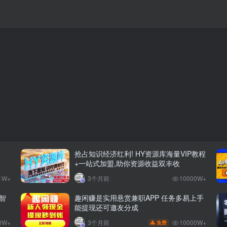
抢占知识经济红利! HY资源库海量VIP教程
+一站式加盟,助你资源收益双丰收
1W+
3个月前
10000W+
智
趣闲赚是实用悬赏兼职APP 任务多易上手
能提现还可邀友分成
0W+
10000W+
3个月前
免费