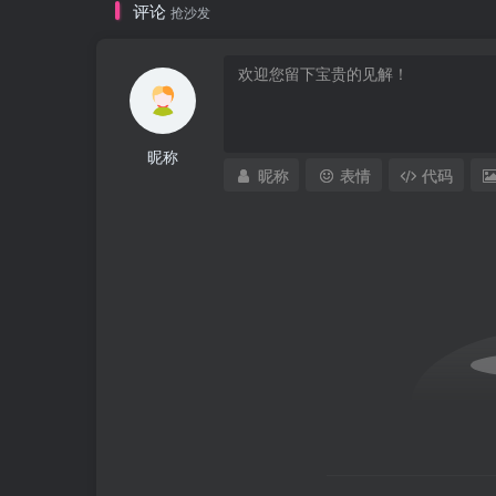
评论
抢沙发
昵称
昵称
表情
代码