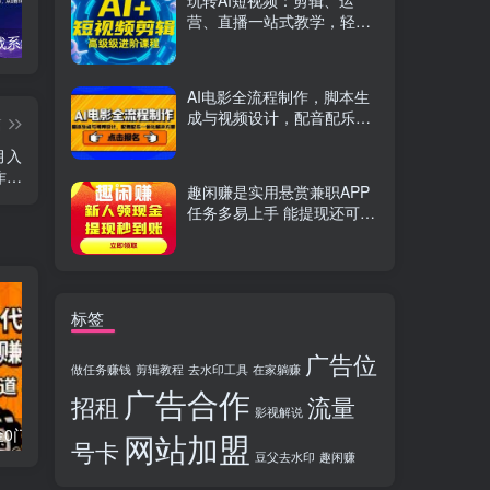
玩转AI短视频：剪辑、运
营、直播一站式教学，轻松
打造流量神话
TikTok实战系统课，案例复盘、数据解析、运营执行，从0到1构建千万级电商体系（更新）
C++零基础实战课，夯实C语言基础、贯穿游戏项目、掌握开发思维，学成可挑战月薪15K+岗位
PS全能实战课：抠图修图、人像精修、电商美工，0基础变身设计达人
AI电影全流程制作，脚本生
成与视频设计，配音配乐一
篇
体化解决方案
月入
作…
趣闲赚是实用悬赏兼职APP
任务多易上手 能提现还可邀
友分成
标签
广告位
做任务赚钱
剪辑教程
去水印工具
在家躺赚
广告合作
招租
流量
影视解说
流量卡代理掘金0门槛每天躺赚3000+多种推广渠道新手小白轻松上手
Videoleap剪辑大师班：掌握Videoleap所有核心工具与使用技巧，一人产出专业级作品
网站加盟
号卡
豆父去水印
趣闲赚