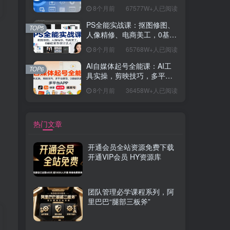
握开发思维，学成可挑战月
8个月前
67577W+人已阅读
薪15K+岗位
PS全能实战课：抠图修图、
TOP5
人像精修、电商美工，0基础
变身设计达人
8个月前
65768W+人已阅读
，
AI自媒体起号全能课：AI工
TOP6
具实操，剪映技巧，多平台
带货，0基础快速变现
8个月前
36458W+人已阅读
热门文章
开通会员全站资源免费下载
开通VIP会员 HY资源库
团队管理必学课程系列，阿
里巴巴“腿部三板斧”