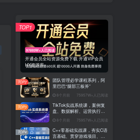
TOP1
97693W+人已阅读
开通会员全站资源免费下载 开通VIP会员
HY资源库
团队管理必学课程系列，阿
TOP2
里巴巴“腿部三板斧”
8个月前
75957W+人已阅读
TikTok实战系统课，案例复
TOP3
盘、数据解析、运营执行，
从0到1构建千万级电商体系
8个月前
75957W+人已阅读
（更新）
C++零基础实战课，夯实C语
TOP4
言基础、贯穿游戏项目、掌