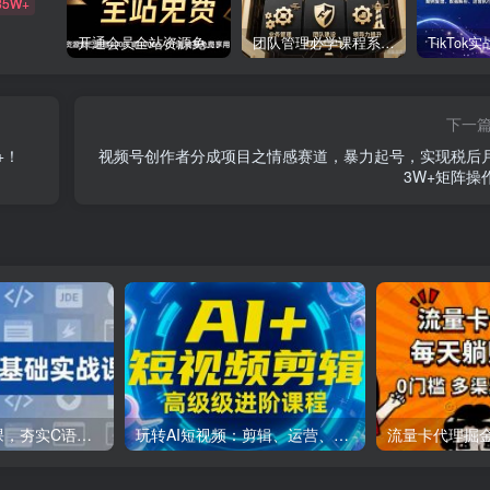
85W+
开通会员全站资源免费下载 开通VIP会员 HY资源库
团队管理必学课程系列，阿里巴巴“腿部三板斧”
下一
+！
视频号创作者分成项目之情感赛道，暴力起号，实现税后
3W+矩阵操
C++零基础实战课，夯实C语言基础、贯穿游戏项目、掌握开发思维，学成可挑战月薪15K+岗位
玩转AI短视频：剪辑、运营、直播一站式教学，轻松打造流量神话