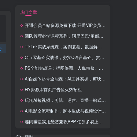
热门文章
开通会员全站资源免费下载 开通VIP会员 HY资源库
团队管理必学课程系列，阿里巴巴“腿部三板斧”
TikTok实战系统课，案例复盘、数据解析、运营执行，从0到1构建千万级电商体系（更新）
论
C++零基础实战课，夯实C语言基础、贯穿游戏项目、掌握开发思维，学成可挑战月薪15K+岗位
PS全能实战课：抠图修图、人像精修、电商美工，0基础变身设计达人
AI自媒体起号全能课：AI工具实操，剪映技巧，多平台带货，0基础快速变现
HY资源库首页广告位火热招租
玩转AI短视频：剪辑、运营、直播一站式教学，轻松打造流量神话
AI电影全流程制作，脚本生成与视频设计，配音配乐一体化解决方案
趣闲赚是实用悬赏兼职APP 任务多易上手 能提现还可邀友分成
广告赞助