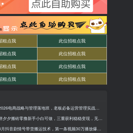
2026电商战略与管理落地班，老板必备运营管理实战资料
拼夕夕搬砖零撸新手小白可做，三重获利稳稳变现，无脑操作日入几十几百元
8月抖音剧情号带货搬运技术，第一条视频30万播放爆单佣金700+