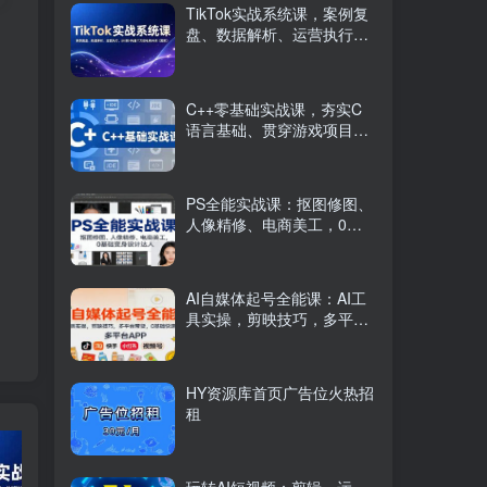
TikTok实战系统课，案例复
盘、数据解析、运营执行，
从0到1构建千万级电商体系
（更新）
C++零基础实战课，夯实C
语言基础、贯穿游戏项目、
掌握开发思维，学成可挑战
月薪15K+岗位
PS全能实战课：抠图修图、
人像精修、电商美工，0基
础变身设计达人
AI自媒体起号全能课：AI工
具实操，剪映技巧，多平台
带货，0基础快速变现
HY资源库首页广告位火热招
租