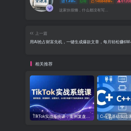
1.4W+
0
146848W+
6120
这家伙很懒，什么都没有写...
上一篇
用AI抢占财富先机，一键生成爆款文章，每月轻松赚6W
相关推荐
TikTok实战系统课，案例复盘、数据解析、运营执行，从0到1构建千万级电商体系（更新）