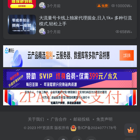
10000W+
3个月前
免费
大流量号卡线上独家代理掘金,日入1k+ 多种引流
模式,轻松上手
3个月前
658W+
关于我们
广告合作
邮箱投稿
免责声明
© 2023
HY资源库
版权所有
鲁ICP备2024077178号