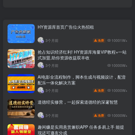
HY资源库首页广告位火热招租
10001W+
3个月前
免费
抢占知识经济红利! HY资源库海量VIP教程+一站
式加盟,助你资源收益双丰收
3个月前
10000W+
AI电影全流程制作，脚本生成与视频设计，配音
配乐一体化解决方案
10000W+
3个月前
免费
道德经实修营，一起探索道德经的深邃智慧
10000W+
3个月前
免费
趣闲赚是实用悬赏兼职APP 任务多易上手 能提
现还可邀友分成