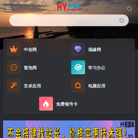
中创网
福缘网
冒泡网
学习办公
安卓应用
电脑应用
免费领号卡