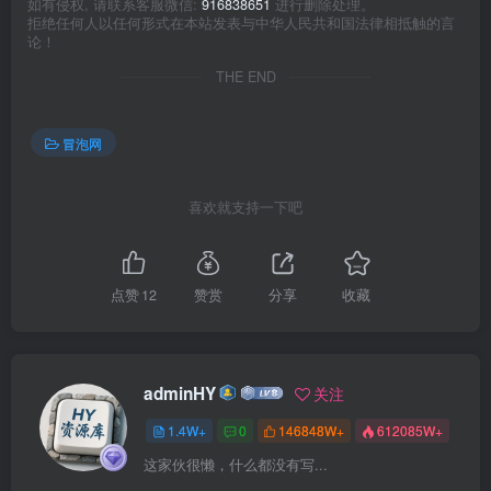
如有侵权, 请联系客服微信:
916838651
进行删除处理。
拒绝任何人以任何形式在本站发表与中华人民共和国法律相抵触的言
论！
THE END
冒泡网
喜欢就支持一下吧
点赞
12
赞赏
分享
收藏
adminHY
关注
1.4W+
0
146848W+
612085W+
这家伙很懒，什么都没有写...