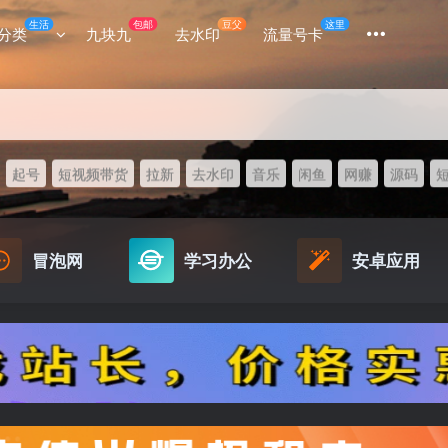
生活
包邮
豆父
这里
分类
九块九
去水印
流量号卡
起号
短视频带货
拉新
去水印
音乐
闲鱼
网赚
源码
冒泡网
学习办公
安卓应用