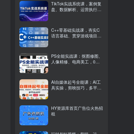
TikTok实战系统课，案例复
盘、数据解析、运营执行，
从0到1构建千万级电商体系
（更新）
C++零基础实战课，夯实C
语言基础、贯穿游戏项目、
掌握开发思维，学成可挑战
月薪15K+岗位
PS全能实战课：抠图修图、
人像精修、电商美工，0基
础变身设计达人
AI自媒体起号全能课：AI工
具实操，剪映技巧，多平台
带货，0基础快速变现
HY资源库首页广告位火热招
租