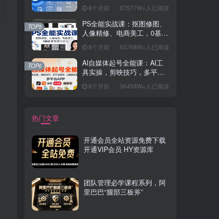
握开发思维，学成可挑战月
8个月前
67577W+人已阅读
薪15K+岗位
PS全能实战课：抠图修图、
TOP5
人像精修、电商美工，0基础
变身设计达人
8个月前
65768W+人已阅读
AI自媒体起号全能课：AI工
TOP6
具实操，剪映技巧，多平台
带货，0基础快速变现
8个月前
36458W+人已阅读
热门文章
开通会员全站资源免费下载
开通VIP会员 HY资源库
团队管理必学课程系列，阿
里巴巴“腿部三板斧”