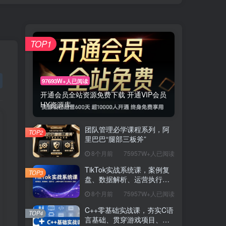
TOP1
97693W+人已阅读
开通会员全站资源免费下载 开通VIP会员
HY资源库
团队管理必学课程系列，阿
TOP2
里巴巴“腿部三板斧”
8个月前
75957W+人已阅读
TikTok实战系统课，案例复
TOP3
盘、数据解析、运营执行，
从0到1构建千万级电商体系
8个月前
75957W+人已阅读
（更新）
C++零基础实战课，夯实C语
TOP4
言基础、贯穿游戏项目、掌