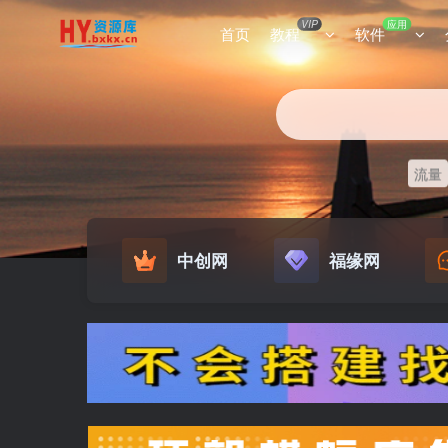
VIP
应用
首页
教程
软件
流量
中创网
福缘网