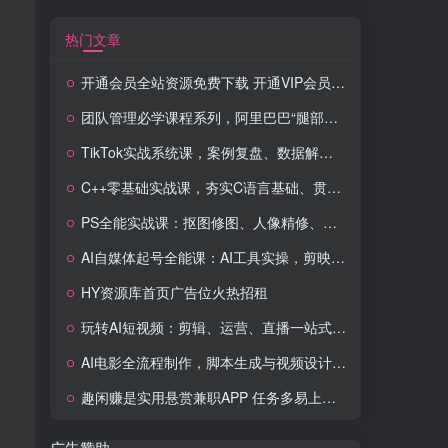
热门文章
开通会员全站资源免费下载 开通VIP会员 HY资源库
团队管理必学课程系列，阿里巴巴“腿部三板斧”
TikTok实战系统课，案例复盘、数据解析、运营执行，从0到1构建千万级电商体系（更新）
C++零基础实战课，夯实C语言基础、贯穿游戏项目、掌握开发思维，学成可挑战月薪15K+岗位
PS全能实战课：抠图修图、人像精修、电商美工，0基础变身设计达人
AI自媒体起号全能课：AI工具实操，剪映技巧，多平台带货，0基础快速变现
HY资源库首页广告位火热招租
玩转AI短视频：剪辑、运营、直播一站式教学，轻松打造流量神话
AI电影全流程制作，脚本生成与视频设计，配音配乐一体化解决方案
趣闲赚是实用悬赏兼职APP 任务多易上手 能提现还可邀友分成
广告赞助