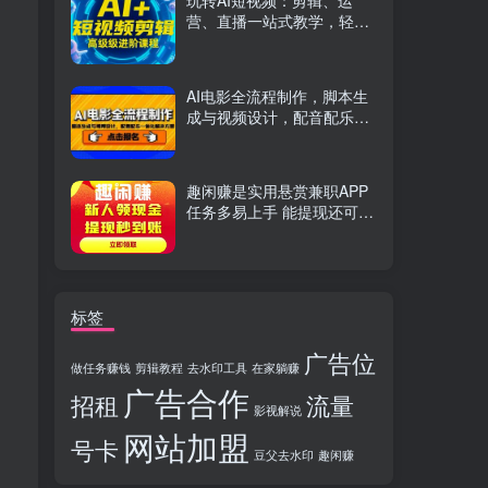
玩转AI短视频：剪辑、运
营、直播一站式教学，轻松
打造流量神话
AI电影全流程制作，脚本生
成与视频设计，配音配乐一
体化解决方案
趣闲赚是实用悬赏兼职APP
任务多易上手 能提现还可邀
友分成
标签
广告位
做任务赚钱
剪辑教程
去水印工具
在家躺赚
广告合作
招租
流量
影视解说
网站加盟
号卡
豆父去水印
趣闲赚