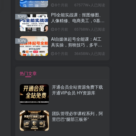
握开发思维，学成可挑战月
8个月前
67577W+人已阅读
薪15K+岗位
PS全能实战课：抠图修图、
TOP5
人像精修、电商美工，0基础
变身设计达人
8个月前
65768W+人已阅读
AI自媒体起号全能课：AI工
TOP6
具实操，剪映技巧，多平台
带货，0基础快速变现
8个月前
36458W+人已阅读
热门文章
开通会员全站资源免费下载
开通VIP会员 HY资源库
团队管理必学课程系列，阿
里巴巴“腿部三板斧”