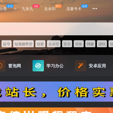
生活
包邮
豆父
这里
分类
九块九
去水印
流量号卡
起号
短视频带货
拉新
去水印
音乐
闲鱼
网赚
源码
冒泡网
学习办公
安卓应用