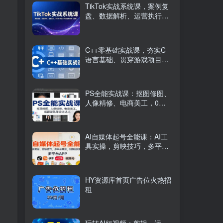
TikTok实战系统课，案例复
盘、数据解析、运营执行，
从0到1构建千万级电商体系
（更新）
C++零基础实战课，夯实C
语言基础、贯穿游戏项目、
掌握开发思维，学成可挑战
月薪15K+岗位
PS全能实战课：抠图修图、
人像精修、电商美工，0基
础变身设计达人
AI自媒体起号全能课：AI工
具实操，剪映技巧，多平台
带货，0基础快速变现
HY资源库首页广告位火热招
租