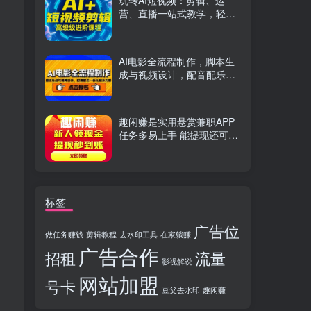
玩转AI短视频：剪辑、运
营、直播一站式教学，轻松
打造流量神话
AI电影全流程制作，脚本生
成与视频设计，配音配乐一
体化解决方案
趣闲赚是实用悬赏兼职APP
任务多易上手 能提现还可邀
友分成
标签
广告位
做任务赚钱
剪辑教程
去水印工具
在家躺赚
广告合作
招租
流量
影视解说
网站加盟
号卡
豆父去水印
趣闲赚