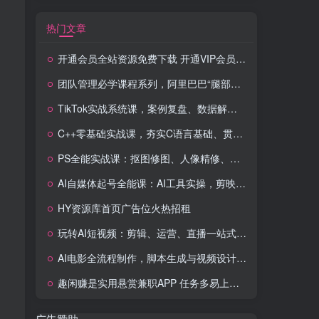
热门文章
开通会员全站资源免费下载 开通VIP会员 HY资源库
团队管理必学课程系列，阿里巴巴“腿部三板斧”
TikTok实战系统课，案例复盘、数据解析、运营执行，从0到1构建千万级电商体系（更新）
C++零基础实战课，夯实C语言基础、贯穿游戏项目、掌握开发思维，学成可挑战月薪15K+岗位
PS全能实战课：抠图修图、人像精修、电商美工，0基础变身设计达人
AI自媒体起号全能课：AI工具实操，剪映技巧，多平台带货，0基础快速变现
HY资源库首页广告位火热招租
玩转AI短视频：剪辑、运营、直播一站式教学，轻松打造流量神话
AI电影全流程制作，脚本生成与视频设计，配音配乐一体化解决方案
趣闲赚是实用悬赏兼职APP 任务多易上手 能提现还可邀友分成
广告赞助