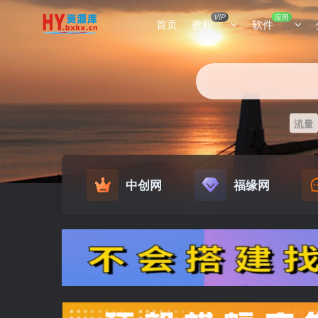
VIP
应用
首页
教程
软件
流量
中创网
福缘网