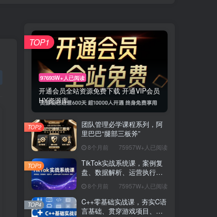
TOP1
97693W+人已阅读
开通会员全站资源免费下载 开通VIP会员
HY资源库
团队管理必学课程系列，阿
TOP2
里巴巴“腿部三板斧”
8个月前
75957W+人已阅读
TikTok实战系统课，案例复
TOP3
盘、数据解析、运营执行，
从0到1构建千万级电商体系
8个月前
75957W+人已阅读
（更新）
C++零基础实战课，夯实C语
TOP4
言基础、贯穿游戏项目、掌