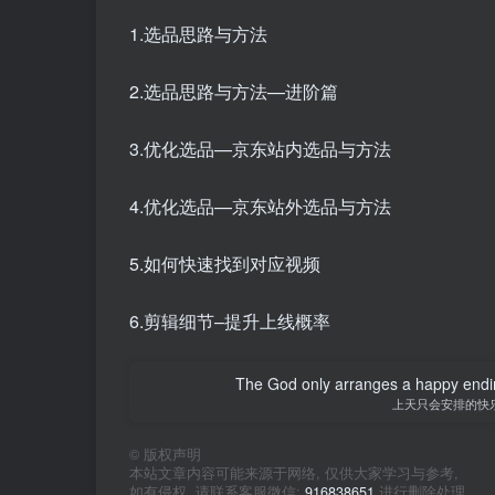
1.选品思路与方法
2.选品思路与方法—进阶篇
3.优化选品—京东站内选品与方法
4.优化选品—京东站外选品与方法
5.如何快速找到对应视频
6.剪辑细节–提升上线概率
The God only arranges a happy ending. I
上天只会安排的快
©
版权声明
本站文章内容可能来源于网络, 仅供大家学习与参考,
如有侵权, 请联系客服微信:
916838651
进行删除处理。