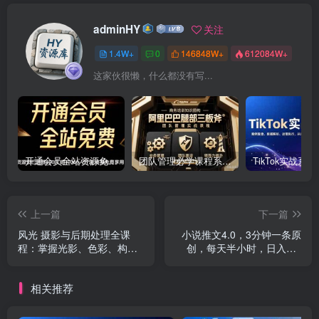
adminHY
关注
1.4W+
0
146848W+
612084W+
这家伙很懒，什么都没有写...
开通会员全站资源免费下载 开通VIP会员 HY资源库
团队管理必学课程系列，阿里巴巴“腿部三板斧”
上一篇
下一篇
风光 摄影与后期处理全课
小说推文4.0，3分钟一条原
程：掌握光影、色彩、构
创，每天半小时，日入50-
图，打造绝美作品
300+，动手不动脑，…
相关推荐