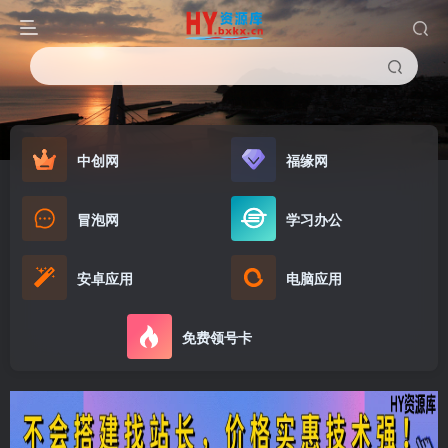
中创网
福缘网
冒泡网
学习办公
安卓应用
电脑应用
免费领号卡