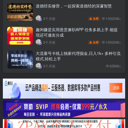
道德经实修营，一起探索道德经的深邃智慧
10000W+
3个月前
免费
趣闲赚是实用悬赏兼职APP 任务多易上手 能提
现还可邀友分成
10000W+
3个月前
免费
大流量号卡线上独家代理掘金,日入1k+ 多种引流
模式,轻松上手
3个月前
658W+