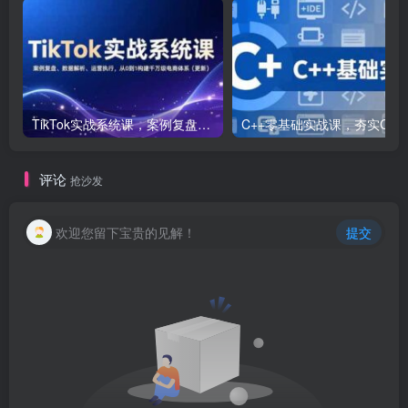
TikTok实战系统课，案例复盘、数据解析、运营执行，从0到1构建千万级电商体系（更新）
C++零基础实战课，夯实C语言基础、贯穿游戏
评论
抢沙发
欢迎您留下宝贵的见解！
提交