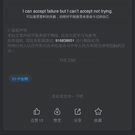
I can accept failure but I can’t accept not trying.
可以接受暂时的失败，但绝对不能接受未曾奋斗过的自己
©
版权声明
本站文章内容可能来源于网络, 仅供大家学习与参考,
如有侵权, 请联系客服微信:
916838651
进行删除处理。
拒绝任何人以任何形式在本站发表与中华人民共和国法律相抵触的言
论！
THE END
中创网
喜欢就支持一下吧
点赞
13
赞赏
分享
收藏