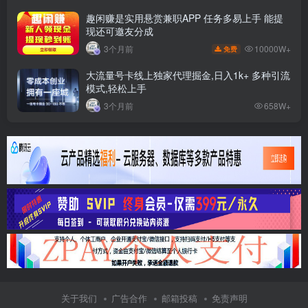
趣闲赚是实用悬赏兼职APP 任务多易上手 能提
现还可邀友分成
10000W+
3个月前
免费
大流量号卡线上独家代理掘金,日入1k+ 多种引流
模式,轻松上手
3个月前
658W+
关于我们
广告合作
邮箱投稿
免责声明