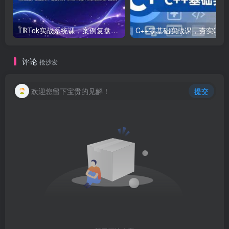
TikTok实战系统课，案例复盘、数据解析、运营执行，从0到1构建千万级电商体系（更新）
C++零基础实战课，夯实C语言基础、贯穿游戏
评论
抢沙发
欢迎您留下宝贵的见解！
提交