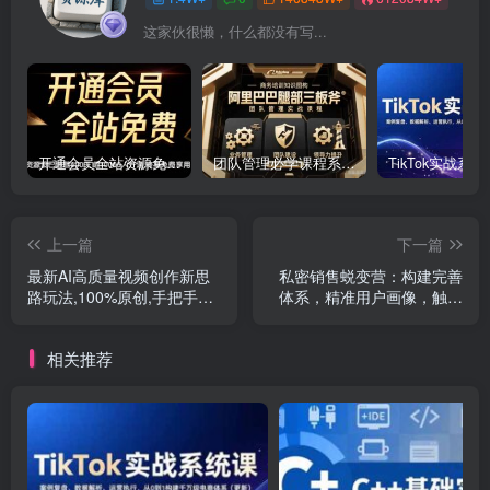
这家伙很懒，什么都没有写...
开通会员全站资源免费下载 开通VIP会员 HY资源库
团队管理必学课程系列，阿里巴巴“腿部三板斧”
上一篇
下一篇
最新AI高质量视频创作新思
私密销售蜕变营：构建完善
路玩法,100%原创,手把手教
体系，精准用户画像，触点
你,小白也能轻松上…
设计促成交
相关推荐