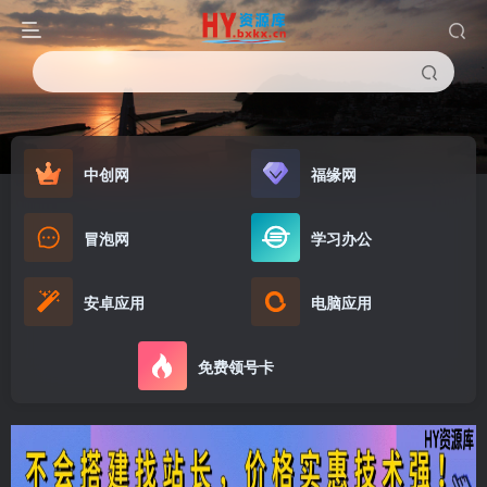
中创网
福缘网
冒泡网
学习办公
安卓应用
电脑应用
免费领号卡