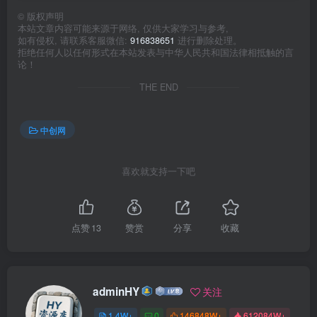
©
版权声明
本站文章内容可能来源于网络, 仅供大家学习与参考,
如有侵权, 请联系客服微信:
916838651
进行删除处理。
拒绝任何人以任何形式在本站发表与中华人民共和国法律相抵触的言
论！
THE END
中创网
喜欢就支持一下吧
点赞
13
赞赏
分享
收藏
adminHY
关注
1.4W+
0
146848W+
612084W+