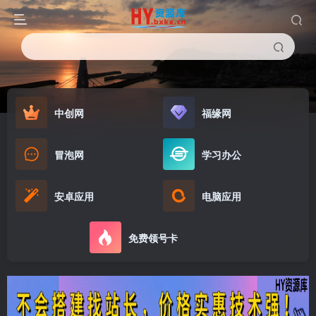
中创网
福缘网
冒泡网
学习办公
安卓应用
电脑应用
免费领号卡