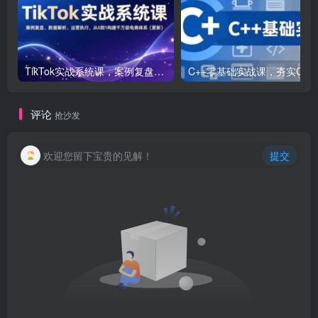
TikTok实战系统课，案例复盘、数据解析、运营执行，从0到1构建千万级电商体系（更新）
C++零基础实战课，夯实C语言基础、贯穿游戏
评论
抢沙发
欢迎您留下宝贵的见解！
提交