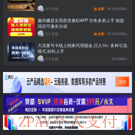
10000W+
3个月前
免费
趣闲赚是实用悬赏兼职APP 任务多易上手 能提
现还可邀友分成
10000W+
3个月前
免费
大流量号卡线上独家代理掘金,日入1k+ 多种引流
模式,轻松上手
3个月前
658W+