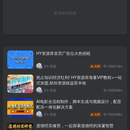
暂无评论内容
HY资源库首页广告位火热招租
10001W+
3个月前
免费
抢占知识经济红利! HY资源库海量VIP教程+一站
式加盟,助你资源收益双丰收
3个月前
10000W+
AI电影全流程制作，脚本生成与视频设计，配音
配乐一体化解决方案
10000W+
3个月前
免费
道德经实修营，一起探索道德经的深邃智慧