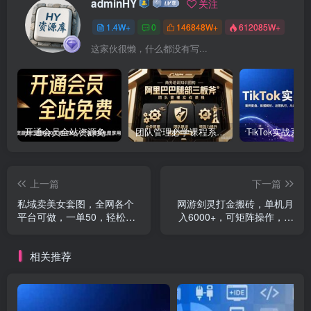
adminHY
关注
1.4W+
0
146848W+
612085W+
这家伙很懒，什么都没有写...
开通会员全站资源免费下载 开通VIP会员 HY资源库
团队管理必学课程系列，阿里巴巴“腿部三板斧”
上一篇
下一篇
私域卖美女套图，全网各个
网游剑灵打金搬砖，单机月
平台可做，一单50，轻松日
入6000+，可矩阵操作，收
入1000+
益稳定。
相关推荐