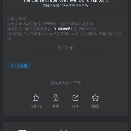
The course of true love never did run smooth.
真诚的爱情之路永不会是平坦的
©
版权声明
本站文章内容可能来源于网络, 仅供大家学习与参考,
如有侵权, 请联系客服微信:
916838651
进行删除处理。
拒绝任何人以任何形式在本站发表与中华人民共和国法律相抵触的言
论！
THE END
中创网
喜欢就支持一下吧
点赞
13
赞赏
分享
收藏