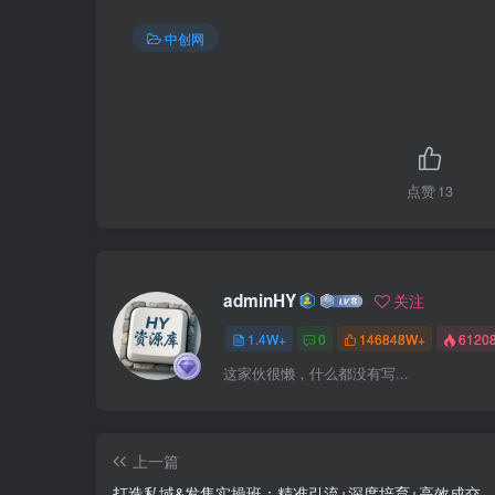
中创网
点赞
13
adminHY
关注
1.4W+
0
146848W+
6120
这家伙很懒，什么都没有写...
上一篇
打造私域&发售实操班：精准引流+深度培育+高效成交