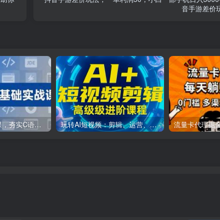
音手游差价
C++零基础实战课，夯实C语言基础、贯穿游戏项目、掌握开发思维，学成可挑战月薪15K+岗位
玩转AI短视频：剪辑、运营、直播一站式教学，轻松打造流量神话