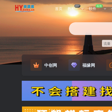
VIP
应用
首页
教程
软件
流量
中创网
福缘网