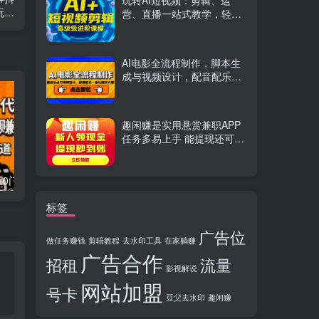
玩转AI短视频：剪辑、运
玩…
营、直播一站式教学，轻松
打造流量神话
AI电影全流程制作，脚本生
成与视频设计，配音配乐一
体化解决方案
趣闲赚是实用悬赏兼职APP
任务多易上手 能提现还可邀
友分成
流量卡代理掘金0门槛每天躺赚3000+多种推广渠道新手小白轻松上手
Videoleap剪辑大师班：掌握Videoleap所有核心工具与使用技巧，一人产出专业级作品
标签
广告位
做任务赚钱
剪辑教程
去水印工具
在家躺赚
广告合作
招租
流量
影视解说
网站加盟
号卡
豆父去水印
趣闲赚