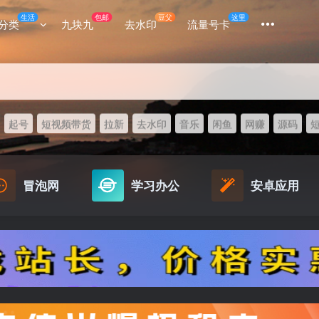
生活
包邮
豆父
这里
分类
九块九
去水印
流量号卡
起号
短视频带货
拉新
去水印
音乐
闲鱼
网赚
源码
冒泡网
学习办公
安卓应用