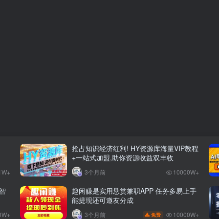
抢占知识经济红利! HY资源库海量VIP教程
+一站式加盟,助你资源收益双丰收
1W+
3个月前
10000W+
智
趣闲赚是实用悬赏兼职APP 任务多易上手
能提现还可邀友分成
0W+
10000W+
3个月前
免费