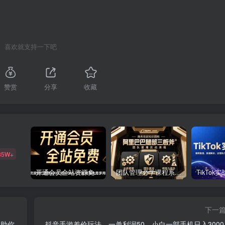
喜欢就支持一下吧
赞赏
分享
收藏
85W+
开通会员全站资源免费下载 开通VIP会员 HY资源库
团队管理必学课程系列，阿里巴巴“腿部三板斧”
下一
，助你
抖音手游差价玩法，一单利润50，小白一部手机日入3000