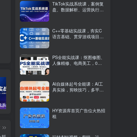
TikTok实战系统课，案例复
盘、数据解析、运营执行，
从0到1构建千万级电商体系
（更新）
C++零基础实战课，夯实C
语言基础、贯穿游戏项目、
掌握开发思维，学成可挑战
月薪15K+岗位
PS全能实战课：抠图修图、
人像精修、电商美工，0基
础变身设计达人
AI自媒体起号全能课：AI工
具实操，剪映技巧，多平台
带货，0基础快速变现
TikTok实战系统课，案例复盘、数据解析、运营执行，从0到1构建千万级电商体系（更新）
C++零基础实战课，夯实C语言基础、贯穿游戏项目、掌握开发思维，学成可挑战月薪15K+岗位
PS全能实战课：抠图修图、人像精修、电商美工，0基础变身设计达人
HY资源库首页广告位火热招
租
篇
+抖