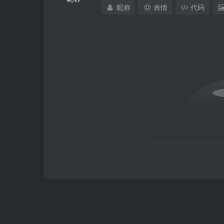
昵称
表情
代码