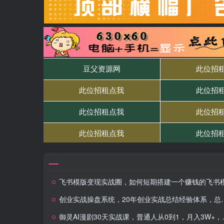
飞书模版变现实战圈，如何短期搭建一个赚钱的飞书模板产
创业实战操盘系统，20年创业实战总结经验体系，总结提炼20多节操盘思维！
御灵AI漫剧30天实战课，普通人从0到1，月入3W+，别错过这个百亿级新赛（更新中）