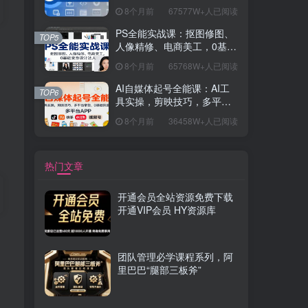
握开发思维，学成可挑战月
8个月前
67577W+人已阅读
薪15K+岗位
PS全能实战课：抠图修图、
TOP5
人像精修、电商美工，0基础
变身设计达人
8个月前
65768W+人已阅读
AI自媒体起号全能课：AI工
TOP6
具实操，剪映技巧，多平台
带货，0基础快速变现
8个月前
36458W+人已阅读
热门文章
开通会员全站资源免费下载
开通VIP会员 HY资源库
团队管理必学课程系列，阿
里巴巴“腿部三板斧”