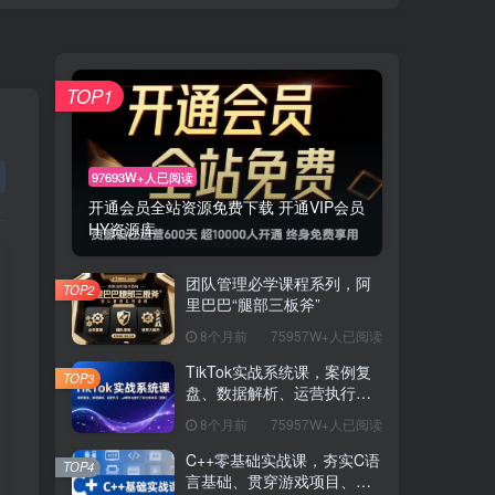
TOP1
97693W+人已阅读
开通会员全站资源免费下载 开通VIP会员
HY资源库
团队管理必学课程系列，阿
TOP2
里巴巴“腿部三板斧”
8个月前
75957W+人已阅读
TikTok实战系统课，案例复
TOP3
盘、数据解析、运营执行，
从0到1构建千万级电商体系
8个月前
75957W+人已阅读
（更新）
C++零基础实战课，夯实C语
TOP4
言基础、贯穿游戏项目、掌