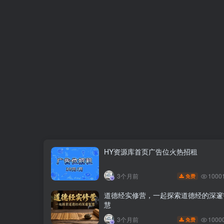
HY资源库首页广告位火热招租
1000
3个月前
免费
道德经实修营，一起探索道德经的深邃
慧
1000
3个月前
免费