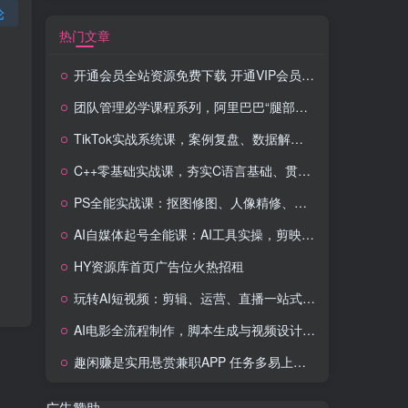
论
热门文章
开通会员全站资源免费下载 开通VIP会员 HY资源库
团队管理必学课程系列，阿里巴巴“腿部三板斧”
TikTok实战系统课，案例复盘、数据解析、运营执行，从0到1构建千万级电商体系（更新）
C++零基础实战课，夯实C语言基础、贯穿游戏项目、掌握开发思维，学成可挑战月薪15K+岗位
PS全能实战课：抠图修图、人像精修、电商美工，0基础变身设计达人
AI自媒体起号全能课：AI工具实操，剪映技巧，多平台带货，0基础快速变现
HY资源库首页广告位火热招租
玩转AI短视频：剪辑、运营、直播一站式教学，轻松打造流量神话
AI电影全流程制作，脚本生成与视频设计，配音配乐一体化解决方案
趣闲赚是实用悬赏兼职APP 任务多易上手 能提现还可邀友分成
广告赞助