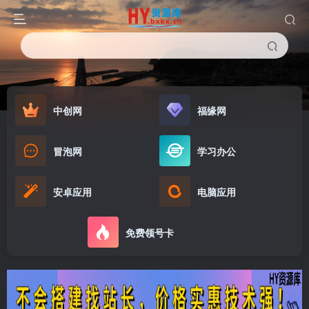
中创网
福缘网
冒泡网
学习办公
安卓应用
电脑应用
免费领号卡