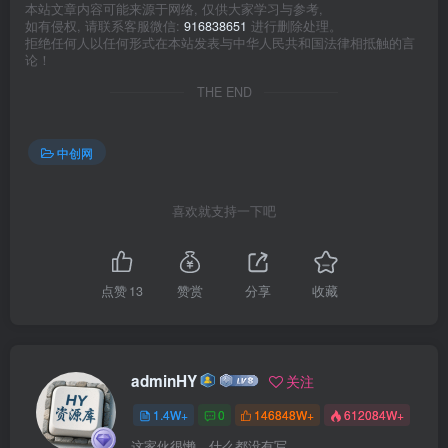
本站文章内容可能来源于网络, 仅供大家学习与参考,
如有侵权, 请联系客服微信:
916838651
进行删除处理。
拒绝任何人以任何形式在本站发表与中华人民共和国法律相抵触的言
论！
THE END
中创网
喜欢就支持一下吧
点赞
13
赞赏
分享
收藏
adminHY
关注
1.4W+
0
146848W+
612084W+
这家伙很懒，什么都没有写...