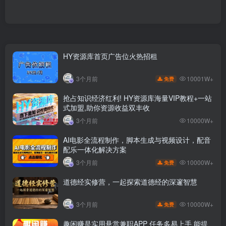
HY资源库首页广告位火热招租
10001W+
3个月前
免费
抢占知识经济红利! HY资源库海量VIP教程+一站
式加盟,助你资源收益双丰收
3个月前
10000W+
AI电影全流程制作，脚本生成与视频设计，配音
配乐一体化解决方案
10000W+
3个月前
免费
道德经实修营，一起探索道德经的深邃智慧
10000W+
3个月前
免费
趣闲赚是实用悬赏兼职APP 任务多易上手 能提