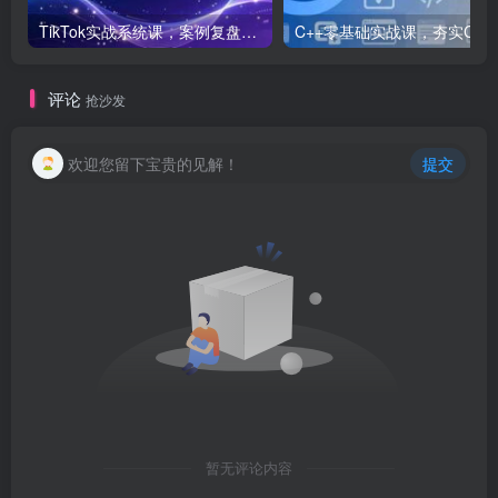
TikTok实战系统课，案例复盘、数据解析、运营执行，从0到1构建千万级电商体系（更新）
C++零基础实战课，夯实C语言基础、贯穿游戏
评论
抢沙发
欢迎您留下宝贵的见解！
提交
暂无评论内容