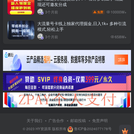
现还可邀友分成
10000W+
3个月前
免费
大流量号卡线上独家代理掘金,日入1k+ 多种引流
模式,轻松上手
3个月前
658W+
关于我们
广告合作
邮箱投稿
免责声明
© 2023
HY资源库
版权所有
鲁ICP备2024077178号