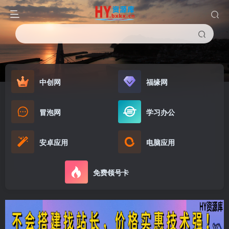
中创网
福缘网
冒泡网
学习办公
安卓应用
电脑应用
免费领号卡