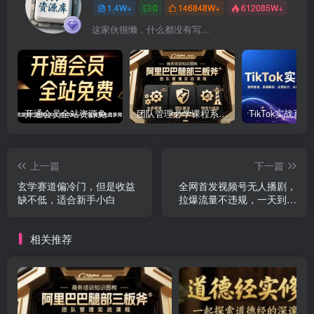
1.4W+
0
146848W+
612085W+
这家伙很懒，什么都没有写...
开通会员全站资源免费下载 开通VIP会员 HY资源库
团队管理必学课程系列，阿里巴巴“腿部三板斧”
上一篇
下一篇
玄学赛道偏冷门，但是收益
全网首发视频号无人播剧，
缺不低，适合新手小白
拉爆流量不违规，一天到手
5000多，小白当天上手，多
号无限放大
相关推荐