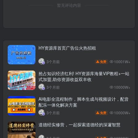
暂无评论内容
HY资源库首页广告位火热招租
10001W+
3个月前
免费
抢占知识经济红利! HY资源库海量VIP教程+一站
式加盟,助你资源收益双丰收
3个月前
10000W+
AI电影全流程制作，脚本生成与视频设计，配音
配乐一体化解决方案
10000W+
3个月前
免费
道德经实修营，一起探索道德经的深邃智慧