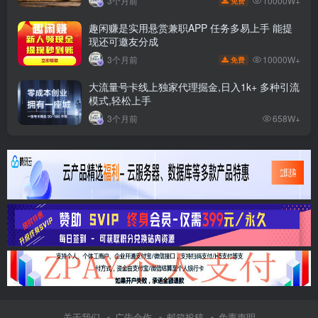
10000W+
3个月前
免费
趣闲赚是实用悬赏兼职APP 任务多易上手 能提
现还可邀友分成
10000W+
3个月前
免费
大流量号卡线上独家代理掘金,日入1k+ 多种引流
模式,轻松上手
3个月前
658W+
关于我们
广告合作
邮箱投稿
免责声明