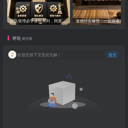
团队管理必学课程系列，阿里巴巴“腿部三板斧”
道
评论
抢沙发
欢迎您留下宝贵的见解！
提交