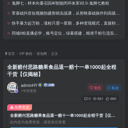
鬼脚七：样本向量召回AI智能闭环体系V2.0-鬼脚七教程
零基础抖音短视频拍摄剪辑实战课，从剪映基础操作到高级技巧爆款视频制作全流程
快手暴力起万粉，涨粉只需一星期，多种变现模式，直接秒开万合，单月变现过W
同城0粉直播必学，账号定位，绿幕搭建，精准千粉引流实战攻略
首页
VIP 教程
冒泡网
正文
全新赔付思路糖果食品退一赔十一单1000起全程
干货【仅揭秘】
adminHY
关注
私信
1年前更新
0
661
660
免费资源
全新赔付思路糖果食品退一赔十一单1000起全程干货【仅揭秘】
此内容为免费资源，请登录后查看