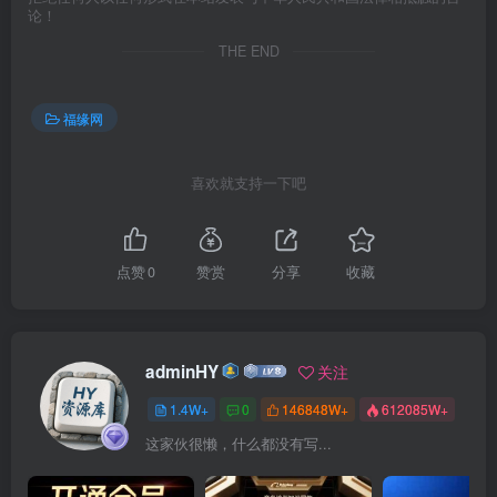
论！
THE END
福缘网
喜欢就支持一下吧
点赞
0
赞赏
分享
收藏
adminHY
关注
1.4W+
0
146848W+
612085W+
这家伙很懒，什么都没有写...