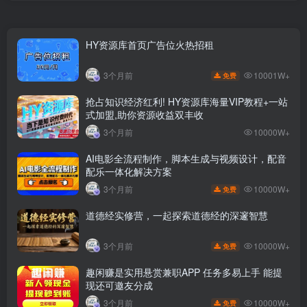
HY资源库首页广告位火热招租
10001W+
3个月前
免费
抢占知识经济红利! HY资源库海量VIP教程+一站
式加盟,助你资源收益双丰收
3个月前
10000W+
AI电影全流程制作，脚本生成与视频设计，配音
配乐一体化解决方案
10000W+
3个月前
免费
道德经实修营，一起探索道德经的深邃智慧
10000W+
3个月前
免费
趣闲赚是实用悬赏兼职APP 任务多易上手 能提
现还可邀友分成
10000W+
3个月前
免费