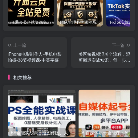
开通会员全站资源免费下载 开通VIP会员 HY资源库
团队管理必学课程系列，阿里巴巴“腿部三板斧”
上一篇
下一篇
iPhone电影制作人-手机电影
美区短视频混剪全流程，混
拍摄-38节视频课-中英字幕
剪搬运实战知识，每一步都
会详细解释操作
相关推荐
PS全能实战课：抠图修图、人像精修、电商美工，0基础变身设计达人
AI自媒体起号