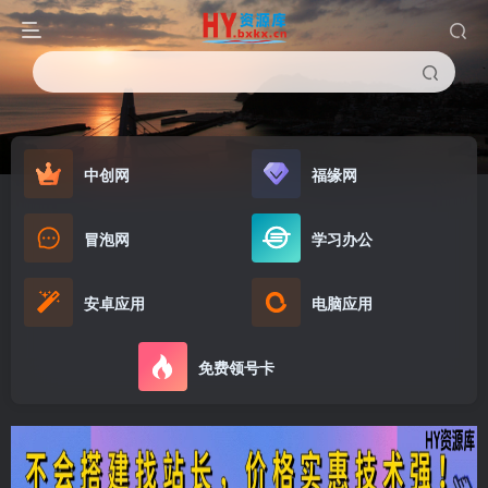
中创网
福缘网
冒泡网
学习办公
安卓应用
电脑应用
免费领号卡