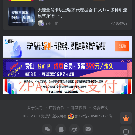
大流量号卡线上独家代理掘金,日入1k+ 多种引流
模式,轻松上手
3个月前
658W+
关于我们
广告合作
邮箱投稿
免责声明
© 2023
HY资源库
版权所有
鲁ICP备2024077178号