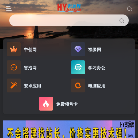
中创网
福缘网
冒泡网
学习办公
安卓应用
电脑应用
免费领号卡