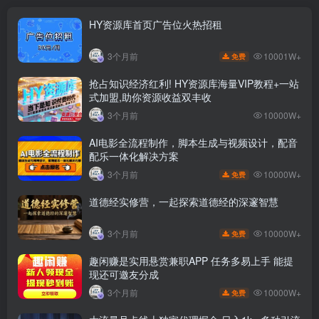
HY资源库首页广告位火热招租
10001W+
3个月前
免费
抢占知识经济红利! HY资源库海量VIP教程+一站
式加盟,助你资源收益双丰收
3个月前
10000W+
AI电影全流程制作，脚本生成与视频设计，配音
配乐一体化解决方案
10000W+
3个月前
免费
道德经实修营，一起探索道德经的深邃智慧
10000W+
3个月前
免费
趣闲赚是实用悬赏兼职APP 任务多易上手 能提
现还可邀友分成
10000W+
3个月前
免费