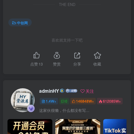
THE END
中创网
喜欢就支持一下吧
点赞
13
赞赏
分享
收藏
adminHY
关注
1.4W+
0
146848W+
612085W+
这家伙很懒，什么都没有写...