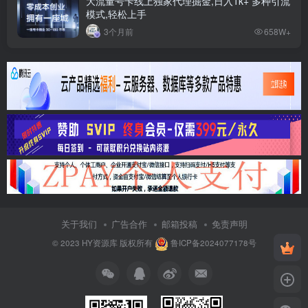
大流量号卡线上独家代理掘金,日入1k+ 多种引流
模式,轻松上手
3个月前
658W+
关于我们
广告合作
邮箱投稿
免责声明
© 2023
HY资源库
版权所有
鲁ICP备2024077178号