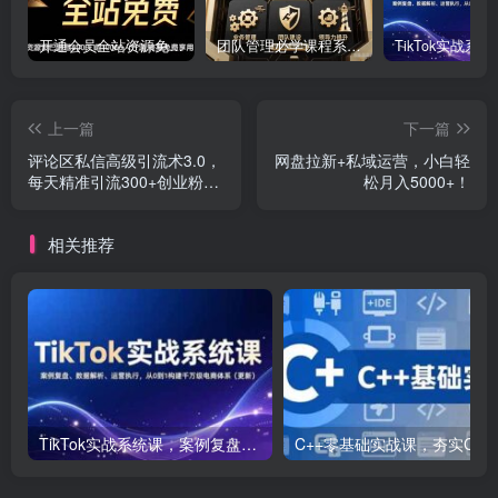
开通会员全站资源免费下载 开通VIP会员 HY资源库
团队管理必学课程系列，阿里巴巴“腿部三板斧”
上一篇
下一篇
评论区私信高级引流术3.0，
网盘拉新+私域运营，小白轻
每天精准引流300+创业粉，
松月入5000+！
操作简单，流量稳定
相关推荐
TikTok实战系统课，案例复盘、数据解析、运营执行，从0到1构建千万级电商体系（更新）
C++零基础实战课，夯实C语言基础、贯穿游戏