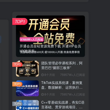
TOP1
97693W+人已阅读
开通会员全站资源免费下载 开通VIP会员
HY资源库
团队管理必学课程系列，阿
TOP2
里巴巴“腿部三板斧”
8个月前
75957W+人已阅读
TikTok实战系统课，案例复
TOP3
盘、数据解析、运营执行，
从0到1构建千万级电商体系
8个月前
75957W+人已阅读
（更新）
C++零基础实战课，夯实C语
TOP4
言基础、贯穿游戏项目、掌