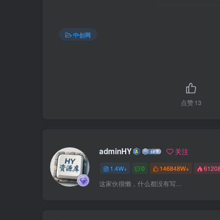
中创网
点赞
13
adminHY
关注
1.4W+
0
146848W+
6120
这家伙很懒，什么都没有写...