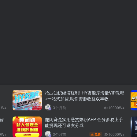
抢占知识经济红利! HY资源库海量VIP教程
+一站式加盟,助你资源收益双丰收
1W+
3个月前
10000W+
智
趣闲赚是实用悬赏兼职APP 任务多易上手
能提现还可邀友分成
0W+
10000W+
3个月前
免费