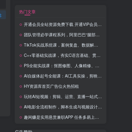
热门文章
论
开通会员全站资源免费下载 开通VIP会员 HY资源库
团队管理必学课程系列，阿里巴巴“腿部三板斧”
TikTok实战系统课，案例复盘、数据解析、运营执行，从0到1构建千万级电商体系（更新）
C++零基础实战课，夯实C语言基础、贯穿游戏项目、掌握开发思维，学成可挑战月薪15K+岗位
PS全能实战课：抠图修图、人像精修、电商美工，0基础变身设计达人
AI自媒体起号全能课：AI工具实操，剪映技巧，多平台带货，0基础快速变现
HY资源库首页广告位火热招租
玩转AI短视频：剪辑、运营、直播一站式教学，轻松打造流量神话
AI电影全流程制作，脚本生成与视频设计，配音配乐一体化解决方案
趣闲赚是实用悬赏兼职APP 任务多易上手 能提现还可邀友分成
广告赞助