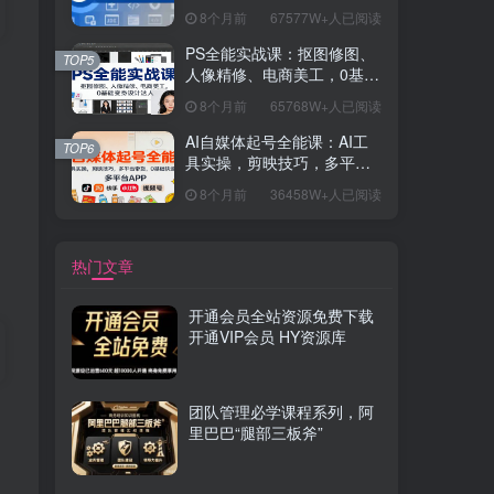
握开发思维，学成可挑战月
8个月前
67577W+人已阅读
薪15K+岗位
PS全能实战课：抠图修图、
TOP5
人像精修、电商美工，0基础
变身设计达人
8个月前
65768W+人已阅读
AI自媒体起号全能课：AI工
TOP6
具实操，剪映技巧，多平台
带货，0基础快速变现
8个月前
36458W+人已阅读
热门文章
开通会员全站资源免费下载
开通VIP会员 HY资源库
团队管理必学课程系列，阿
里巴巴“腿部三板斧”