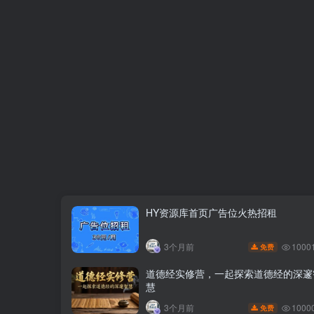
HY资源库首页广告位火热招租
1000
3个月前
免费
道德经实修营，一起探索道德经的深邃
慧
1000
3个月前
免费