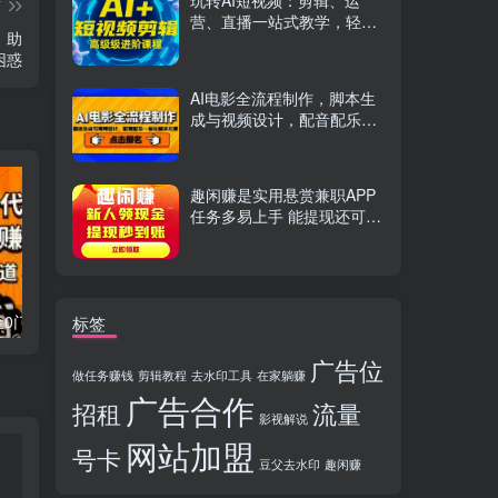
玩转AI短视频：剪辑、运
篇
营、直播一站式教学，轻松
，助
打造流量神话
困惑
AI电影全流程制作，脚本生
成与视频设计，配音配乐一
体化解决方案
趣闲赚是实用悬赏兼职APP
任务多易上手 能提现还可邀
友分成
流量卡代理掘金0门槛每天躺赚3000+多种推广渠道新手小白轻松上手
Videoleap剪辑大师班：掌握Videoleap所有核心工具与使用技巧，一人产出专业级作品
标签
广告位
做任务赚钱
剪辑教程
去水印工具
在家躺赚
广告合作
招租
流量
影视解说
网站加盟
号卡
豆父去水印
趣闲赚