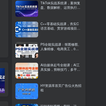
TikTok实战系统课，案例复
盘、数据解析、运营执行，
从0到1构建千万级电商体系
（更新）
C++零基础实战课，夯实C
语言基础、贯穿游戏项目、
掌握开发思维，学成可挑战
月薪15K+岗位
PS全能实战课：抠图修图、
人像精修、电商美工，0基
础变身设计达人
AI自媒体起号全能课：AI工
具实操，剪映技巧，多平台
带货，0基础快速变现
HY资源库首页广告位火热招
TikTok实战系统课，案例复盘、数据解析、运营执行，从0到1构建千万级电商体系（更新）
C++零基础实战课，夯实C语言基础、贯穿游戏项目、掌握开发思维，学成可挑战月薪15K+岗位
PS全能实战课：抠图修图、人像精修、电商美工，0基础变身设计达人
租