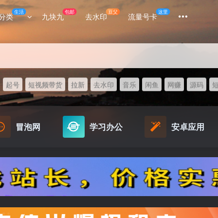
生活
包邮
豆父
这里
分类
九块九
去水印
流量号卡
起号
短视频带货
拉新
去水印
音乐
闲鱼
网赚
源码
冒泡网
学习办公
安卓应用