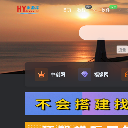
VIP
应用
首页
教程
软件
流量
中创网
福缘网