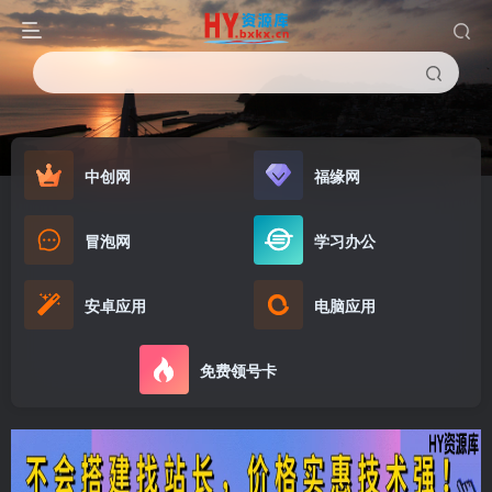
中创网
福缘网
冒泡网
学习办公
安卓应用
电脑应用
免费领号卡