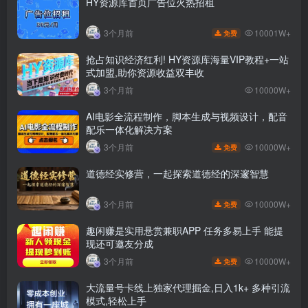
HY资源库首页广告位火热招租
10001W+
3个月前
免费
抢占知识经济红利! HY资源库海量VIP教程+一站
式加盟,助你资源收益双丰收
3个月前
10000W+
AI电影全流程制作，脚本生成与视频设计，配音
配乐一体化解决方案
10000W+
3个月前
免费
道德经实修营，一起探索道德经的深邃智慧
10000W+
3个月前
免费
趣闲赚是实用悬赏兼职APP 任务多易上手 能提
现还可邀友分成
10000W+
3个月前
免费
大流量号卡线上独家代理掘金,日入1k+ 多种引流
模式,轻松上手