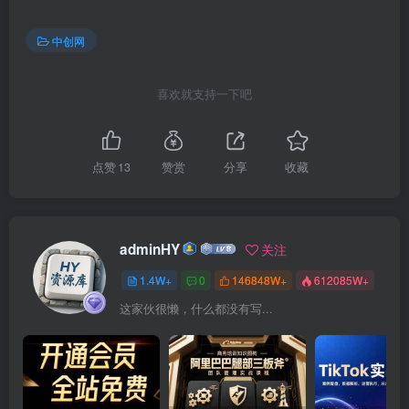
中创网
喜欢就支持一下吧
点赞
13
赞赏
分享
收藏
adminHY
关注
1.4W+
0
146848W+
612085W+
这家伙很懒，什么都没有写...