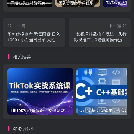
开通会员全站资源免费下载 开通VIP会员 HY资源库
团队管理必学课程系列，阿里巴巴“腿部三板斧”
上一篇
下一篇
闲鱼虚拟资产 无需囤货 日入
影视号挂载推广玩法，风行
1000+ 小白当日出单 人性玩
影视推广，0粉也可操作适合
法 复购不断
新手
相关推荐
TikTok实战系统课，案例复盘、数据解析、运营执行，从0到1构建千万级电商体系（更新）
C++零基础实战课，夯实C语言基础、贯穿游戏
评论
抢沙发