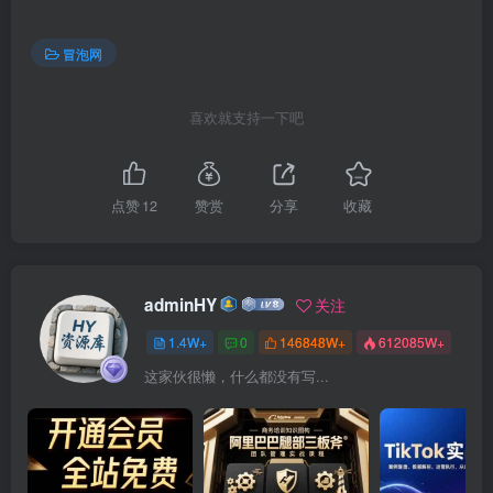
冒泡网
喜欢就支持一下吧
点赞
12
赞赏
分享
收藏
adminHY
关注
1.4W+
0
146848W+
612085W+
这家伙很懒，什么都没有写...