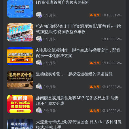
HY资源库首页广告位火热招租
10001W+
3个月前
免费
抢占知识经济红利! HY资源库海量VIP教程+一站
式加盟,助你资源收益双丰收
3个月前
10000W+
AI电影全流程制作，脚本生成与视频设计，配音
配乐一体化解决方案
10000W+
3个月前
免费
道德经实修营，一起探索道德经的深邃智慧
10000W+
3个月前
免费
趣闲赚是实用悬赏兼职APP 任务多易上手 能提
现还可邀友分成
10000W+
3个月前
免费
大流量号卡线上独家代理掘金,日入1k+ 多种引流
模式,轻松上手