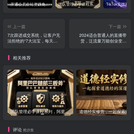
开通会员全站资源免费下载 开通VIP会员 HY资源库
团队管理必学课程系列，阿里巴巴“腿部三板斧”
上一篇
下一篇
7次跟进成交系统，让客户无
2024适合普通人的直播带
法拒绝的“7大法宝，每天轻
货，泛流量万能创业变现
松出单赚钱
法，上手快、落地快、起号
快、变现快(更新8月)
相关推荐
团队管理必学课程系列，阿里巴巴“腿部三板斧”
道
评论
抢沙发