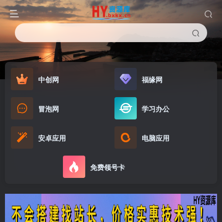
中创网
福缘网
冒泡网
学习办公
安卓应用
电脑应用
免费领号卡