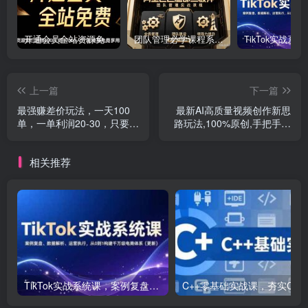
开通会员全站资源免费下载 开通VIP会员 HY资源库
团队管理必学课程系列，阿里巴巴“腿部三板斧”
上一篇
下一篇
最强赚差价玩法，一天100
最新AI高质量视频创作新思
单，一单利润20-30，只要做
路玩法,100%原创,手把手教
就能赚，简单无套路
你,小白也能轻松上…
相关推荐
TikTok实战系统课，案例复盘、数据解析、运营执行，从0到1构建千万级电商体系（更新）
C++零基础实战课，夯实C语言基础、贯穿游戏