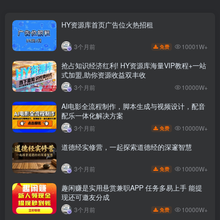
HY资源库首页广告位火热招租
10001W+
3个月前
免费
抢占知识经济红利! HY资源库海量VIP教程+一站
式加盟,助你资源收益双丰收
3个月前
10000W+
AI电影全流程制作，脚本生成与视频设计，配音
配乐一体化解决方案
10000W+
3个月前
免费
道德经实修营，一起探索道德经的深邃智慧
10000W+
3个月前
免费
趣闲赚是实用悬赏兼职APP 任务多易上手 能提
现还可邀友分成
10000W+
3个月前
免费