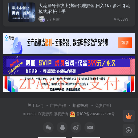
大流量号卡线上独家代理掘金,日入1k+ 多种引流
模式,轻松上手
3个月前
658W+
关于我们
广告合作
邮箱投稿
免责声明
© 2023
HY资源库
版权所有
鲁ICP备2024077178号