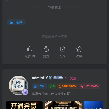
THE END
中创网
喜欢就支持一下吧
点赞
13
赞赏
分享
收藏
adminHY
关注
1.4W+
0
146848W+
612085W+
这家伙很懒，什么都没有写...