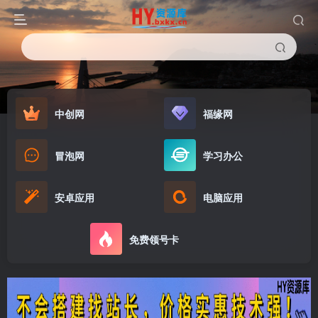
中创网
福缘网
冒泡网
学习办公
安卓应用
电脑应用
免费领号卡