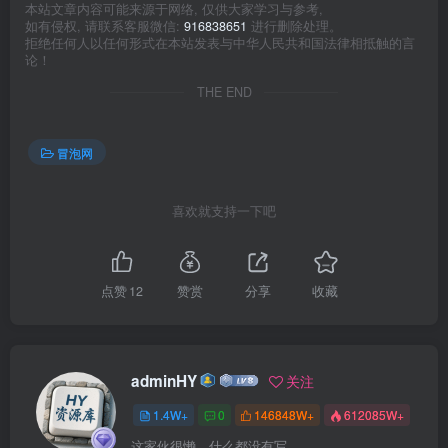
本站文章内容可能来源于网络, 仅供大家学习与参考,
如有侵权, 请联系客服微信:
916838651
进行删除处理。
拒绝任何人以任何形式在本站发表与中华人民共和国法律相抵触的言
论！
THE END
冒泡网
喜欢就支持一下吧
点赞
12
赞赏
分享
收藏
adminHY
关注
1.4W+
0
146848W+
612085W+
这家伙很懒，什么都没有写...