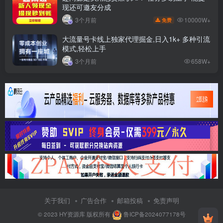
现还可邀友分成
10000W+
3个月前
免费
大流量号卡线上独家代理掘金,日入1k+ 多种引流
模式,轻松上手
3个月前
658W+
关于我们
广告合作
邮箱投稿
免责声明
© 2023
HY资源库
版权所有
鲁ICP备2024077178号