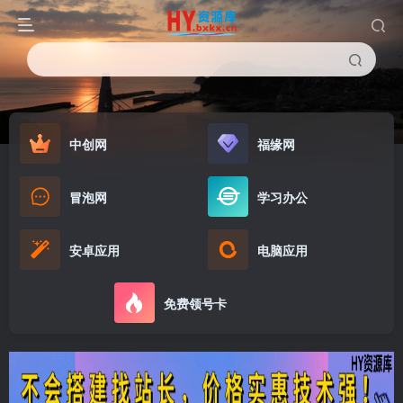
中创网
福缘网
冒泡网
学习办公
安卓应用
电脑应用
免费领号卡