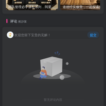
团队管理必学课程系列，阿里巴巴“腿部三板斧”
道
评论
抢沙发
欢迎您留下宝贵的见解！
提交
暂无评论内容