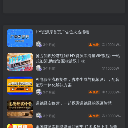
HY资源库首页广告位火热招租
10001W+
3个月前
免费
抢占知识经济红利! HY资源库海量VIP教程+一站
式加盟,助你资源收益双丰收
3个月前
10000W+
AI电影全流程制作，脚本生成与视频设计，配音
配乐一体化解决方案
10000W+
3个月前
免费
道德经实修营，一起探索道德经的深邃智慧
10000W+
3个月前
免费
趣闲赚是实用悬赏兼职APP 任务多易上手 能提