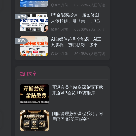
握开发思维，学成可挑战月
8个月前
67577W+人已阅读
薪15K+岗位
PS全能实战课：抠图修图、
TOP5
人像精修、电商美工，0基础
变身设计达人
8个月前
65768W+人已阅读
AI自媒体起号全能课：AI工
TOP6
具实操，剪映技巧，多平台
带货，0基础快速变现
8个月前
36458W+人已阅读
热门文章
开通会员全站资源免费下载
开通VIP会员 HY资源库
团队管理必学课程系列，阿
里巴巴“腿部三板斧”