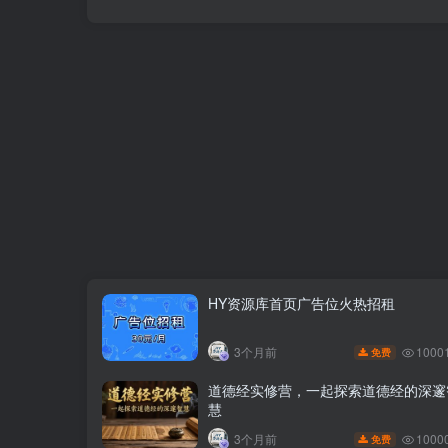
HY资源库首页广告位火热招租
1000
3个月前
免费
道德经实修营，一起探索道德经的深邃
慧
1000
3个月前
免费