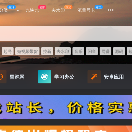
生活
包邮
豆父
这里
分类
九块九
去水印
流量号卡
起号
短视频带货
拉新
去水印
音乐
闲鱼
网赚
源码
冒泡网
学习办公
安卓应用