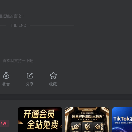
相抵触的言论！
THE END
喜欢就支持一下吧
赞赏
分享
收藏
85W+