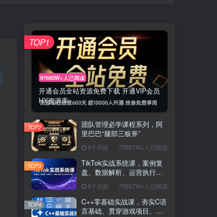
TOP1
97693W+人已阅读
开通会员全站资源免费下载 开通VIP会员
HY资源库
团队管理必学课程系列，阿
TOP2
里巴巴“腿部三板斧”
8个月前
75957W+人已阅读
TikTok实战系统课，案例复
TOP3
盘、数据解析、运营执行，
从0到1构建千万级电商体系
8个月前
75957W+人已阅读
（更新）
C++零基础实战课，夯实C语
TOP4
言基础、贯穿游戏项目、掌