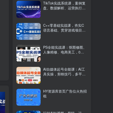
TikTok实战系统课，案例复
盘、数据解析、运营执行，
从0到1构建千万级电商体系
（更新）
C++零基础实战课，夯实C
语言基础、贯穿游戏项目、
掌握开发思维，学成可挑战
月薪15K+岗位
PS全能实战课：抠图修图、
人像精修、电商美工，0基
础变身设计达人
AI自媒体起号全能课：AI工
具实操，剪映技巧，多平台
带货，0基础快速变现
HY资源库首页广告位火热招
租