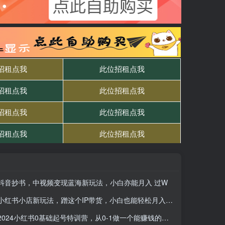
抖音抄书，中视频变现蓝海新玩法，小白亦能月入 过W
小红书小店新玩法，蹭这个IP带货，小白也能轻松月入过W
2024小红书0基础起号特训营，从0-1做一个能赚钱的博主（17节课）