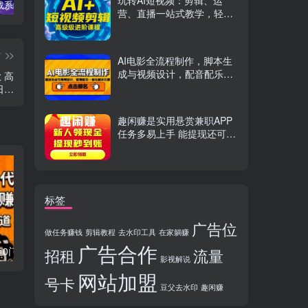
玩转AI短视频：剪辑、运
TikTok实战系统课，案例复盘、数据解析、运营执行，从0到1构建千万级电商体系（更新）
C++零基础实战课，夯实C语言基础、贯穿游戏项目、掌握开发思维，学成可挑战月薪15K+岗位
PS全能实战课：抠图修图、人像精修、电商美工，0基础变身设计达人
营、直播一站式教学，轻松
打造流量神话
篇
AI电影全流程制作，脚本生
成与视频设计，配音配乐一
 高
体化解决方案
日…
趣闲赚是实用悬赏兼职APP
任务多易上手 能提现还可邀
友分成
标签
广告位
做任务赚钱
剪辑教程
去水印工具
在家躺赚
广告合作
流量卡代理掘金0门槛每天躺赚3000+多种推广渠道新手小白轻松上手
Videoleap剪辑大师班：掌握Videoleap所有核心工具与使用技巧，一人产出专业级作品
招租
流量
影视解说
网站加盟
号卡
豆父去水印
趣闲赚