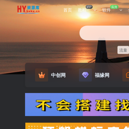
VIP
应用
首页
教程
软件
流量
中创网
福缘网