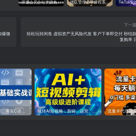
开通会员全站资源免费下载 开通VIP会员 HY资源库
团队管理必学课程系列，阿里巴巴“腿部三板斧”
下一
加爆微
轻松玩转闲鱼 虚拟资产无风险代发 客户下单即交付 秒结款
复购率 
C++零基础实战课，夯实C语言基础、贯穿游戏项目、掌握开发思维，学成可挑战月薪15K+岗位
玩转AI短视频：剪辑、运营、直播一站式教学，轻松打造流量神话