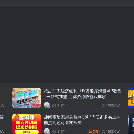
抢占知识经济红利! HY资源库海量VIP教程
+一站式加盟,助你资源收益双丰收
1W+
3个月前
10000W+
智
趣闲赚是实用悬赏兼职APP 任务多易上手
能提现还可邀友分成
0W+
10000W+
3个月前
免费