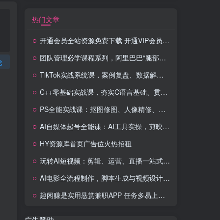
热门文章
开通会员全站资源免费下载 开通VIP会员 HY资源库
团队管理必学课程系列，阿里巴巴“腿部三板斧”
论
TikTok实战系统课，案例复盘、数据解析、运营执行，从0到1构建千万级电商体系（更新）
C++零基础实战课，夯实C语言基础、贯穿游戏项目、掌握开发思维，学成可挑战月薪15K+岗位
PS全能实战课：抠图修图、人像精修、电商美工，0基础变身设计达人
AI自媒体起号全能课：AI工具实操，剪映技巧，多平台带货，0基础快速变现
HY资源库首页广告位火热招租
玩转AI短视频：剪辑、运营、直播一站式教学，轻松打造流量神话
AI电影全流程制作，脚本生成与视频设计，配音配乐一体化解决方案
趣闲赚是实用悬赏兼职APP 任务多易上手 能提现还可邀友分成
广告赞助