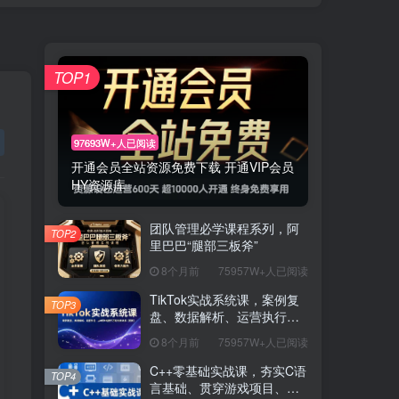
TOP1
97693W+人已阅读
开通会员全站资源免费下载 开通VIP会员
HY资源库
团队管理必学课程系列，阿
TOP2
里巴巴“腿部三板斧”
8个月前
75957W+人已阅读
TikTok实战系统课，案例复
TOP3
盘、数据解析、运营执行，
从0到1构建千万级电商体系
8个月前
75957W+人已阅读
（更新）
C++零基础实战课，夯实C语
TOP4
言基础、贯穿游戏项目、掌