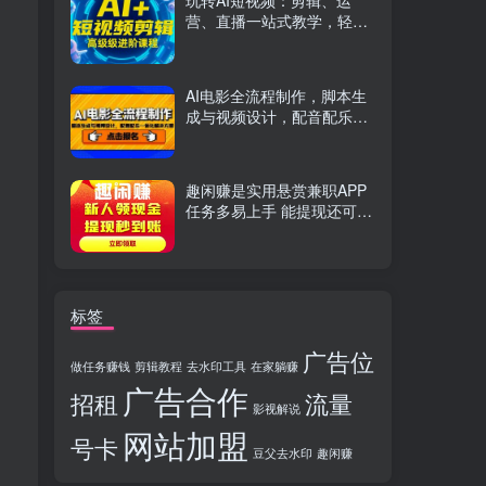
玩转AI短视频：剪辑、运
营、直播一站式教学，轻松
打造流量神话
AI电影全流程制作，脚本生
成与视频设计，配音配乐一
体化解决方案
趣闲赚是实用悬赏兼职APP
任务多易上手 能提现还可邀
友分成
标签
广告位
做任务赚钱
剪辑教程
去水印工具
在家躺赚
广告合作
招租
流量
影视解说
网站加盟
号卡
豆父去水印
趣闲赚