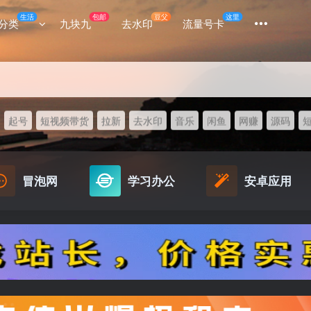
生活
包邮
豆父
这里
分类
九块九
去水印
流量号卡
起号
短视频带货
拉新
去水印
音乐
闲鱼
网赚
源码
冒泡网
学习办公
安卓应用