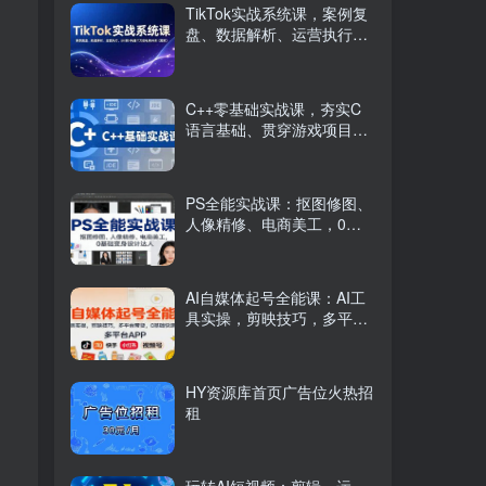
TikTok实战系统课，案例复
盘、数据解析、运营执行，
从0到1构建千万级电商体系
（更新）
C++零基础实战课，夯实C
语言基础、贯穿游戏项目、
掌握开发思维，学成可挑战
月薪15K+岗位
PS全能实战课：抠图修图、
人像精修、电商美工，0基
础变身设计达人
AI自媒体起号全能课：AI工
具实操，剪映技巧，多平台
带货，0基础快速变现
HY资源库首页广告位火热招
租