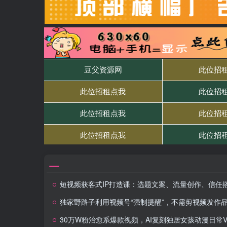
短视频获客式IP打造课：选题文案、流量创作、信任搭建，精准获客变
独家野路子利用视频号“强制提醒”，不需剪视频发作品，无脑操作就进流量，单日引流100+创业
30万W粉治愈系爆款视频，AI复刻独居女孩动漫日常Vlog，4步做出温暖百W人的视