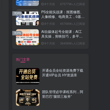
握开发思维，学成可挑战月
8个月前
67577W+人已阅读
薪15K+岗位
PS全能实战课：抠图修图、
TOP5
人像精修、电商美工，0基础
变身设计达人
8个月前
65768W+人已阅读
AI自媒体起号全能课：AI工
TOP6
具实操，剪映技巧，多平台
带货，0基础快速变现
8个月前
36458W+人已阅读
热门文章
开通会员全站资源免费下载
开通VIP会员 HY资源库
团队管理必学课程系列，阿
里巴巴“腿部三板斧”