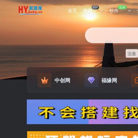
VIP
应用
首页
教程
软件
流量
中创网
福缘网