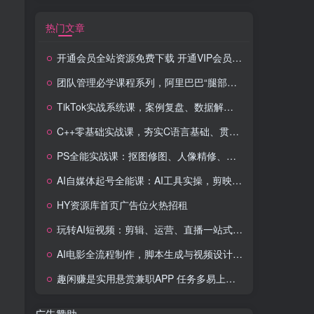
热门文章
开通会员全站资源免费下载 开通VIP会员 HY资源库
团队管理必学课程系列，阿里巴巴“腿部三板斧”
TikTok实战系统课，案例复盘、数据解析、运营执行，从0到1构建千万级电商体系（更新）
C++零基础实战课，夯实C语言基础、贯穿游戏项目、掌握开发思维，学成可挑战月薪15K+岗位
PS全能实战课：抠图修图、人像精修、电商美工，0基础变身设计达人
AI自媒体起号全能课：AI工具实操，剪映技巧，多平台带货，0基础快速变现
HY资源库首页广告位火热招租
玩转AI短视频：剪辑、运营、直播一站式教学，轻松打造流量神话
AI电影全流程制作，脚本生成与视频设计，配音配乐一体化解决方案
趣闲赚是实用悬赏兼职APP 任务多易上手 能提现还可邀友分成
广告赞助