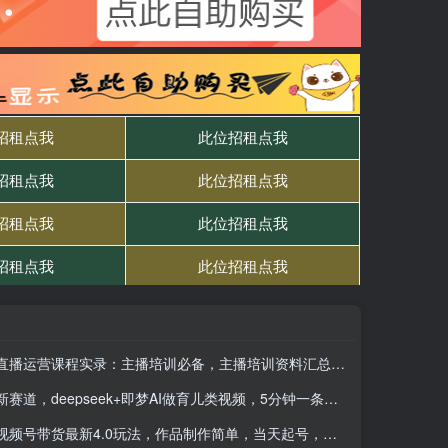
直播运营课程实录：主播培训必备，主播培训资料汇总，录音+图片
新赛道，deepseek+即梦AI做育儿类视频，5分钟一条，单日轻松变现多张
视频号带货最新4.0玩法，作品制作简单，当天起号，复制粘贴，轻松矩阵…