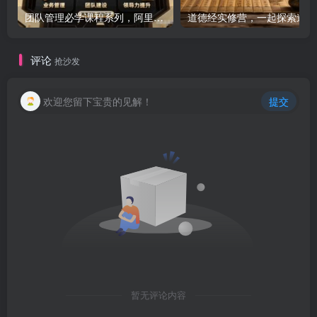
团队管理必学课程系列，阿里巴巴“腿部三板斧”
道
评论
抢沙发
欢迎您留下宝贵的见解！
提交
暂无评论内容