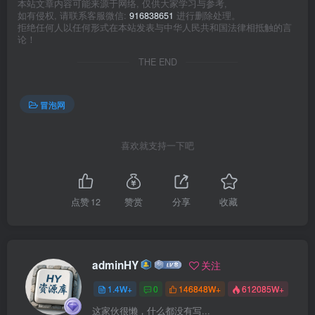
本站文章内容可能来源于网络, 仅供大家学习与参考,
如有侵权, 请联系客服微信:
916838651
进行删除处理。
拒绝任何人以任何形式在本站发表与中华人民共和国法律相抵触的言
论！
THE END
冒泡网
喜欢就支持一下吧
点赞
12
赞赏
分享
收藏
adminHY
关注
1.4W+
0
146848W+
612085W+
这家伙很懒，什么都没有写...