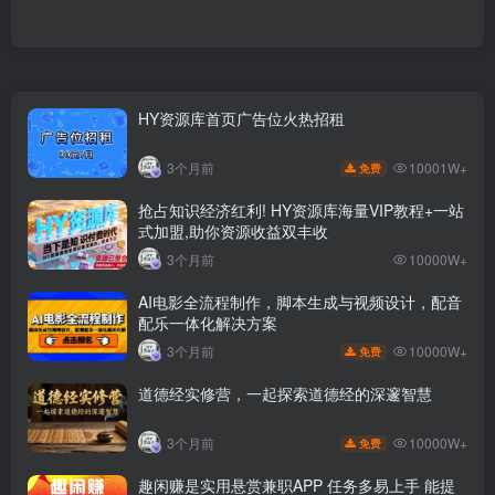
HY资源库首页广告位火热招租
10001W+
3个月前
免费
抢占知识经济红利! HY资源库海量VIP教程+一站
式加盟,助你资源收益双丰收
3个月前
10000W+
AI电影全流程制作，脚本生成与视频设计，配音
配乐一体化解决方案
10000W+
3个月前
免费
道德经实修营，一起探索道德经的深邃智慧
10000W+
3个月前
免费
趣闲赚是实用悬赏兼职APP 任务多易上手 能提