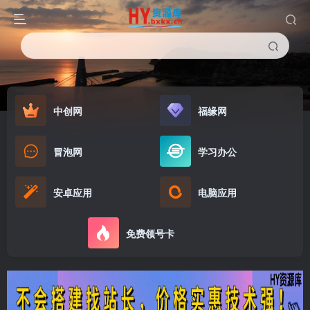
中创网
福缘网
冒泡网
学习办公
安卓应用
电脑应用
免费领号卡