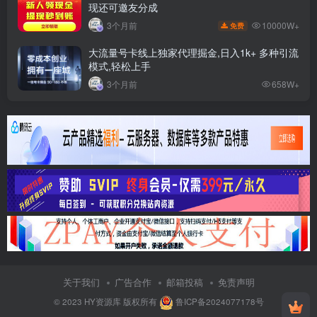
现还可邀友分成
10000W+
3个月前
免费
大流量号卡线上独家代理掘金,日入1k+ 多种引流
模式,轻松上手
3个月前
658W+
关于我们
广告合作
邮箱投稿
免责声明
© 2023
HY资源库
版权所有
鲁ICP备2024077178号