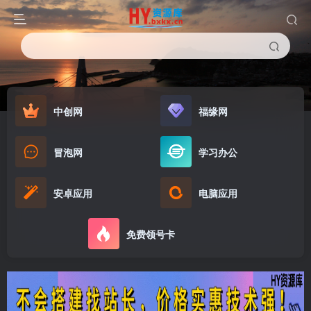
中创网
福缘网
冒泡网
学习办公
安卓应用
电脑应用
免费领号卡