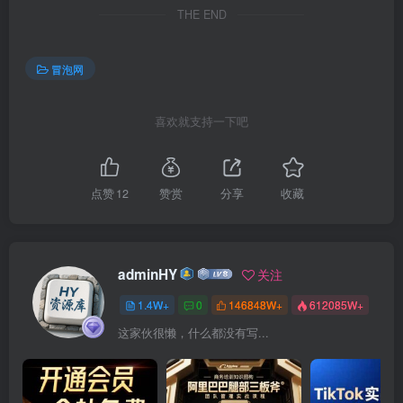
THE END
冒泡网
喜欢就支持一下吧
点赞
12
赞赏
分享
收藏
adminHY
关注
1.4W+
0
146848W+
612085W+
这家伙很懒，什么都没有写...