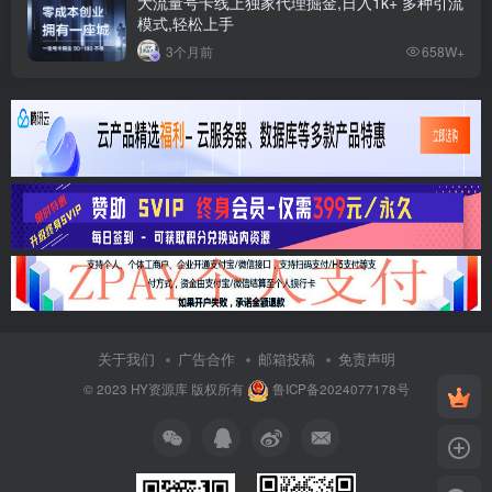
大流量号卡线上独家代理掘金,日入1k+ 多种引流
模式,轻松上手
3个月前
658W+
关于我们
广告合作
邮箱投稿
免责声明
© 2023
HY资源库
版权所有
鲁ICP备2024077178号