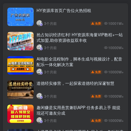
HY资源库首页广告位火热招租
10001W+
3个月前
免费
抢占知识经济红利! HY资源库海量VIP教程+一站
式加盟,助你资源收益双丰收
3个月前
10000W+
AI电影全流程制作，脚本生成与视频设计，配音
配乐一体化解决方案
10000W+
3个月前
免费
道德经实修营，一起探索道德经的深邃智慧
10000W+
3个月前
免费
趣闲赚是实用悬赏兼职APP 任务多易上手 能提
现还可邀友分成
10000W+
3个月前
免费