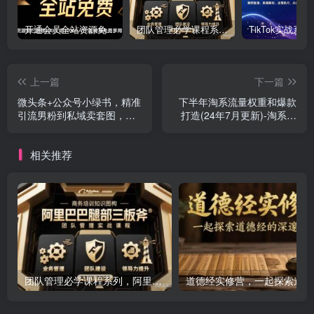
开通会员全站资源免费下载 开通VIP会员 HY资源库
团队管理必学课程系列，阿里巴巴“腿部三板斧”
上一篇
下一篇
微头条+公众号小绿书，精准
下半年淘系流量权重和爆款
引流男粉到私域卖套图，无
打造(24年7月更新)-淘系电
脑操作，有手就行，每单99-
商教程
200，每天5单
相关推荐
团队管理必学课程系列，阿里巴巴“腿部三板斧”
道