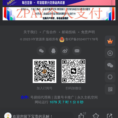
关于我们
广告合作
邮箱投稿
免责声明
© 2023
HY资源库
版权所有
鲁ICP备2024077178号
加入订阅号
扫码加微信
合作:
号易招代理商
|
流量号卡推广
|
永久主机空间
网站运行
1079 天
7 时
1 分
2 秒
12
欢迎您留下宝贵的见解！