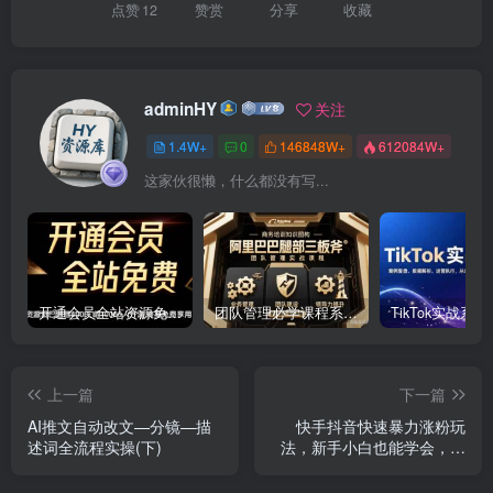
点赞
12
赞赏
分享
收藏
adminHY
关注
1.4W+
0
146848W+
612084W+
这家伙很懒，什么都没有写...
开通会员全站资源免费下载 开通VIP会员 HY资源库
团队管理必学课程系列，阿里巴巴“腿部三板斧”
上一篇
下一篇
AI推文自动改文—分镜—描
快手抖音快速暴力涨粉玩
述词全流程实操(下)
法，新手小白也能学会，一
天1k+