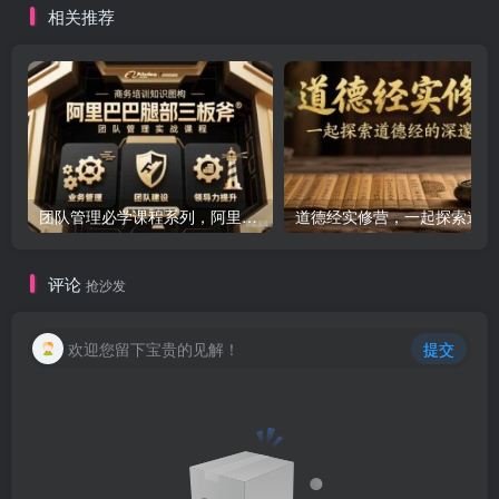
相关推荐
团队管理必学课程系列，阿里巴巴“腿部三板斧”
道
评论
抢沙发
欢迎您留下宝贵的见解！
提交