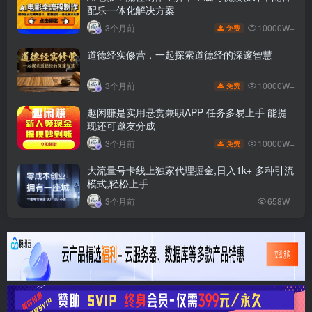
配乐一体化解决方案
10000W+
3个月前
免费
道德经实修营，一起探索道德经的深邃智慧
10000W+
3个月前
免费
趣闲赚是实用悬赏兼职APP 任务多易上手 能提
现还可邀友分成
10000W+
3个月前
免费
大流量号卡线上独家代理掘金,日入1k+ 多种引流
模式,轻松上手
3个月前
658W+