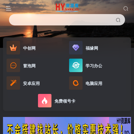
中创网
福缘网
冒泡网
学习办公
安卓应用
电脑应用
免费领号卡