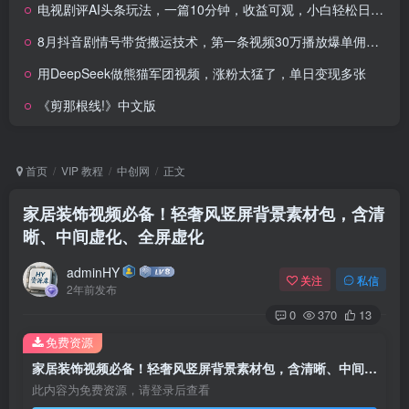
电视剧评AI头条玩法，一篇10分钟，收益可观，小白轻松日入5张+【独家】
8月抖音剧情号带货搬运技术，第一条视频30万播放爆单佣金700+
用DeepSeek做熊猫军团视频，涨粉太猛了，单日变现多张
《剪那根线!》中文版
首页
VIP 教程
中创网
正文
家居装饰视频必备！轻奢风竖屏背景素材包，含清
晰、中间虚化、全屏虚化
adminHY
关注
私信
2年前发布
0
370
13
免费资源
家居装饰视频必备！轻奢风竖屏背景素材包，含清晰、中间虚化、全屏虚化
此内容为免费资源，请登录后查看