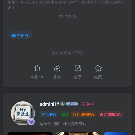
拒绝任何人以任何形式在本站发表与中华人民共和国法律相抵触的言
论！
THE END
中创网
喜欢就支持一下吧
点赞
13
赞赏
分享
收藏
adminHY
关注
1.4W+
0
146848W+
612085W+
这家伙很懒，什么都没有写...