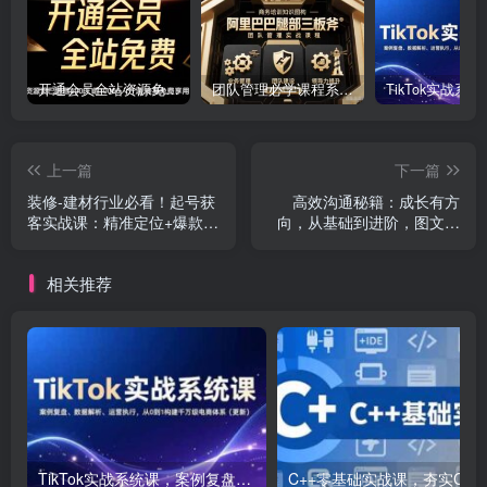
开通会员全站资源免费下载 开通VIP会员 HY资源库
团队管理必学课程系列，阿里巴巴“腿部三板斧”
上一篇
下一篇
装修-建材行业必看！起号获
高效沟通秘籍：成长有方
客实战课：精准定位+爆款视
向，从基础到进阶，图文音
频+高效运营
频一应俱全
相关推荐
TikTok实战系统课，案例复盘、数据解析、运营执行，从0到1构建千万级电商体系（更新）
C++零基础实战课，夯实C语言基础、贯穿游戏