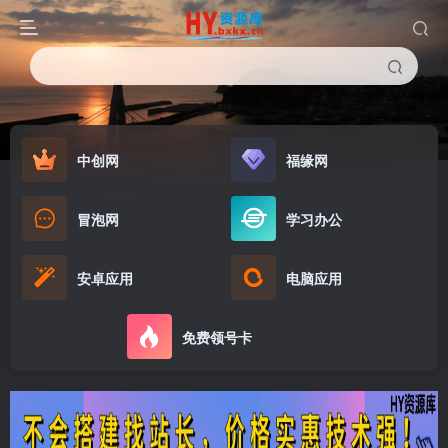
中创网
福缘网
冒泡网
学习办公
安卓应用
电脑应用
免费领号卡