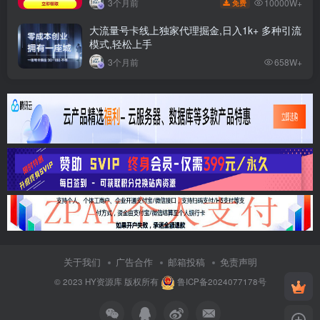
10000W+
3个月前
免费
大流量号卡线上独家代理掘金,日入1k+ 多种引流
模式,轻松上手
3个月前
658W+
关于我们
广告合作
邮箱投稿
免责声明
© 2023
HY资源库
版权所有
鲁ICP备2024077178号