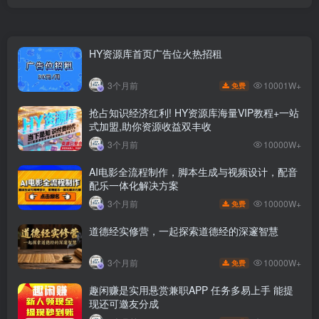
HY资源库首页广告位火热招租
10001W+
3个月前
免费
抢占知识经济红利! HY资源库海量VIP教程+一站
式加盟,助你资源收益双丰收
3个月前
10000W+
AI电影全流程制作，脚本生成与视频设计，配音
配乐一体化解决方案
10000W+
3个月前
免费
道德经实修营，一起探索道德经的深邃智慧
10000W+
3个月前
免费
趣闲赚是实用悬赏兼职APP 任务多易上手 能提
现还可邀友分成