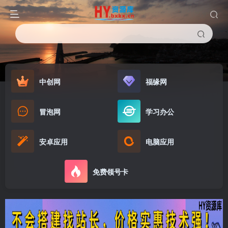
中创网
福缘网
冒泡网
学习办公
安卓应用
电脑应用
免费领号卡