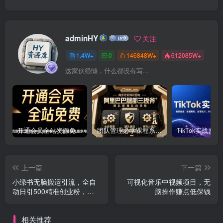
adminHY
关注
1.4W+
0
146848W+
612085W+
这家伙很懒，什么都没有写...
开通会员全站资源免费下载 开通VIP会员 HY资源库
团队管理必学课程系列，阿里巴巴“腿部三板斧”
上一篇
下一篇
小绿书无脑搬运引流，全自
可视化音乐中视频项目，无
动日引500精准创业粉，微
脑操作赚点低保钱
信生态内又一个闷声发财的
机会
相关推荐