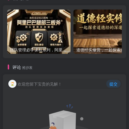
团队管理必学课程系列，阿里巴巴“腿部三板斧”
道
评论
抢沙发
欢迎您留下宝贵的见解！
提交