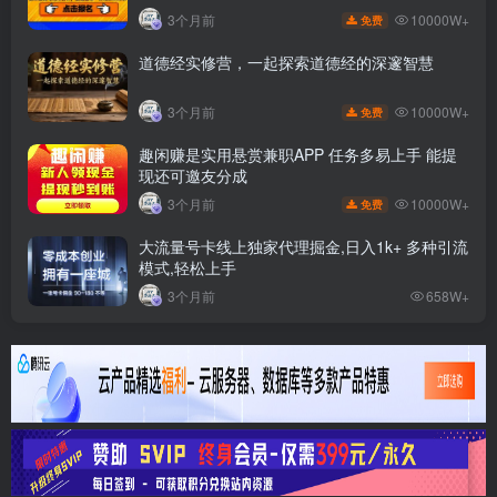
10000W+
3个月前
免费
道德经实修营，一起探索道德经的深邃智慧
10000W+
3个月前
免费
趣闲赚是实用悬赏兼职APP 任务多易上手 能提
现还可邀友分成
10000W+
3个月前
免费
大流量号卡线上独家代理掘金,日入1k+ 多种引流
模式,轻松上手
3个月前
658W+