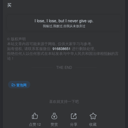
买
I lose, I lose, but I never give up.
我输过,我败过,但我从未放弃过
©
版权声明
本站文章内容可能来源于网络, 仅供大家学习与参考,
如有侵权, 请联系客服微信:
916838651
进行删除处理。
拒绝任何人以任何形式在本站发表与中华人民共和国法律相抵触的言
论！
THE END
冒泡网
喜欢就支持一下吧
点赞
12
赞赏
分享
收藏