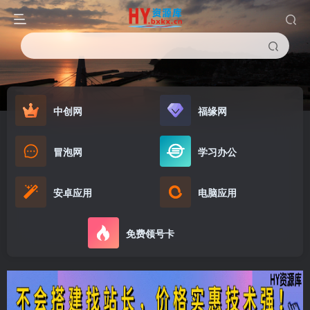
中创网
福缘网
冒泡网
学习办公
安卓应用
电脑应用
免费领号卡