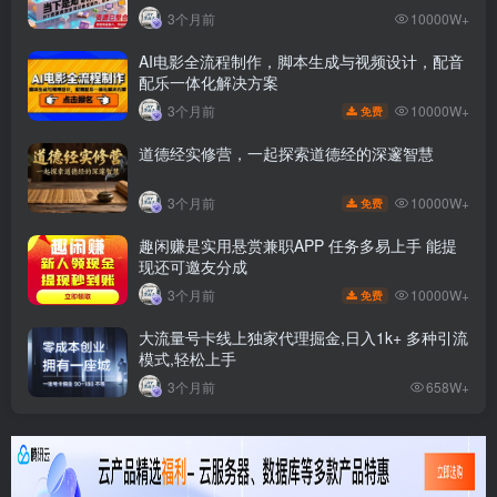
3个月前
10000W+
AI电影全流程制作，脚本生成与视频设计，配音
配乐一体化解决方案
10000W+
3个月前
免费
道德经实修营，一起探索道德经的深邃智慧
10000W+
3个月前
免费
趣闲赚是实用悬赏兼职APP 任务多易上手 能提
现还可邀友分成
10000W+
3个月前
免费
大流量号卡线上独家代理掘金,日入1k+ 多种引流
模式,轻松上手
3个月前
658W+