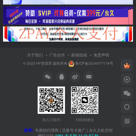
关于我们
广告合作
邮箱投稿
免责声明
© 2023
HY资源库
版权所有
鲁ICP备2024077178号
加入订阅号
扫码加微信
合作:
号易招代理商
|
流量号卡推广
|
永久主机空间
网站运行
1081 天
5 时
11 分
58 秒