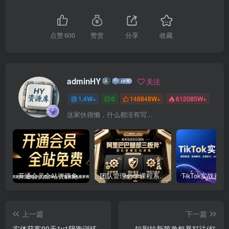
点赞
600
赞赏
分享
收藏
adminHY
关注
1.4W+
0
146848W+
612085W+
这家伙很懒，什么都没有写...
开通会员全站资源免费下载 开通VIP会员 HY资源库
团队管理必学课程系列，阿里巴巴“腿部三板斧”
上一篇
下一篇
实体获客90天1v1陪跑训练
短剧拉新简单粗暴打法(红