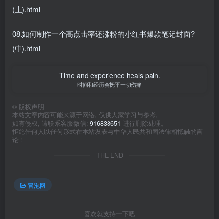
(上).html
08.如何制作一个高点击率还涨粉的小红书爆款笔记封面?
(中).html
Time and experience heals pain.
时间和经历会抚平一切伤痛
©
版权声明
本站文章内容可能来源于网络, 仅供大家学习与参考,
如有侵权, 请联系客服微信:
916838651
进行删除处理。
拒绝任何人以任何形式在本站发表与中华人民共和国法律相抵触的言
论！
THE END
冒泡网
喜欢就支持一下吧