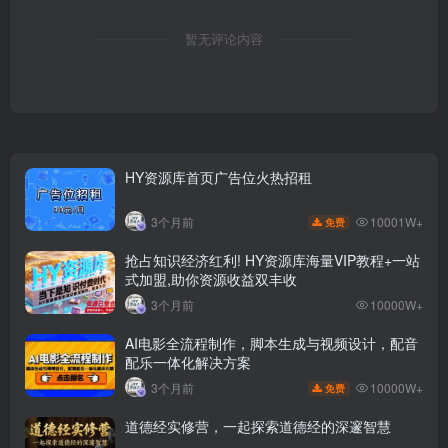
暂无评论内容
HY资源库首页广告位火热招租
10001W+
3个月前
免费
抢占知识经济红利! HY资源库海量VIP教程+一站
式加盟,助你资源收益双丰收
3个月前
10000W+
AI电影全流程制作，脚本生成与视频设计，配音
配乐一体化解决方案
10000W+
3个月前
免费
道德经实修营，一起探索道德经的深邃智慧