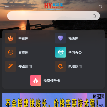
中创网
福缘网
冒泡网
学习办公
安卓应用
电脑应用
免费领号卡