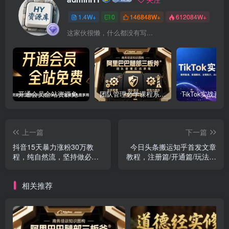
1.4W+
0
146848W+
612084W+
这家伙很懒，什么都没有写...
开通会员全站资源免费下载 开通VIP会员 HY资源库
团队管理必学课程系列，阿里巴巴“腿部三板斧”
上一篇
下一篇
抖音15天暴力涨粉30万教
今日头条搬运知乎首发文章
程，纯自然流，坚持做必拿
教程，注册篇/开通篇/玩法框
结果
架介绍篇/指令篇/实操篇等
相关推荐