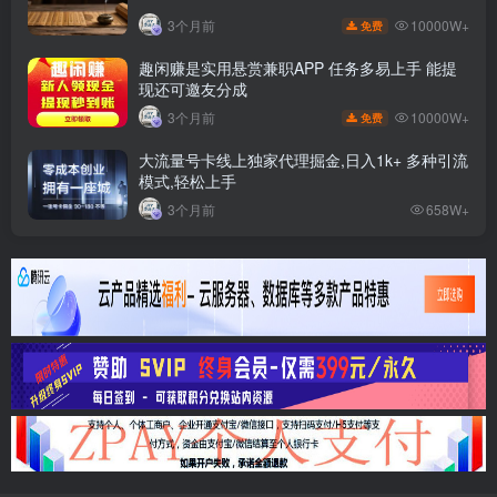
10000W+
3个月前
免费
趣闲赚是实用悬赏兼职APP 任务多易上手 能提
现还可邀友分成
10000W+
3个月前
免费
大流量号卡线上独家代理掘金,日入1k+ 多种引流
模式,轻松上手
3个月前
658W+