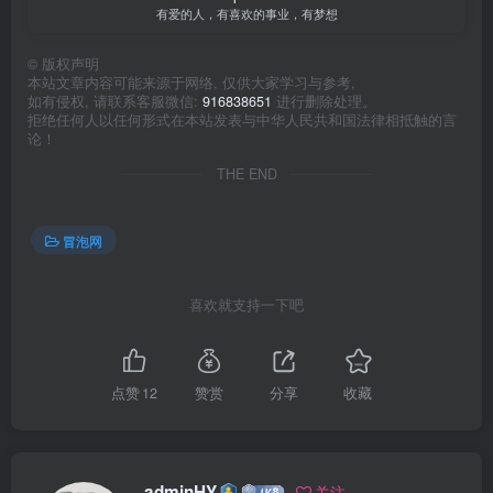
有爱的人，有喜欢的事业，有梦想
©
版权声明
本站文章内容可能来源于网络, 仅供大家学习与参考,
如有侵权, 请联系客服微信:
916838651
进行删除处理。
拒绝任何人以任何形式在本站发表与中华人民共和国法律相抵触的言
论！
THE END
冒泡网
喜欢就支持一下吧
点赞
12
赞赏
分享
收藏
adminHY
关注