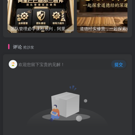
团队管理必学课程系列，阿里巴巴“腿部三板斧”
道
评论
抢沙发
欢迎您留下宝贵的见解！
提交