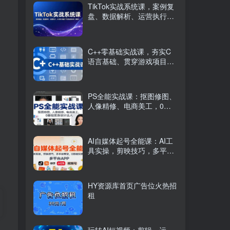
TikTok实战系统课，案例复
盘、数据解析、运营执行，
从0到1构建千万级电商体系
（更新）
C++零基础实战课，夯实C
语言基础、贯穿游戏项目、
掌握开发思维，学成可挑战
月薪15K+岗位
PS全能实战课：抠图修图、
人像精修、电商美工，0基
础变身设计达人
AI自媒体起号全能课：AI工
具实操，剪映技巧，多平台
带货，0基础快速变现
HY资源库首页广告位火热招
租