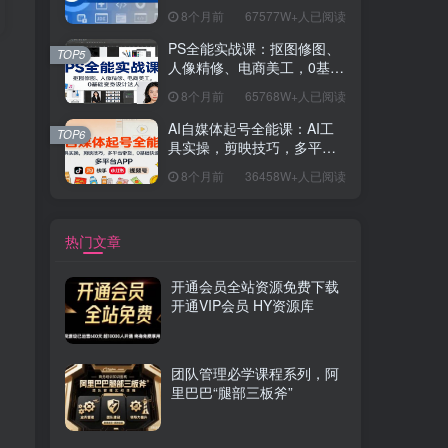
握开发思维，学成可挑战月
8个月前
67577W+人已阅读
薪15K+岗位
PS全能实战课：抠图修图、
TOP5
人像精修、电商美工，0基础
变身设计达人
8个月前
65768W+人已阅读
AI自媒体起号全能课：AI工
TOP6
具实操，剪映技巧，多平台
带货，0基础快速变现
8个月前
36458W+人已阅读
热门文章
开通会员全站资源免费下载
开通VIP会员 HY资源库
团队管理必学课程系列，阿
里巴巴“腿部三板斧”