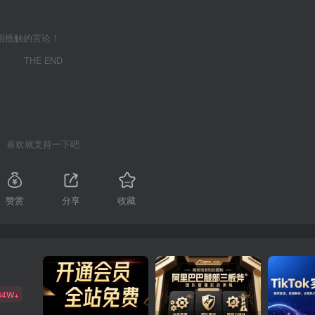
相抵触的言论！
THE END
喜欢就支持一下吧
赞赏
分享
收藏
84W+