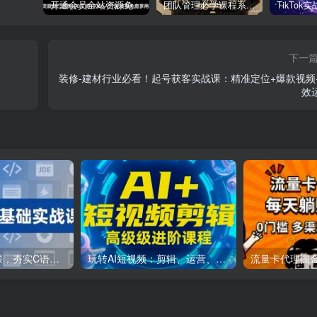
开通会员全站资源免费下载 开通VIP会员 HY资源库
团队管理必学课程系列，阿里巴巴“腿部三板斧”
下一
装修-建材行业必看！起号获客实战课：精准定位+爆款视频
效
C++零基础实战课，夯实C语言基础、贯穿游戏项目、掌握开发思维，学成可挑战月薪15K+岗位
玩转AI短视频：剪辑、运营、直播一站式教学，轻松打造流量神话