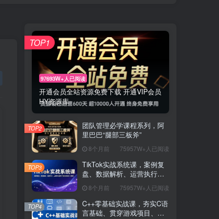
TOP1
97693W+人已阅读
开通会员全站资源免费下载 开通VIP会员
HY资源库
团队管理必学课程系列，阿
TOP2
里巴巴“腿部三板斧”
8个月前
75957W+人已阅读
TikTok实战系统课，案例复
TOP3
盘、数据解析、运营执行，
从0到1构建千万级电商体系
8个月前
75957W+人已阅读
（更新）
C++零基础实战课，夯实C语
TOP4
言基础、贯穿游戏项目、掌