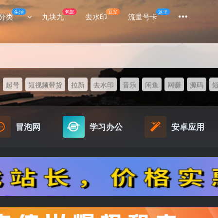
生活
包邮
豆父
这里
分类
九块九
去水印
流量号卡
起号
短视频带货
拉新
去水印
音乐
闲鱼
网赚
源码
冒泡网
学习办公
安卓应用