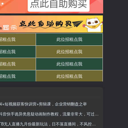
AI+短视频获客快训营+剪辑课，企业营销翻盘之举
抖音快手诡异类悬疑动画制作教程，流量非常大，可过伙伴计划，每天1k轻松拿
TB无人直播九月份最新玩法，日不落直播间，不风控，日稳定躺赚1000+！