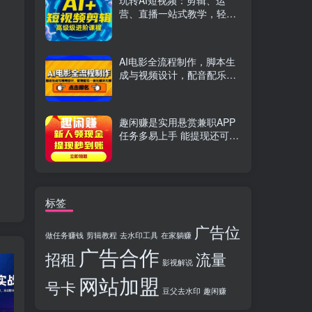
玩转AI短视频：剪辑、运
营、直播一站式教学，轻松
打造流量神话
AI电影全流程制作，脚本生
成与视频设计，配音配乐一
体化解决方案
趣闲赚是实用悬赏兼职APP
任务多易上手 能提现还可邀
友分成
标签
广告位
做任务赚钱
剪辑教程
去水印工具
在家躺赚
广告合作
招租
流量
影视解说
网站加盟
号卡
豆父去水印
趣闲赚