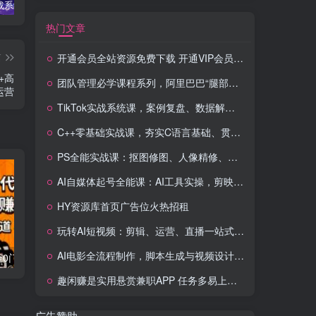
TikTok实战系统课，案例复盘、数据解析、运营执行，从0到1构建千万级电商体系（更新）
C++零基础实战课，夯实C语言基础、贯穿游戏项目、掌握开发思维，学成可挑战月薪15K+岗位
PS全能实战课：抠图修图、人像精修、电商美工，0基础变身设计达人
热门文章
篇
开通会员全站资源免费下载 开通VIP会员 HY资源库
+高
团队管理必学课程系列，阿里巴巴“腿部三板斧”
运营
TikTok实战系统课，案例复盘、数据解析、运营执行，从0到1构建千万级电商体系（更新）
C++零基础实战课，夯实C语言基础、贯穿游戏项目、掌握开发思维，学成可挑战月薪15K+岗位
PS全能实战课：抠图修图、人像精修、电商美工，0基础变身设计达人
AI自媒体起号全能课：AI工具实操，剪映技巧，多平台带货，0基础快速变现
HY资源库首页广告位火热招租
玩转AI短视频：剪辑、运营、直播一站式教学，轻松打造流量神话
AI电影全流程制作，脚本生成与视频设计，配音配乐一体化解决方案
流量卡代理掘金0门槛每天躺赚3000+多种推广渠道新手小白轻松上手
Videoleap剪辑大师班：掌握Videoleap所有核心工具与使用技巧，一人产出专业级作品
趣闲赚是实用悬赏兼职APP 任务多易上手 能提现还可邀友分成
广告赞助