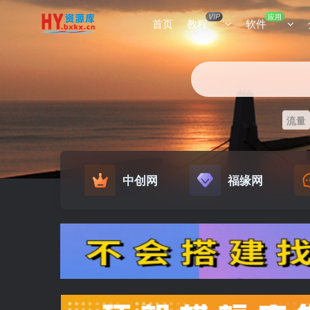
VIP
应用
首页
教程
软件
流量
中创网
福缘网