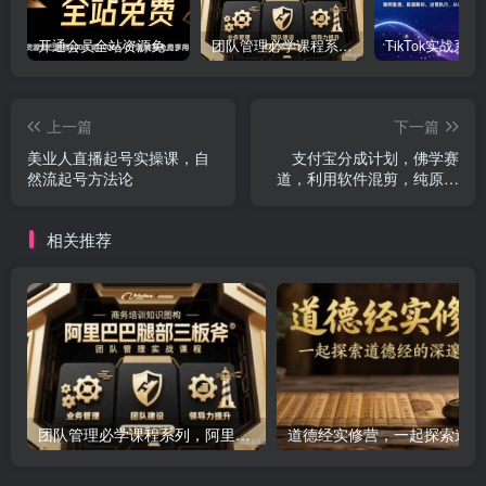
开通会员全站资源免费下载 开通VIP会员 HY资源库
团队管理必学课程系列，阿里巴巴“腿部三板斧”
上一篇
下一篇
美业人直播起号实操课，自
支付宝分成计划，佛学赛
然流起号方法论
道，利用软件混剪，纯原创
视频，每天1-2小时，保底月
入过W
相关推荐
团队管理必学课程系列，阿里巴巴“腿部三板斧”
道