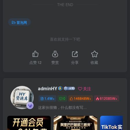
THE END
冒泡网
喜欢就支持一下吧
点赞
12
赞赏
分享
收藏
adminHY
关注
1.4W+
0
146848W+
612085W+
这家伙很懒，什么都没有写...