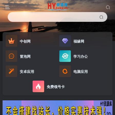
中创网
福缘网
冒泡网
学习办公
安卓应用
电脑应用
免费领号卡