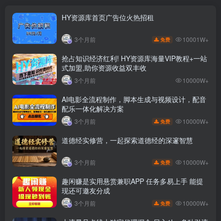
HY资源库首页广告位火热招租
10001W+
3个月前
免费
抢占知识经济红利! HY资源库海量VIP教程+一站
式加盟,助你资源收益双丰收
3个月前
10000W+
AI电影全流程制作，脚本生成与视频设计，配音
配乐一体化解决方案
10000W+
3个月前
免费
道德经实修营，一起探索道德经的深邃智慧
10000W+
3个月前
免费
趣闲赚是实用悬赏兼职APP 任务多易上手 能提
现还可邀友分成
10000W+
3个月前
免费