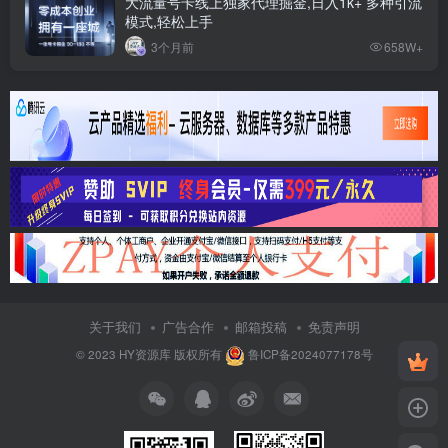
大流量号卡线上独家代理掘金,日入1k+ 多种引流
模式,轻松上手
3个月前
658W+
关于我们
广告合作
邮箱投稿
免责声明
© 2023
HY资源库
版权所有
鲁ICP备2024077178号