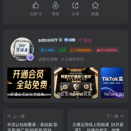
点赞
12
赞赏
分享
收藏
adminHY
关注
1.4W+
0
146848W+
612085W+
这家伙很懒，什么都没有写...
开通会员全站资源免费下载 开通VIP会员 HY资源库
团队管理必学课程系列，阿里巴巴“腿部三板斧”
上一篇
下一篇
外卖认知颠覆课：基础篇/新
主播运营线上陪跑课【8月新
店篇/推广篇/特权篇/双转篇/
课】，拉爆自然流，做懂流