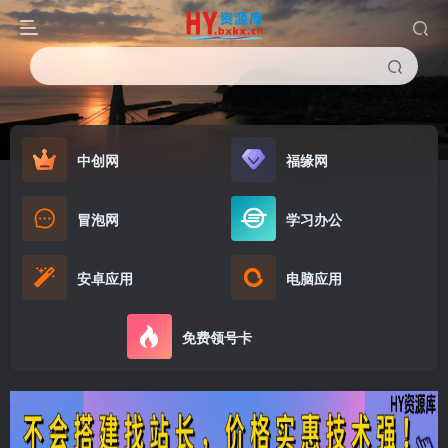
中创网
福缘网
冒泡网
学习办公
安卓应用
电脑应用
免费领号卡