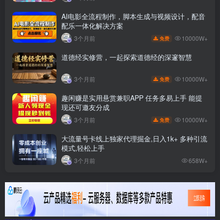
AI电影全流程制作，脚本生成与视频设计，配音
配乐一体化解决方案
10000W+
3个月前
免费
道德经实修营，一起探索道德经的深邃智慧
10000W+
3个月前
免费
趣闲赚是实用悬赏兼职APP 任务多易上手 能提
现还可邀友分成
10000W+
3个月前
免费
大流量号卡线上独家代理掘金,日入1k+ 多种引流
模式,轻松上手
3个月前
658W+