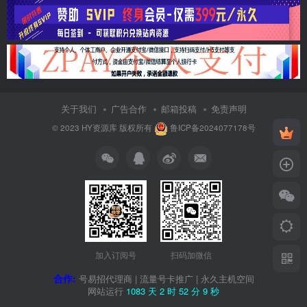
关于我们
广告合作
邮箱投稿
免责声明
© 2023
HY资源库
版权所有
鲁ICP备2024077178号
加入订阅号
扫码加微信
合作:
号易招代理商
|
流量号卡推广
|
永久主机空间
网站运行
1083 天
2 时
52 分
10 秒