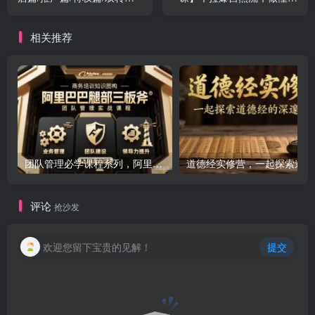
活动篇/技巧篇等
量的主播，新规政策下，自
然流破圈攻略
相关推荐
团队管理必学课程系列，阿里巴巴“腿部三板斧”
道
评论
抢沙发
欢迎您留下宝贵的见解！
提交