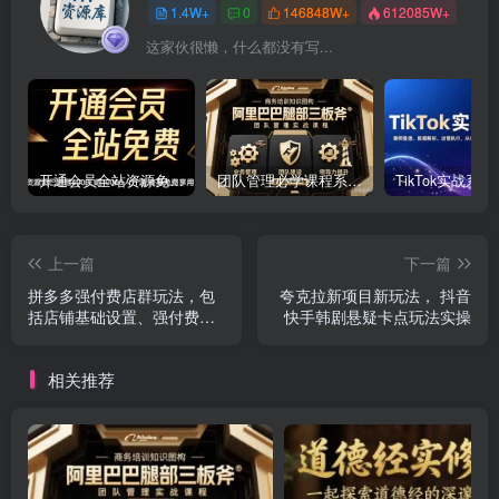
1.4W+
0
146848W+
612085W+
这家伙很懒，什么都没有写...
开通会员全站资源免费下载 开通VIP会员 HY资源库
团队管理必学课程系列，阿里巴巴“腿部三板斧”
上一篇
下一篇
拼多多强付费店群玩法，包
夸克拉新项目新玩法， 抖音
括店铺基础设置、强付费玩
快手韩剧悬疑卡点玩法实操
法实操、店铺运营复盘以及
优化
相关推荐