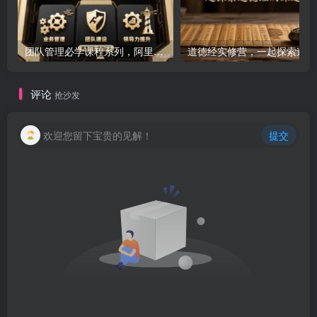
团队管理必学课程系列，阿里巴巴“腿部三板斧”
道
评论
抢沙发
欢迎您留下宝贵的见解！
提交