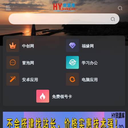
中创网
福缘网
冒泡网
学习办公
安卓应用
电脑应用
免费领号卡