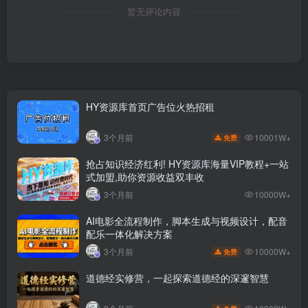
暂无评论内容
HY资源库首页广告位火热招租
10001W+
3个月前
免费
抢占知识经济红利! HY资源库海量VIP教程+一站
式加盟,助你资源收益双丰收
3个月前
10000W+
AI电影全流程制作，脚本生成与视频设计，配音
配乐一体化解决方案
10000W+
3个月前
免费
道德经实修营，一起探索道德经的深邃智慧