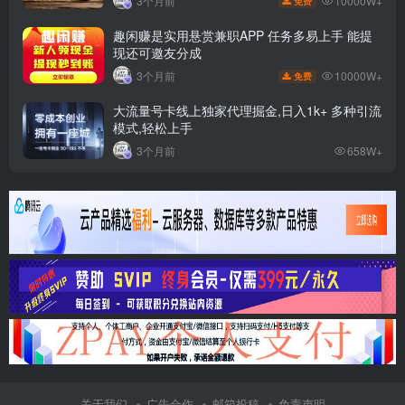
10000W+
3个月前
免费
趣闲赚是实用悬赏兼职APP 任务多易上手 能提
现还可邀友分成
10000W+
3个月前
免费
大流量号卡线上独家代理掘金,日入1k+ 多种引流
模式,轻松上手
3个月前
658W+
关于我们
广告合作
邮箱投稿
免责声明