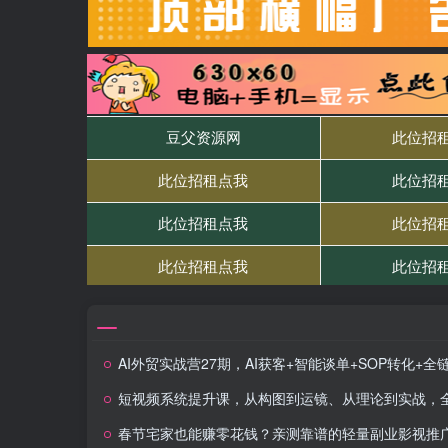
AI外贸实战营27期，AI获客+智能谈单+SOP转化+全链路教学，快速搞定跨境订
短视频系统提升课，从构图到运镜、从理论到实战，全面掌握拍摄，提升个人与商业价
春节宅家也能赚零花钱？亲测靠谱的轻量副业影视推广新玩法轻松解锁额外收