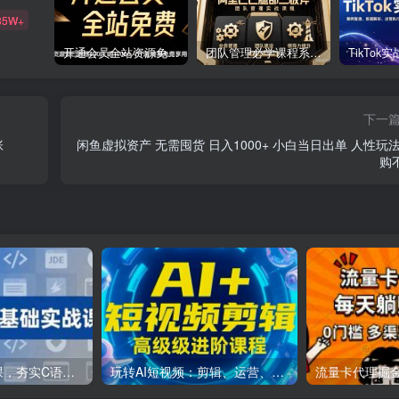
85W+
开通会员全站资源免费下载 开通VIP会员 HY资源库
团队管理必学课程系列，阿里巴巴“腿部三板斧”
下一
张
闲鱼虚拟资产 无需囤货 日入1000+ 小白当日出单 人性玩法
购
C++零基础实战课，夯实C语言基础、贯穿游戏项目、掌握开发思维，学成可挑战月薪15K+岗位
玩转AI短视频：剪辑、运营、直播一站式教学，轻松打造流量神话