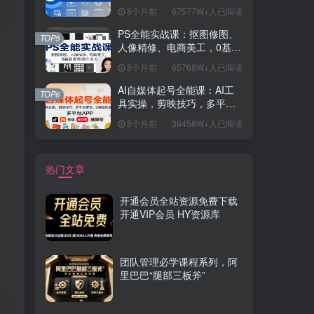
握开发思维，学成可挑战月
8个月前
67577W+人已阅读
薪15K+岗位
PS全能实战课：抠图修图、
TOP5
人像精修、电商美工，0基础
变身设计达人
8个月前
65768W+人已阅读
AI自媒体起号全能课：AI工
TOP6
具实操，剪映技巧，多平台
带货，0基础快速变现
8个月前
36458W+人已阅读
热门文章
开通会员全站资源免费下载
开通VIP会员 HY资源库
团队管理必学课程系列，阿
里巴巴“腿部三板斧”