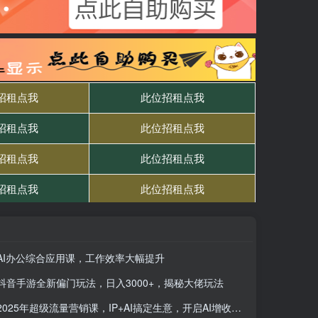
AI办公综合应用课，工作效率大幅提升
抖音手游全新偏门玩法，日入3000+，揭秘大佬玩法
2025年超级流量营销课，IP+AI搞定生意，开启AI增收路径 直击业绩难题 拆解流量打法 放大个体价值