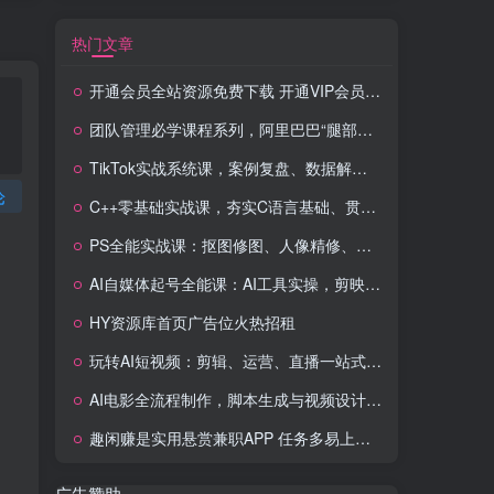
热门文章
开通会员全站资源免费下载 开通VIP会员 HY资源库
团队管理必学课程系列，阿里巴巴“腿部三板斧”
TikTok实战系统课，案例复盘、数据解析、运营执行，从0到1构建千万级电商体系（更新）
论
C++零基础实战课，夯实C语言基础、贯穿游戏项目、掌握开发思维，学成可挑战月薪15K+岗位
PS全能实战课：抠图修图、人像精修、电商美工，0基础变身设计达人
AI自媒体起号全能课：AI工具实操，剪映技巧，多平台带货，0基础快速变现
HY资源库首页广告位火热招租
玩转AI短视频：剪辑、运营、直播一站式教学，轻松打造流量神话
AI电影全流程制作，脚本生成与视频设计，配音配乐一体化解决方案
趣闲赚是实用悬赏兼职APP 任务多易上手 能提现还可邀友分成
广告赞助