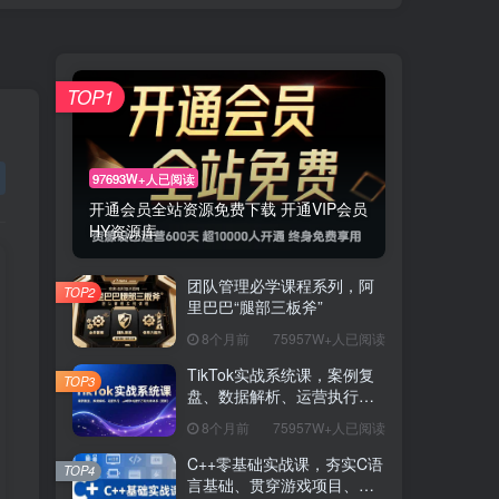
TOP1
97693W+人已阅读
开通会员全站资源免费下载 开通VIP会员
HY资源库
团队管理必学课程系列，阿
TOP2
里巴巴“腿部三板斧”
8个月前
75957W+人已阅读
TikTok实战系统课，案例复
TOP3
盘、数据解析、运营执行，
从0到1构建千万级电商体系
8个月前
75957W+人已阅读
（更新）
C++零基础实战课，夯实C语
TOP4
言基础、贯穿游戏项目、掌