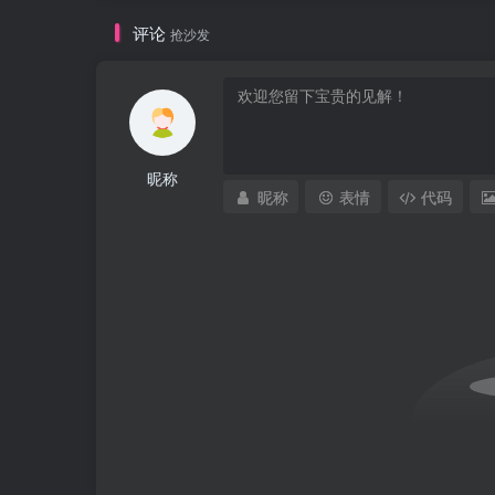
评论
抢沙发
昵称
昵称
表情
代码