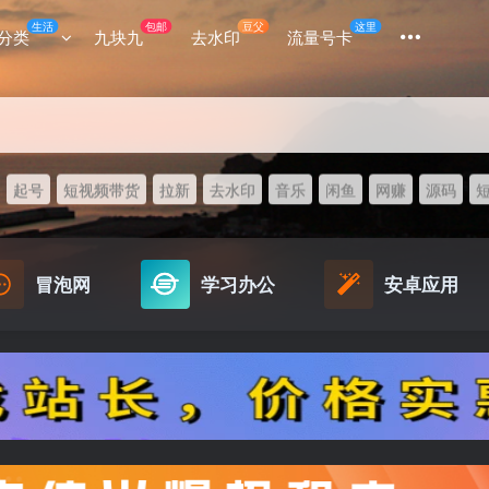
生活
包邮
豆父
这里
分类
九块九
去水印
流量号卡
起号
短视频带货
拉新
去水印
音乐
闲鱼
网赚
源码
冒泡网
学习办公
安卓应用