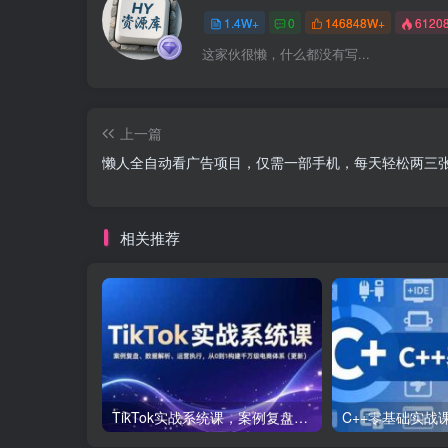
1.4W+
0
146848W+
6120
这家伙很懒，什么都没有写...
上一篇
懒人全自动看广告项目，仅需一部手机，每天轻松两三
相关推荐
TikTok实战系统课，案例复盘、数据解析、运营执行，从0到1构建千万级电商体系（更新）