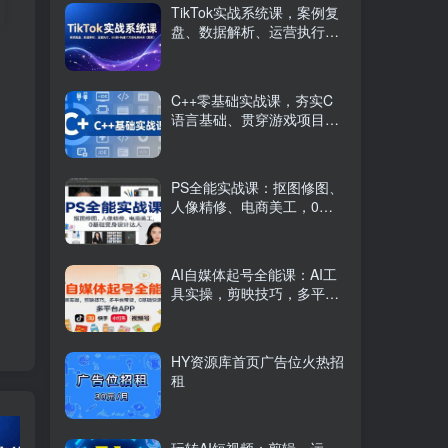
TikTok实战系统课，案例复
盘、数据解析、运营执行，
从0到1构建千万级电商体系
（更新）
C++零基础实战课，夯实C
语言基础、贯穿游戏项目、
掌握开发思维，学成可挑战
月薪15K+岗位
PS全能实战课：抠图修图、
人像精修、电商美工，0基
础变身设计达人
AI自媒体起号全能课：AI工
具实操，剪映技巧，多平台
带货，0基础快速变现
HY资源库首页广告位火热招
租