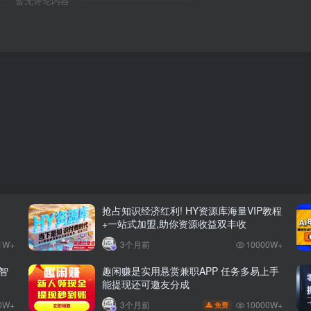
暂无评论内容
抢占知识经济红利! HY资源库海量VIP教程
+一站式加盟,助你资源收益双丰收
1W+
3个月前
10000W+
智
趣闲赚是实用悬赏兼职APP 任务多易上手
能提现还可邀友分成
0W+
10000W+
3个月前
免费