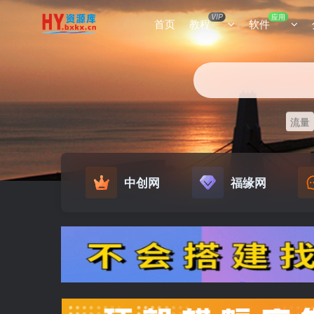
VIP
应用
首页
教程
软件
流量
中创网
福缘网