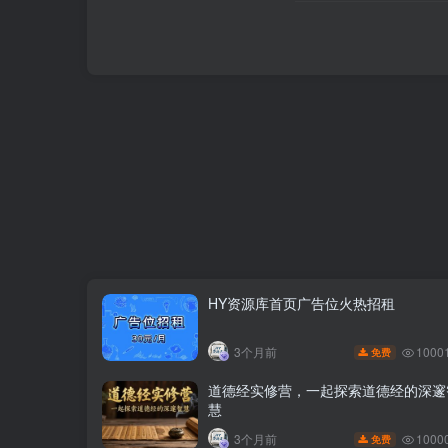
HY资源库首页广告位火热招租
1000
3个月前
免费
道德经实修营，一起探索道德经的深邃
慧
1000
3个月前
免费