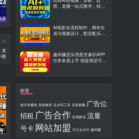
玩转AI短视频：剪辑、运
营、直播一站式教学，轻松
打造流量神话
TikTok实战系统课，案例复盘、数据解析、运营执行，从0到1构建千万级电商体系（更新）
C++零基础实战课，夯实C语言基础、贯穿游戏项目、掌握开发思维，学成可挑战月薪15K+岗位
PS全能实战课：抠图修图、人像精修、电商美工，0基础变身设计达人
AI电影全流程制作，脚本生
成与视频设计，配音配乐一
体化解决方案
篇
 复
趣闲赚是实用悬赏兼职APP
不断
任务多易上手 能提现还可邀
友分成
标签
广告位
做任务赚钱
剪辑教程
去水印工具
在家躺赚
广告合作
招租
流量
影视解说
网站加盟
号卡
流量卡代理掘金0门槛每天躺赚3000+多种推广渠道新手小白轻松上手
Videoleap剪辑大师班：掌握Videoleap所有核心工具与使用技巧，一人产出专业级作品
豆父去水印
趣闲赚