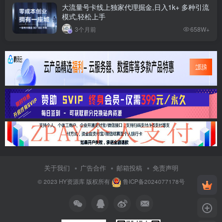
大流量号卡线上独家代理掘金,日入1k+ 多种引流
模式,轻松上手
3个月前
658W+
关于我们
广告合作
邮箱投稿
免责声明
© 2023
HY资源库
版权所有
鲁ICP备2024077178号