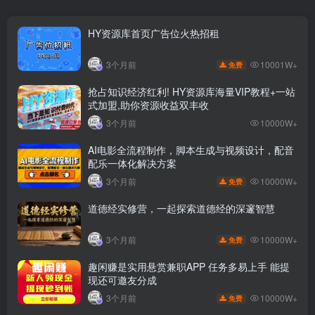
HY资源库首页广告位火热招租
10001W+
3个月前
免费
抢占知识经济红利! HY资源库海量VIP教程+一站
式加盟,助你资源收益双丰收
3个月前
10000W+
AI电影全流程制作，脚本生成与视频设计，配音
配乐一体化解决方案
10000W+
3个月前
免费
道德经实修营，一起探索道德经的深邃智慧
10000W+
3个月前
免费
趣闲赚是实用悬赏兼职APP 任务多易上手 能提
现还可邀友分成
10000W+
3个月前
免费