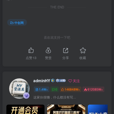
THE END
中创网
喜欢就支持一下吧
点赞
13
赞赏
分享
收藏
adminHY
关注
1.4W+
0
146848W+
612085W+
这家伙很懒，什么都没有写...