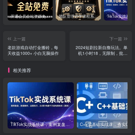
开通会员全站资源免费下载 开通VIP会员 HY资源库
团队管理必学课程系列，阿里巴巴“腿部三板斧”
上一篇
下一篇
老款游戏自动打金搬砖，每
2024短剧拉新自撸玩法。单
天收益1000+ 小白无脑操作
机1小时18，无限制，批量
操作日入过千
相关推荐
TikTok实战系统课，案例复盘、数据解析、运营执行，从0到1构建千万级电商体系（更新）
C++零基础实战课，夯实C语言基础、贯穿游戏