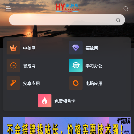
中创网
福缘网
冒泡网
学习办公
安卓应用
电脑应用
免费领号卡