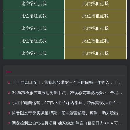
下半年风口项目，靠视频号带货三个月时间赚一年收入，工作室单日3000+
2025跨模态去重搬运剪辑手法，跨模态去重现场验证 +全程实操，真实账号验证
小红书电商运营，97节小红书vip内部课，带你实现小红书赚钱
抖音图文带货实操第15期：账号运营锦囊、剪辑，助力稳出单，轻松月入N万
网盘拉新全自动挂机项目 独家稳定 单窗口轻松日入300+ 可矩阵