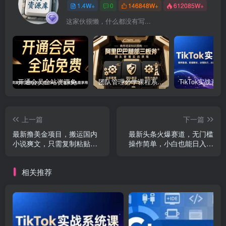
1.4W+
0
146848W+
612085W+
这家伙很懒，什么都没有写...
开通会员全站资源免费下载 开通VIP会员 HY资源库
团队管理必学课程系列，阿里巴巴“腿部三板斧”
上一篇
下一篇
最新撸美金项目，搬运国内
最新头条火爆赛道，无门槛
小说爽文，只需复制粘贴，
操作简单，小白也能日入三
稿费月入2500+美金…
位数
相关推荐