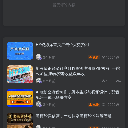
暂无评论内容
HY资源库首页广告位火热招租
10001W+
3个月前
免费
抢占知识经济红利! HY资源库海量VIP教程+一站
式加盟,助你资源收益双丰收
3个月前
10000W+
AI电影全流程制作，脚本生成与视频设计，配音
配乐一体化解决方案
10000W+
3个月前
免费
道德经实修营，一起探索道德经的深邃智慧