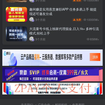
10000W+
3个月前
免费
趣闲赚是实用悬赏兼职APP 任务多易上手 能提
现还可邀友分成
10000W+
3个月前
免费
大流量号卡线上独家代理掘金,日入1k+ 多种引流
模式,轻松上手
3个月前
658W+
关于我们
广告合作
邮箱投稿
免责声明