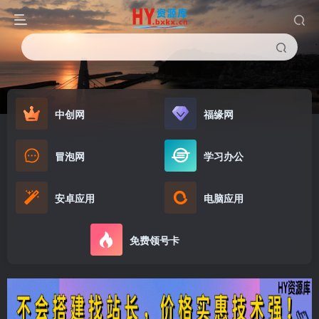
中创网
福缘网
冒泡网
学习办公
安卓应用
电脑应用
免费领号卡