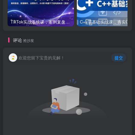
TikTok实战系统课，案例复盘、数据解析、运营执行，从0到1构建千万级电商体系（更新）
C++零基础实战课，夯实C语言基础、贯穿游戏
评论
抢沙发
欢迎您留下宝贵的见解！
提交