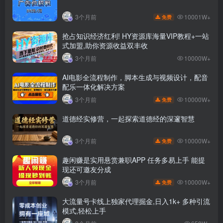
10001W+
3个月前
免费
抢占知识经济红利! HY资源库海量VIP教程+一站
式加盟,助你资源收益双丰收
3个月前
10000W+
AI电影全流程制作，脚本生成与视频设计，配音
配乐一体化解决方案
10000W+
3个月前
免费
道德经实修营，一起探索道德经的深邃智慧
10000W+
3个月前
免费
趣闲赚是实用悬赏兼职APP 任务多易上手 能提
现还可邀友分成
10000W+
3个月前
免费
大流量号卡线上独家代理掘金,日入1k+ 多种引流
模式,轻松上手