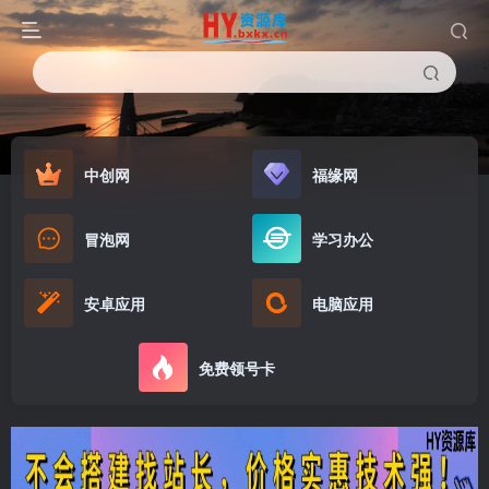
中创网
福缘网
冒泡网
学习办公
安卓应用
电脑应用
免费领号卡