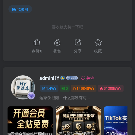
福缘网
喜欢就支持一下吧
点赞
0
赞赏
分享
收藏
adminHY
关注
1.4W+
0
146848W+
612085W+
这家伙很懒，什么都没有写...
开通会员全站资源免费下载 开通VIP会员 HY资源库
团队管理必学课程系列，阿里巴巴“腿部三板斧”