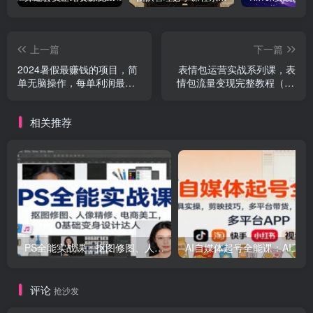
上一篇
下一篇
2024暑假最赚钱的项目，简
表情包运营实战系列课，表
单无脑操作，每单利润最少
情包流量变现完整教程（19
500+，轻松月入5万+
节课）
相关推荐
PS全能实战课：抠图修图、人像精修、电商美工，0基础变身设计达人
AI自媒体起号
评论
抢沙发