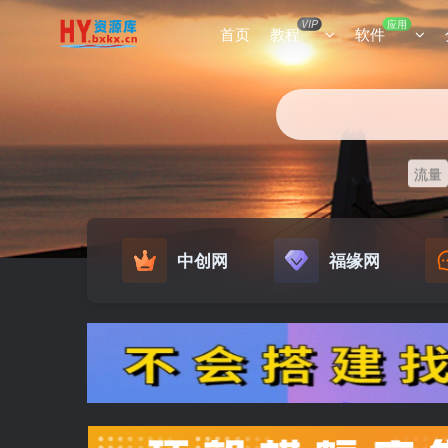
VIP
应用
首页
教程
软件
流量
中创网
福缘网