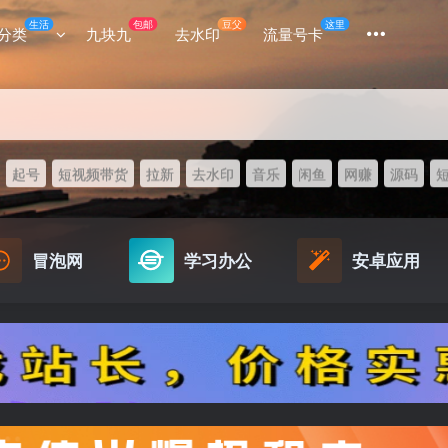
生活
包邮
豆父
这里
分类
九块九
去水印
流量号卡
起号
短视频带货
拉新
去水印
音乐
闲鱼
网赚
源码
冒泡网
学习办公
安卓应用