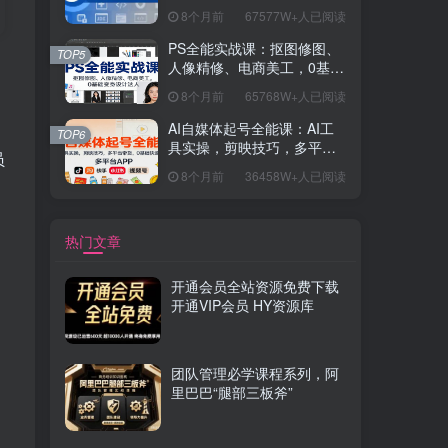
握开发思维，学成可挑战月
8个月前
67577W+人已阅读
薪15K+岗位
PS全能实战课：抠图修图、
TOP5
人像精修、电商美工，0基础
变身设计达人
8个月前
65768W+人已阅读
AI自媒体起号全能课：AI工
TOP6
具实操，剪映技巧，多平台
员
带货，0基础快速变现
8个月前
36458W+人已阅读
热门文章
开通会员全站资源免费下载
开通VIP会员 HY资源库
团队管理必学课程系列，阿
里巴巴“腿部三板斧”