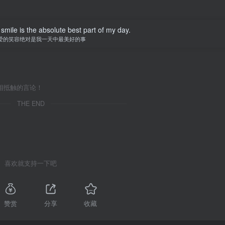
smile is the absolute best part of my day.
爱的笑容绝对是我一天中最美好的事
相抵触的言论！
THE END
喜欢就支持一下吧
赞赏
分享
收藏