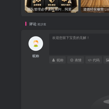
团队管理必学课程系列，阿里巴巴“腿部三板斧”
评论
抢沙发
昵称
昵称
表情
代码