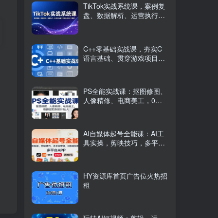
TikTok实战系统课，案例复
盘、数据解析、运营执行，
从0到1构建千万级电商体系
（更新）
C++零基础实战课，夯实C
语言基础、贯穿游戏项目、
掌握开发思维，学成可挑战
月薪15K+岗位
PS全能实战课：抠图修图、
人像精修、电商美工，0基
础变身设计达人
AI自媒体起号全能课：AI工
具实操，剪映技巧，多平台
带货，0基础快速变现
HY资源库首页广告位火热招
租