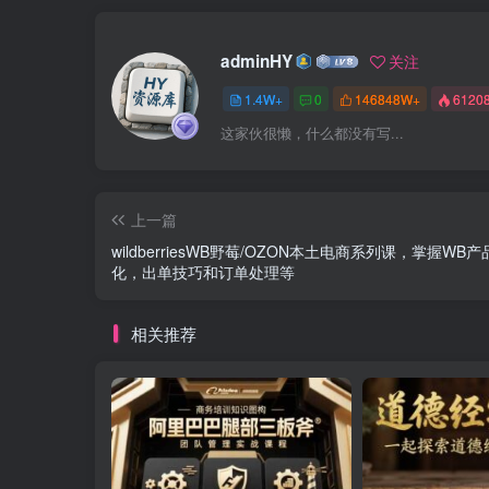
adminHY
关注
1.4W+
0
146848W+
6120
这家伙很懒，什么都没有写...
上一篇
wildberriesWB野莓/OZON本土电商系列课，掌握WB
化，出单技巧和订单处理等
相关推荐