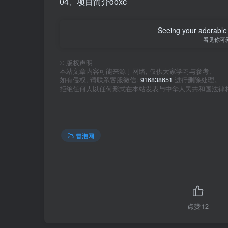
04、项目简介doxc
Seeing your adorable 
看见你可
©
版权声明
本站文章内容可能来源于网络, 仅供大家学习与参考,
如有侵权, 请联系客服微信:
916838651
进行删除处理。
拒绝任何人以任何形式在本站发表与中华人民共和国法律
冒泡网
点赞
12