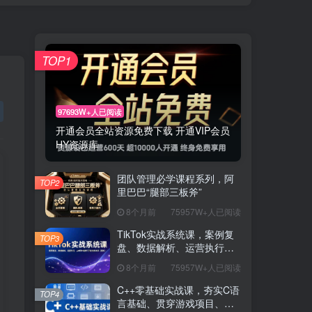
TOP1
97693W+人已阅读
开通会员全站资源免费下载 开通VIP会员
HY资源库
团队管理必学课程系列，阿
TOP2
里巴巴“腿部三板斧”
8个月前
75957W+人已阅读
TikTok实战系统课，案例复
TOP3
盘、数据解析、运营执行，
从0到1构建千万级电商体系
8个月前
75957W+人已阅读
（更新）
C++零基础实战课，夯实C语
TOP4
言基础、贯穿游戏项目、掌