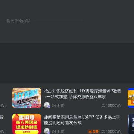
暂无评论内容
抢占知识经济红利! HY资源库海量VIP教程
+一站式加盟,助你资源收益双丰收
1W+
3个月前
10000W+
智
趣闲赚是实用悬赏兼职APP 任务多易上手
能提现还可邀友分成
0W+
10000W+
3个月前
免费