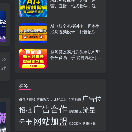
玩转AI短视频：剪辑、运
营、直播一站式教学，轻松
打造流量神话
AI电影全流程制作，脚本生
成与视频设计，配音配乐一
体化解决方案
TikTok实战系统课，案例复盘、数据解析、运营执行，从0到1构建千万级电商体系（更新）
C++零基础实战课，夯实C语言基础、贯穿游戏项目、掌握开发思维，学成可挑战月薪15K+岗位
PS全能实战课：抠图修图、人像精修、电商美工，0基础变身设计达人
趣闲赚是实用悬赏兼职APP
任务多易上手 能提现还可邀
篇
友分成
执行
标签
广告位
做任务赚钱
剪辑教程
去水印工具
在家躺赚
广告合作
招租
流量
影视解说
网站加盟
号卡
豆父去水印
趣闲赚