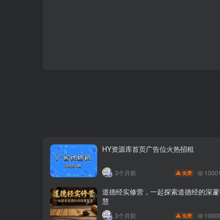
HY资源库首页广告位火热招租
1000
3个月前
免费
道德经实修营，一起探索道德经的深邃
慧
1000
3个月前
免费