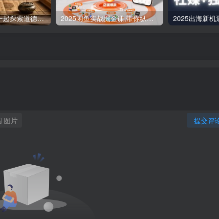
道德经实修营，一起探索道德经的深邃智慧
2025闲鱼实战掘金课,带你纵横闲鱼店,零起点多维度打造全能玩家
图片
提交评