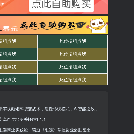
豪车视频矩阵裂变战术，颠覆传统模式，AI智能投放，日增400+高净值创业…
安卓百度地图关怀版1.1.1
毛选商业实践论，读透《毛选》掌握创业必胜密匙