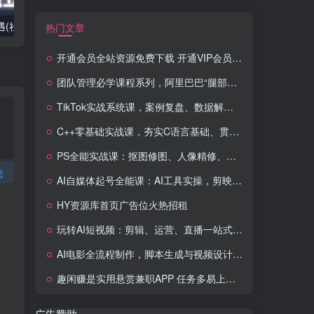
2025出海新机遇(社媒+独立站),海外新机遇,实现独立站的高效运营与出海
室内外AI设计课,一站式覆盖建筑,室内,景观,平面,展陈五大热门品类,解锁设计行业的全新可能
热门文章
开通会员全站资源免费下载 开通VIP会员 HY资源库
团队管理必学课程系列，阿里巴巴“腿部三板斧”
TikTok实战系统课，案例复盘、数据解析、运营执行，从0到1构建千万级电商体系（更新）
C++零基础实战课，夯实C语言基础、贯穿游戏项目、掌握开发思维，学成可挑战月薪15K+岗位
PS全能实战课：抠图修图、人像精修、电商美工，0基础变身设计达人
论
AI自媒体起号全能课：AI工具实操，剪映技巧，多平台带货，0基础快速变现
HY资源库首页广告位火热招租
玩转AI短视频：剪辑、运营、直播一站式教学，轻松打造流量神话
AI电影全流程制作，脚本生成与视频设计，配音配乐一体化解决方案
趣闲赚是实用悬赏兼职APP 任务多易上手 能提现还可邀友分成
广告赞助