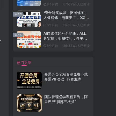
握开发思维，学成可挑战月
8个月前
67577W+人已阅读
薪15K+岗位
PS全能实战课：抠图修图、
TOP5
人像精修、电商美工，0基础
变身设计达人
8个月前
65768W+人已阅读
AI自媒体起号全能课：AI工
TOP6
具实操，剪映技巧，多平台
变
带货，0基础快速变现
8个月前
36458W+人已阅读
热门文章
开通会员全站资源免费下载
开通VIP会员 HY资源库
团队管理必学课程系列，阿
里巴巴“腿部三板斧”