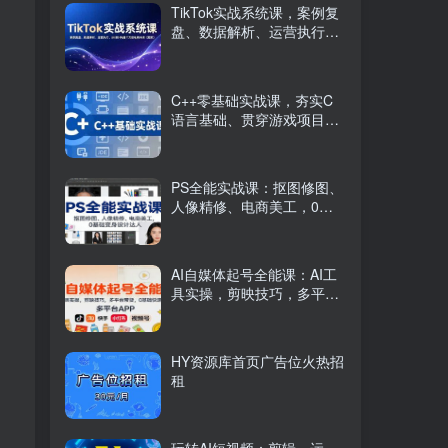
TikTok实战系统课，案例复
盘、数据解析、运营执行，
从0到1构建千万级电商体系
（更新）
C++零基础实战课，夯实C
语言基础、贯穿游戏项目、
掌握开发思维，学成可挑战
月薪15K+岗位
PS全能实战课：抠图修图、
人像精修、电商美工，0基
础变身设计达人
AI自媒体起号全能课：AI工
具实操，剪映技巧，多平台
带货，0基础快速变现
HY资源库首页广告位火热招
租