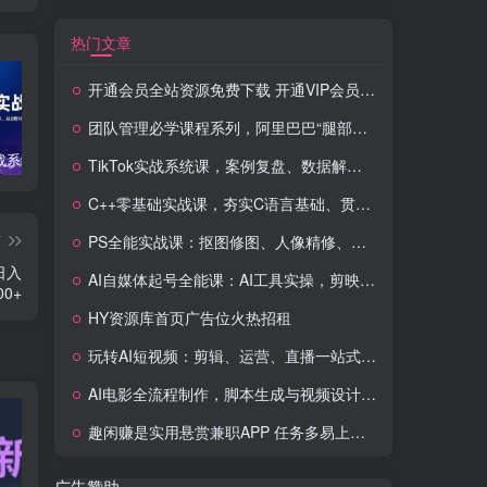
热门文章
开通会员全站资源免费下载 开通VIP会员 HY资源库
团队管理必学课程系列，阿里巴巴“腿部三板斧”
TikTok实战系统课，案例复盘、数据解析、运营执行，从0到1构建千万级电商体系（更新）
C++零基础实战课，夯实C语言基础、贯穿游戏项目、掌握开发思维，学成可挑战月薪15K+岗位
PS全能实战课：抠图修图、人像精修、电商美工，0基础变身设计达人
TikTok实战系统课，案例复盘、数据解析、运营执行，从0到1构建千万级电商体系（更新）
C++零基础实战课，夯实C语言基础、贯穿游戏项目、掌握开发思维，学成可挑战月薪15K+岗位
篇
PS全能实战课：抠图修图、人像精修、电商美工，0基础变身设计达人
日入
AI自媒体起号全能课：AI工具实操，剪映技巧，多平台带货，0基础快速变现
00+
HY资源库首页广告位火热招租
玩转AI短视频：剪辑、运营、直播一站式教学，轻松打造流量神话
AI电影全流程制作，脚本生成与视频设计，配音配乐一体化解决方案
趣闲赚是实用悬赏兼职APP 任务多易上手 能提现还可邀友分成
广告赞助