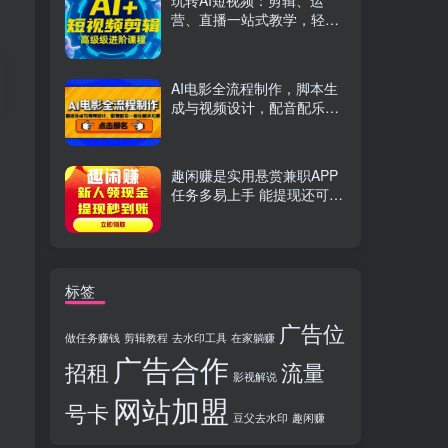
玩转AI短视频：剪辑、运
营、直播一站式教学，轻松
打造流量神话
AI电影全流程制作，脚本生
成与视频设计，配音配乐一
体化解决方案
趣闲赚是实用悬赏兼职APP
任务多易上手 能提现还可邀
友分成
标签
广告位
做任务赚钱
剪辑教程
去水印工具
在家躺赚
广告合作
招租
流量
影视解说
网站加盟
号卡
豆父去水印
趣闲赚