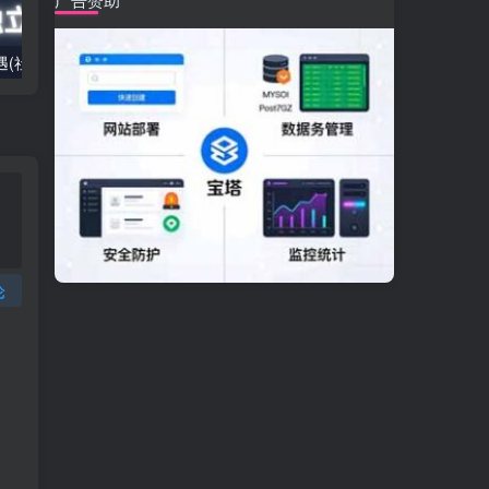
2025出海新机遇(社媒+独立站),海外新机遇,实现独立站的高效运营与出海
室内外AI设计课,一站式覆盖建筑,室内,景观,平面,展陈五大热门品类,解锁设计行业的全新可能
论