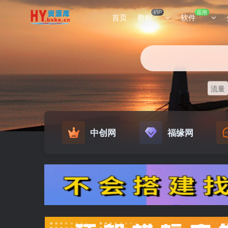
VIP
应用
首页
教程
软件
流量
中创网
福缘网