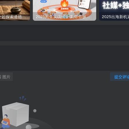
道德经实修营，一起探索道德经的深邃智慧
2025闲鱼实战掘金课,带你纵横闲鱼店,零起点多维度打造全能玩家
图片
提交评