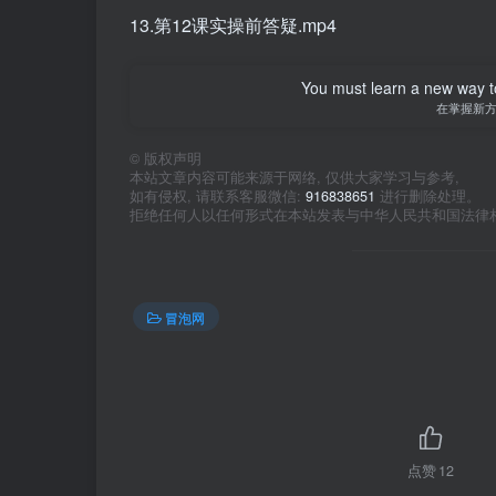
13.第12课实操前答疑.mp4
You must learn a new way t
在掌握新
©
版权声明
本站文章内容可能来源于网络, 仅供大家学习与参考,
如有侵权, 请联系客服微信:
916838651
进行删除处理。
拒绝任何人以任何形式在本站发表与中华人民共和国法律
冒泡网
点赞
12