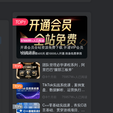
TOP1
97693W+人已阅读
开通会员全站资源免费下载 开通VIP会员
HY资源库
团队管理必学课程系列，阿
TOP2
里巴巴“腿部三板斧”
8个月前
75957W+人已阅读
TikTok实战系统课，案例复
TOP3
盘、数据解析、运营执行，
从0到1构建千万级电商体系
8个月前
75957W+人已阅读
（更新）
C++零基础实战课，夯实C语
TOP4
言基础、贯穿游戏项目、掌