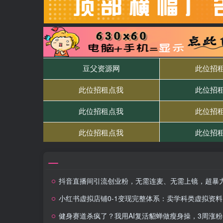
抖音直播间引流创业粉，无需连麦、无需上镜，超暴力日引流600+高质量精准创业
小红书虚拟店铺0-1变现完整体系：卖学科类虚拟资料，一天一两百块，很稳定
健身赛道杀疯了？我用AI复活貂蝉做瘦身操，3周涨粉