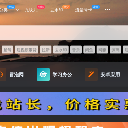
生活
包邮
豆父
这里
分类
九块九
去水印
流量号卡
起号
短视频带货
拉新
去水印
音乐
闲鱼
网赚
源码
冒泡网
学习办公
安卓应用