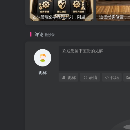
团队管理必学课程系列，阿里巴巴“腿部三板斧”
评论
抢沙发
昵称
昵称
表情
代码