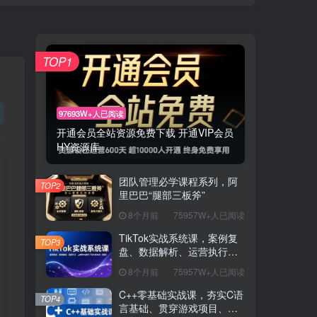
TOP1
97693W+人已阅读
开通会员全站资源免费下载 开通VIP会员
HY资源库
团队管理必学课程系列，阿
TOP2
里巴巴“腿部三板斧”
8个月前
75957W+人已阅读
TikTok实战系统课，案例复
TOP3
盘、数据解析、运营执行，
从0到1构建千万级电商体系
8个月前
75957W+人已阅读
（更新）
C++零基础实战课，夯实C语
TOP4
言基础、贯穿游戏项目、掌