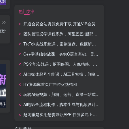
TikTok实战系统课，案例复盘、数据解析、运营执行，从0到1构建千万级电商体系（更新）
C++零基础实战课，夯实C语言基础、贯穿游戏项目、掌握开发思维，学成可挑战月薪15K+岗位
PS全能实战课：抠图修图、人像精修、电商美工，0基础变身设计达人
热门文章
篇
开通会员全站资源免费下载 开通VIP会员 HY资源库
涨粉
团队管理必学课程系列，阿里巴巴“腿部三板斧”
TikTok实战系统课，案例复盘、数据解析、运营执行，从0到1构建千万级电商体系（更新）
C++零基础实战课，夯实C语言基础、贯穿游戏项目、掌握开发思维，学成可挑战月薪15K+岗位
PS全能实战课：抠图修图、人像精修、电商美工，0基础变身设计达人
AI自媒体起号全能课：AI工具实操，剪映技巧，多平台带货，0基础快速变现
HY资源库首页广告位火热招租
玩转AI短视频：剪辑、运营、直播一站式教学，轻松打造流量神话
2025出海新机遇(社媒+独立站),海外新机遇,实现独立站的高效运营与出海
室内外AI设计课,一站式覆盖建筑,室内,景观,平面,展陈五大热门品类,解锁设计行业的全新可能
AI电影全流程制作，脚本生成与视频设计，配音配乐一体化解决方案
趣闲赚是实用悬赏兼职APP 任务多易上手 能提现还可邀友分成
广告赞助