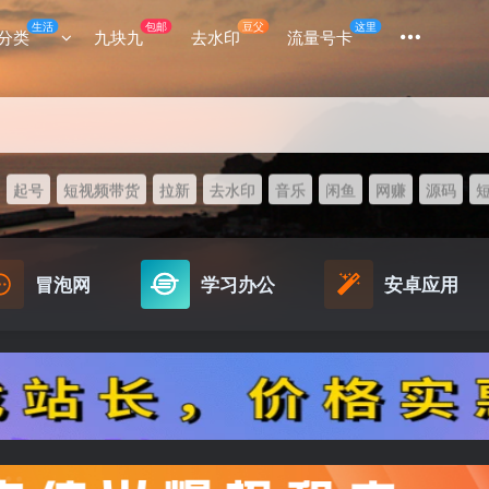
生活
包邮
豆父
这里
分类
九块九
去水印
流量号卡
起号
短视频带货
拉新
去水印
音乐
闲鱼
网赚
源码
冒泡网
学习办公
安卓应用