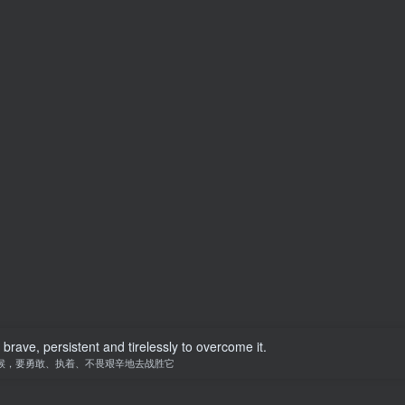
be brave, persistent and tirelessly to overcome it.
候，要勇敢、执着、不畏艰辛地去战胜它