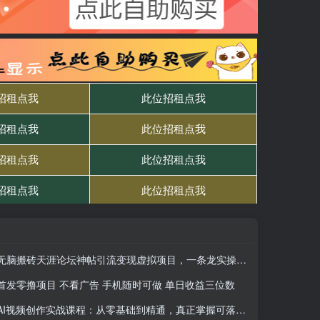
无脑搬砖天涯论坛神帖引流变现虚拟项目，一条龙实操玩法实操一天200+【附资源】
首发零撸项目 不看广告 手机随时可做 单日收益三位数
AI视频创作实战课程：从零基础到精通，真正掌握可落地、能变现的AI视频创作全栈能力