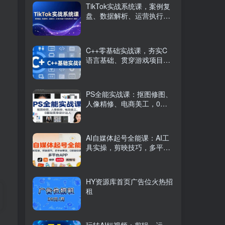
TikTok实战系统课，案例复
盘、数据解析、运营执行，
从0到1构建千万级电商体系
（更新）
C++零基础实战课，夯实C
语言基础、贯穿游戏项目、
掌握开发思维，学成可挑战
月薪15K+岗位
PS全能实战课：抠图修图、
人像精修、电商美工，0基
础变身设计达人
AI自媒体起号全能课：AI工
具实操，剪映技巧，多平台
带货，0基础快速变现
HY资源库首页广告位火热招
租