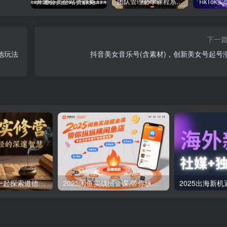
开通会员全站资源免费下载 开通VIP会员 HY资源库
团队管理必学课程系列，阿里巴巴“腿部三板斧”
下一
地玩法
抖音美女音乐号(含素材)，创新美女号起号
道德经实修营，一起探索道德经的深邃智慧
2025闲鱼实战掘金课,带你纵横闲鱼店,零起点多维度打造全能玩家