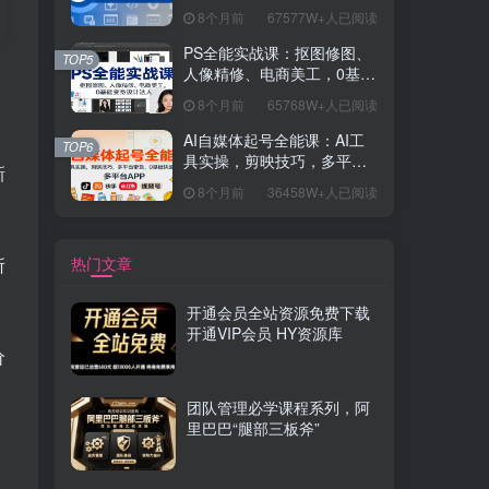
握开发思维，学成可挑战月
8个月前
67577W+人已阅读
薪15K+岗位
PS全能实战课：抠图修图、
TOP5
人像精修、电商美工，0基础
变身设计达人
8个月前
65768W+人已阅读
AI自媒体起号全能课：AI工
TOP6
具实操，剪映技巧，多平台
新
带货，0基础快速变现
8个月前
36458W+人已阅读
热门文章
所
开通会员全站资源免费下载
开通VIP会员 HY资源库
价
团队管理必学课程系列，阿
里巴巴“腿部三板斧”