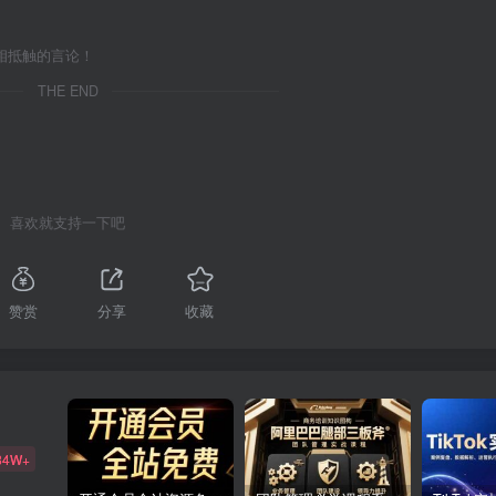
相抵触的言论！
THE END
喜欢就支持一下吧
赞赏
分享
收藏
84W+