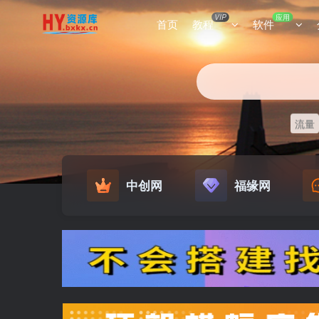
VIP
应用
首页
教程
软件
流量
中创网
福缘网