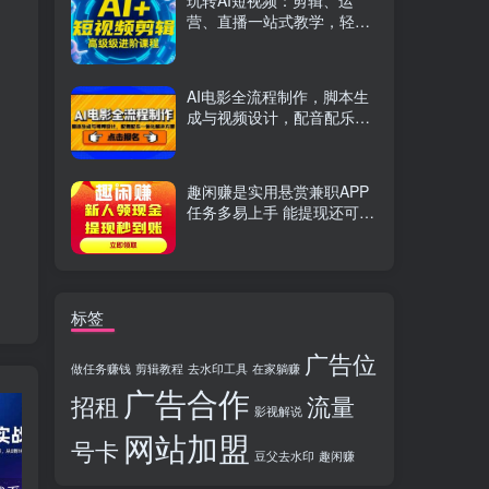
玩转AI短视频：剪辑、运
营、直播一站式教学，轻松
打造流量神话
AI电影全流程制作，脚本生
成与视频设计，配音配乐一
体化解决方案
趣闲赚是实用悬赏兼职APP
任务多易上手 能提现还可邀
友分成
标签
广告位
做任务赚钱
剪辑教程
去水印工具
在家躺赚
广告合作
招租
流量
影视解说
网站加盟
号卡
豆父去水印
趣闲赚