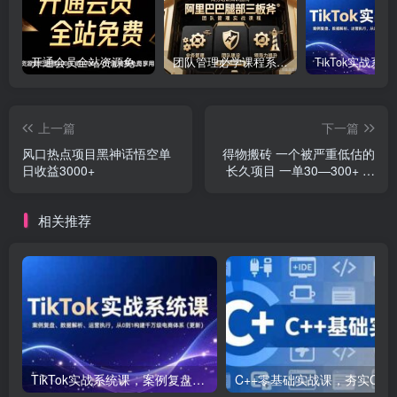
开通会员全站资源免费下载 开通VIP会员 HY资源库
团队管理必学课程系列，阿里巴巴“腿部三板斧”
上一篇
下一篇
风口热点项目黑神话悟空单
得物搬砖 一个被严重低估的
日收益3000+
长久项目 一单30—300+ 实
操已落地 月…
相关推荐
TikTok实战系统课，案例复盘、数据解析、运营执行，从0到1构建千万级电商体系（更新）
C++零基础实战课，夯实C语言基础、贯穿游戏