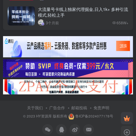
大流量号卡线上独家代理掘金,日入1k+ 多种引流
模式,轻松上手
3个月前
658W+
关于我们
广告合作
邮箱投稿
免责声明
© 2023
HY资源库
版权所有
鲁ICP备2024077178号