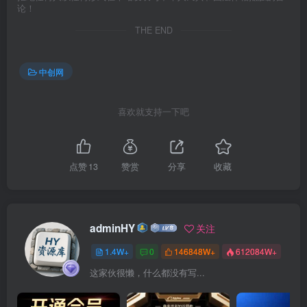
论！
THE END
中创网
喜欢就支持一下吧
点赞
13
赞赏
分享
收藏
adminHY
关注
1.4W+
0
146848W+
612084W+
这家伙很懒，什么都没有写...