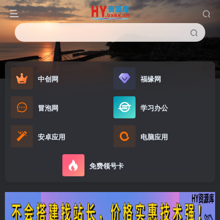
中创网
福缘网
冒泡网
学习办公
安卓应用
电脑应用
免费领号卡