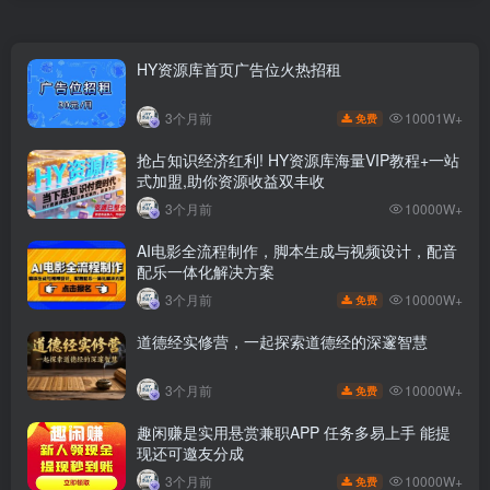
HY资源库首页广告位火热招租
10001W+
3个月前
免费
抢占知识经济红利! HY资源库海量VIP教程+一站
式加盟,助你资源收益双丰收
3个月前
10000W+
AI电影全流程制作，脚本生成与视频设计，配音
配乐一体化解决方案
10000W+
3个月前
免费
道德经实修营，一起探索道德经的深邃智慧
10000W+
3个月前
免费
趣闲赚是实用悬赏兼职APP 任务多易上手 能提
现还可邀友分成
10000W+
3个月前
免费