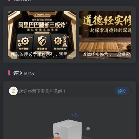
团队管理必学课程系列，阿里巴巴“腿部三板斧”
道
评论
抢沙发
欢迎您留下宝贵的见解！
提交