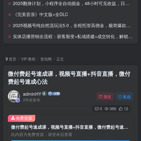
2025翻身计划，小程序全自动掘金，48小时可见收益，日入8张+，长期稳定靠谱，小白宝妈轻松上手
《完美音浪》中文版+全DLC
2025视频号纯自然流玩法5.0，全程托管高佣金，极简爆款门槛低，单日收益多张
实体店播营销全流程：获客裂变+私域搭建+成交转化，解锁微信生态盈利密码
首页
VIP 教程
冒泡网
正文
微付费起号速成课，视频号直播+抖音直播，微付
费起号速成心法
adminHY
关注
私信
2年前发布
0
366
12
免费资源
微付费起号速成课，视频号直播+抖音直播，微付费起号速成心法
此内容为免费资源，请登录后查看