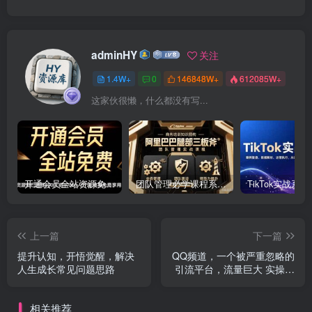
adminHY
关注
1.4W+
0
146848W+
612085W+
这家伙很懒，什么都没有写...
开通会员全站资源免费下载 开通VIP会员 HY资源库
团队管理必学课程系列，阿里巴巴“腿部三板斧”
上一篇
下一篇
提升认知，开悟觉醒，解决
QQ频道，一个被严重忽略的
人生成长常见问题思路
引流平台，流量巨大 实操单
日引流500+创业粉兼职粉
相关推荐