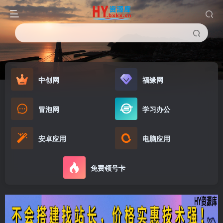
中创网
福缘网
冒泡网
学习办公
安卓应用
电脑应用
免费领号卡