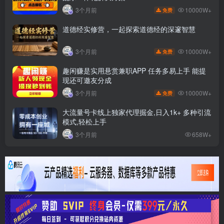
10000W+
3个月前
免费
道德经实修营，一起探索道德经的深邃智慧
10000W+
3个月前
免费
趣闲赚是实用悬赏兼职APP 任务多易上手 能提
现还可邀友分成
10000W+
3个月前
免费
大流量号卡线上独家代理掘金,日入1k+ 多种引流
模式,轻松上手
3个月前
658W+