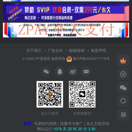
关于我们
广告合作
邮箱投稿
免责声明
© 2023
HY资源库
版权所有
鲁ICP备2024077178号
加入订阅号
扫码加微信
合作:
号易招代理商
|
流量号卡推广
|
永久主机空间
网站运行
1079 天
22 时
20 分
3 秒