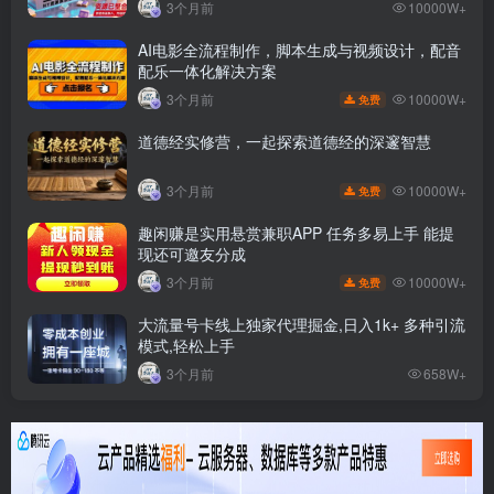
3个月前
10000W+
AI电影全流程制作，脚本生成与视频设计，配音
配乐一体化解决方案
10000W+
3个月前
免费
道德经实修营，一起探索道德经的深邃智慧
10000W+
3个月前
免费
趣闲赚是实用悬赏兼职APP 任务多易上手 能提
现还可邀友分成
10000W+
3个月前
免费
大流量号卡线上独家代理掘金,日入1k+ 多种引流
模式,轻松上手
3个月前
658W+