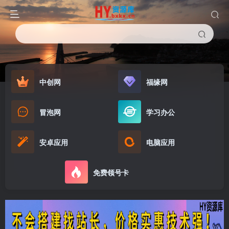
中创网
福缘网
冒泡网
学习办公
安卓应用
电脑应用
免费领号卡