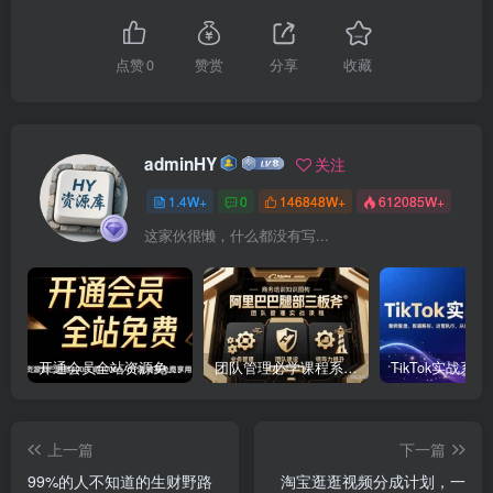
点赞
0
赞赏
分享
收藏
adminHY
关注
1.4W+
0
146848W+
612085W+
这家伙很懒，什么都没有写...
开通会员全站资源免费下载 开通VIP会员 HY资源库
团队管理必学课程系列，阿里巴巴“腿部三板斧”
上一篇
下一篇
99%的人不知道的生财野路
淘宝逛逛视频分成计划，一