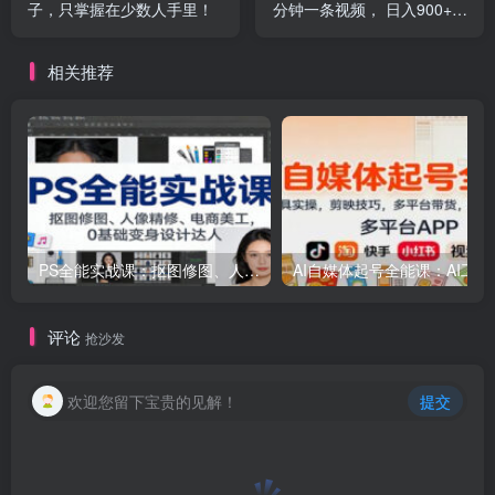
子，只掌握在少数人手里！
分钟一条视频， 日入900+，
可批量放大收益
相关推荐
PS全能实战课：抠图修图、人像精修、电商美工，0基础变身设计达人
AI自媒体起号
评论
抢沙发
欢迎您留下宝贵的见解！
提交