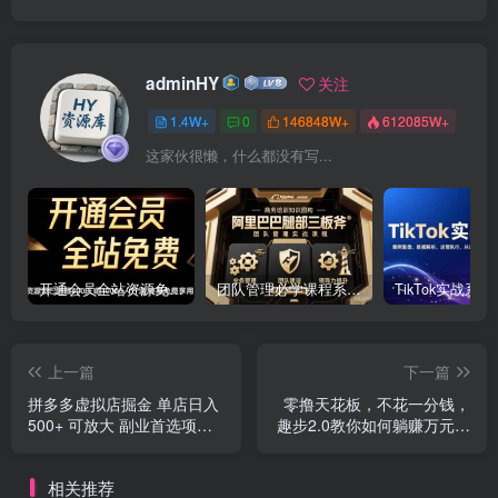
adminHY
关注
1.4W+
0
146848W+
612085W+
这家伙很懒，什么都没有写...
开通会员全站资源免费下载 开通VIP会员 HY资源库
团队管理必学课程系列，阿里巴巴“腿部三板斧”
上一篇
下一篇
拼多多虚拟店掘金 单店日入
零撸天花板，不花一分钱，
500+ 可放大 ​副业首选项目
趣步2.0教你如何躺赚万元，
简单易上手
交易所现已同步上线
相关推荐