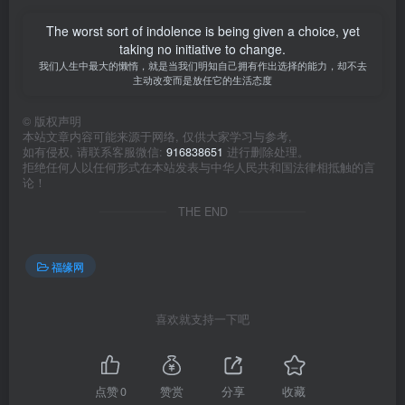
The worst sort of indolence is being given a choice, yet
taking no initiative to change.
我们人生中最大的懒惰，就是当我们明知自己拥有作出选择的能力，却不去
主动改变而是放任它的生活态度
©
版权声明
本站文章内容可能来源于网络, 仅供大家学习与参考,
如有侵权, 请联系客服微信:
916838651
进行删除处理。
拒绝任何人以任何形式在本站发表与中华人民共和国法律相抵触的言
论！
THE END
福缘网
喜欢就支持一下吧
点赞
0
赞赏
分享
收藏