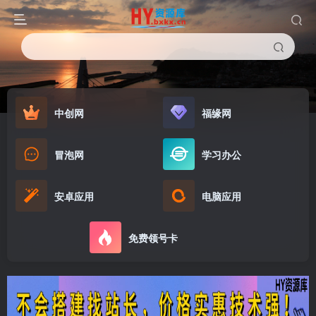
中创网
福缘网
冒泡网
学习办公
安卓应用
电脑应用
免费领号卡