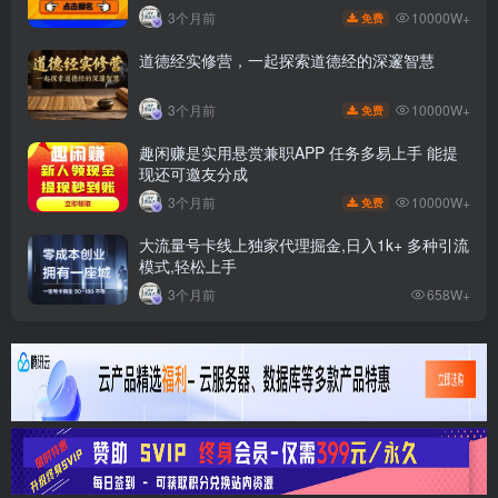
10000W+
3个月前
免费
道德经实修营，一起探索道德经的深邃智慧
10000W+
3个月前
免费
趣闲赚是实用悬赏兼职APP 任务多易上手 能提
现还可邀友分成
10000W+
3个月前
免费
大流量号卡线上独家代理掘金,日入1k+ 多种引流
模式,轻松上手
3个月前
658W+