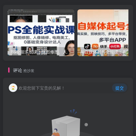
PS全能实战课：抠图修图、人像精修、电商美工，0基础变身设计达人
AI自媒体起号
评论
抢沙发
欢迎您留下宝贵的见解！
提交