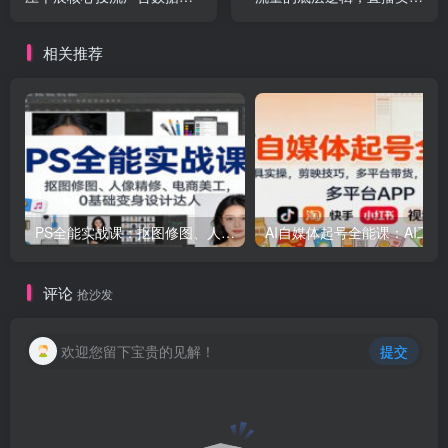
析教程（65节）
过程中遇到的各种问题
相关推荐
PS全能实战课：抠图修图、人像精修、电商美工，0基础变身设计达人
AI自媒体起号
评论
抢沙发
欢迎您留下宝贵的见解！
提交