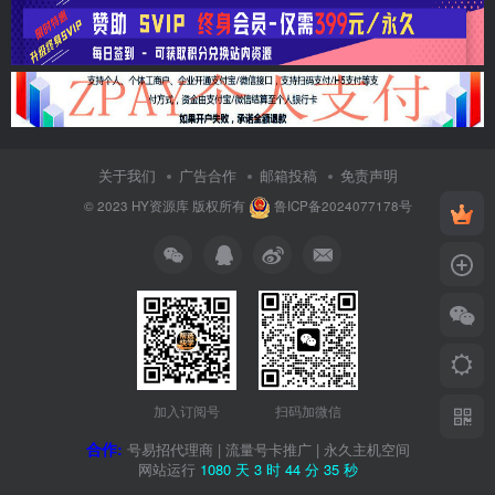
关于我们
广告合作
邮箱投稿
免责声明
© 2023
HY资源库
版权所有
鲁ICP备2024077178号
加入订阅号
扫码加微信
合作:
号易招代理商
|
流量号卡推广
|
永久主机空间
网站运行
1080 天
3 时
44 分
36 秒