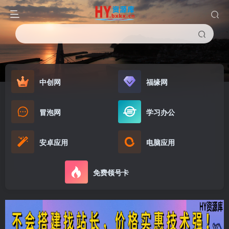
中创网
福缘网
冒泡网
学习办公
安卓应用
电脑应用
免费领号卡