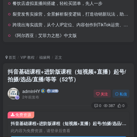
餐饮店虚拟直播间搭建，轻松买团单，先人一步
裂变发售实操营，全景解析裂变逻辑，打造动销新玩法，助力私域流量引爆
跨境出海实战营，从个人IP定位、内容创作到TikTok运营、跨境选品全覆盖
《阿尔西亚：艾菲力之怒》中文版
首页
VIP 教程
福缘网
正文
抖音基础课程+进阶版课程（短视频+直播）起号/
拍摄/选品/直播/等等（52节）
adminHY
关注
私信
2年前发布
0
387
0
免费资源
抖音基础课程+进阶版课程（短视频+直播）起号/拍摄/选品/直播/等等（52节）
此内容为免费资源，请登录后查看