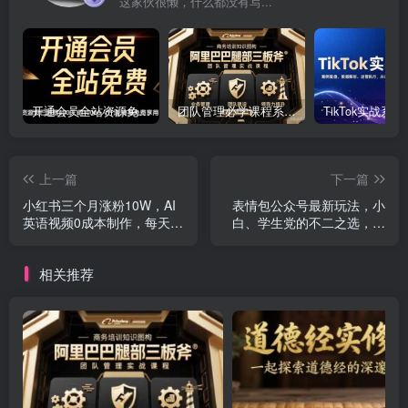
这家伙很懒，什么都没有写...
开通会员全站资源免费下载 开通VIP会员 HY资源库
团队管理必学课程系列，阿里巴巴“腿部三板斧”
上一篇
下一篇
小红书三个月涨粉10W，AI
表情包公众号最新玩法，小
英语视频0成本制作，每天轻
白、学生党的不二之选，模
松日入几张
板加持快速制作，每天10分
钟，日入500+
相关推荐