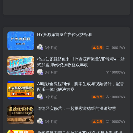
HY资源库首页广告位火热招租
10001W+
3个月前
免费
抢占知识经济红利! HY资源库海量VIP教程+一站
式加盟,助你资源收益双丰收
3个月前
10000W+
AI电影全流程制作，脚本生成与视频设计，配音
配乐一体化解决方案
10000W+
3个月前
免费
道德经实修营，一起探索道德经的深邃智慧
10000W+
3个月前
免费
趣闲赚是实用悬赏兼职APP 任务多易上手 能提