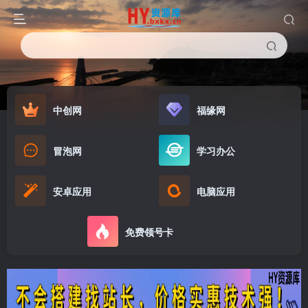
中创网
福缘网
冒泡网
学习办公
安卓应用
电脑应用
免费领号卡