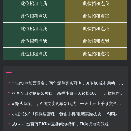
全自动电影票掘金，闲鱼爆单真实可测，0门槛0成本启动，每天稳定3张
抖音全自动抢福袋项目，新手小白一天轻松500+，无脑操作 ，看完直接可以上手
ai微头条项目，Ai图文变现最新玩法，一天生产上千条文章，每篇过原创的玩法
小红书从0-1实操运营课，包含手机/电脑实操板块、IP和私域课、直播课（97节）
从0-1打造百万TikTok直播间短视频，Tk跨境电商教程