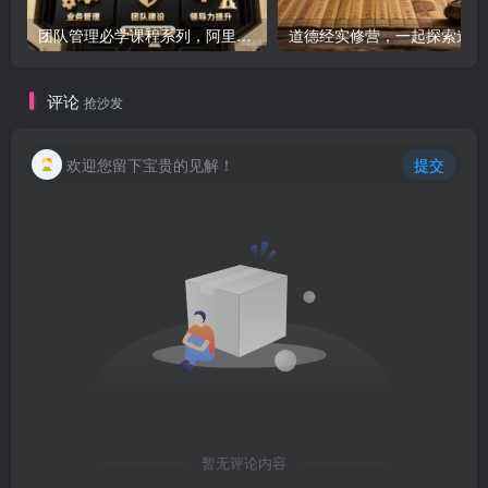
团队管理必学课程系列，阿里巴巴“腿部三板斧”
道
评论
抢沙发
欢迎您留下宝贵的见解！
提交
暂无评论内容