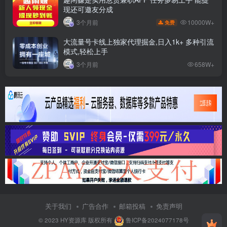
现还可邀友分成
10000W+
3个月前
免费
大流量号卡线上独家代理掘金,日入1k+ 多种引流
模式,轻松上手
3个月前
658W+
关于我们
广告合作
邮箱投稿
免责声明
© 2023
HY资源库
版权所有
鲁ICP备2024077178号