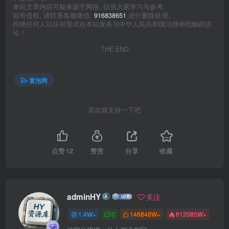
本站文章内容可能来源于网络, 仅供大家学习与参考,
如有侵权, 请联系客服微信:
916838651
进行删除处理。
拒绝任何人以任何形式在本站发表与中华人民共和国法律相抵触的言
论！
THE END
冒泡网
喜欢就支持一下吧
点赞
12
赞赏
分享
收藏
adminHY
关注
1.4W+
0
146848W+
612085W+