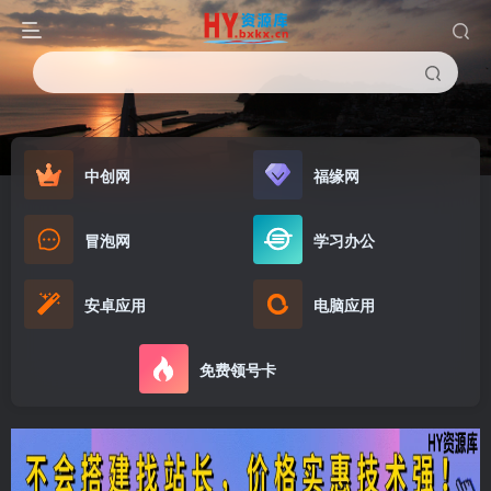
中创网
福缘网
冒泡网
学习办公
安卓应用
电脑应用
免费领号卡