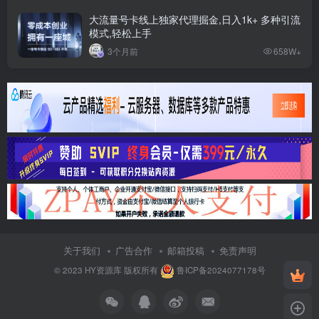
大流量号卡线上独家代理掘金,日入1k+ 多种引流
模式,轻松上手
3个月前
658W+
关于我们
广告合作
邮箱投稿
免责声明
© 2023
HY资源库
版权所有
鲁ICP备2024077178号