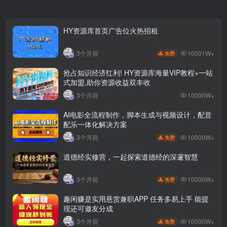
HY资源库首页广告位火热招租
10001W+
3个月前
免费
抢占知识经济红利! HY资源库海量VIP教程+一站
式加盟,助你资源收益双丰收
3个月前
10000W+
AI电影全流程制作，脚本生成与视频设计，配音
配乐一体化解决方案
10000W+
3个月前
免费
道德经实修营，一起探索道德经的深邃智慧
10000W+
3个月前
免费
趣闲赚是实用悬赏兼职APP 任务多易上手 能提
现还可邀友分成
10000W+
3个月前
免费