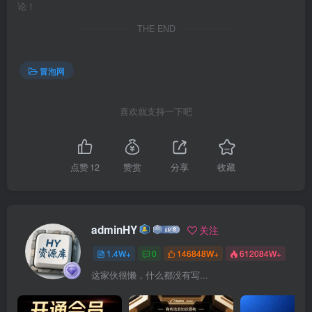
论！
THE END
冒泡网
喜欢就支持一下吧
点赞
12
赞赏
分享
收藏
adminHY
关注
1.4W+
0
146848W+
612084W+
这家伙很懒，什么都没有写...