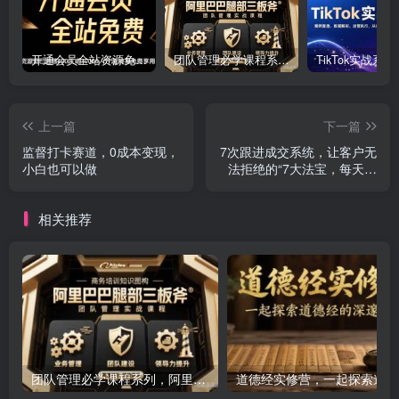
开通会员全站资源免费下载 开通VIP会员 HY资源库
团队管理必学课程系列，阿里巴巴“腿部三板斧”
上一篇
下一篇
监督打卡赛道，0成本变现，
7次跟进成交系统，让客户无
小白也可以做
法拒绝的“7大法宝，每天轻
松出单赚钱
相关推荐
团队管理必学课程系列，阿里巴巴“腿部三板斧”
道