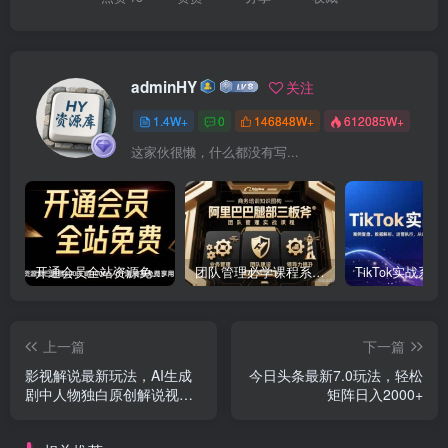
adminHY
关注
1.4W+
0
146848W+
612085W+
这家伙很懒，什么都没有写...
开通会员全站资源免费下载 开通VIP会员 HY资源库
团队管理必学课程系列，阿里巴巴“腿部三板斧”
上一篇
下一篇
影视解说最新玩法，AI生成
今日头条最新7.0玩法，轻松
剧中人物独白原创解说视
矩阵日入2000+
频，操作简单，轻松上…