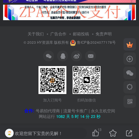
关于我们
广告合作
邮箱投稿
免责声明
© 2023
HY资源库
版权所有
鲁ICP备2024077178号
加入订阅号
扫码加微信
合作:
号易招代理商
|
流量号卡推广
|
永久主机空间
网站运行
1082 天
5 时
14 分
23 秒
13
欢迎您留下宝贵的见解！