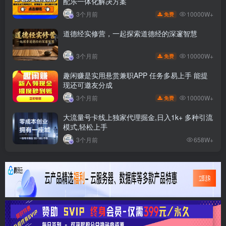
配乐一体化解决方案
10000W+
3个月前
免费
道德经实修营，一起探索道德经的深邃智慧
10000W+
3个月前
免费
趣闲赚是实用悬赏兼职APP 任务多易上手 能提
现还可邀友分成
10000W+
3个月前
免费
大流量号卡线上独家代理掘金,日入1k+ 多种引流
模式,轻松上手
3个月前
658W+