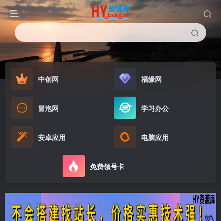
中创网
福缘网
冒泡网
学习办公
安卓应用
电脑应用
免费领号卡