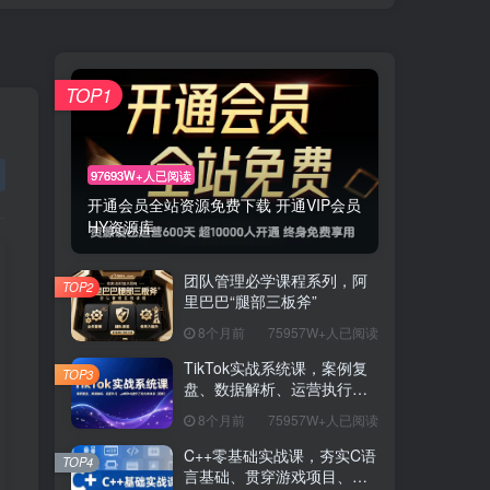
TOP1
97693W+人已阅读
开通会员全站资源免费下载 开通VIP会员
HY资源库
团队管理必学课程系列，阿
TOP2
里巴巴“腿部三板斧”
8个月前
75957W+人已阅读
TikTok实战系统课，案例复
TOP3
盘、数据解析、运营执行，
从0到1构建千万级电商体系
8个月前
75957W+人已阅读
（更新）
C++零基础实战课，夯实C语
TOP4
言基础、贯穿游戏项目、掌