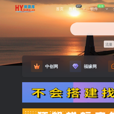
VIP
应用
首页
教程
软件
流量
中创网
福缘网