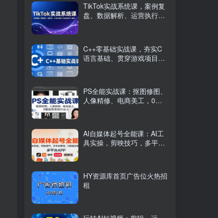
TikTok实战系统课，案例复
盘、数据解析、运营执行，
从0到1构建千万级电商体系
（更新）
C++零基础实战课，夯实C
语言基础、贯穿游戏项目、
掌握开发思维，学成可挑战
月薪15K+岗位
PS全能实战课：抠图修图、
人像精修、电商美工，0基
础变身设计达人
AI自媒体起号全能课：AI工
具实操，剪映技巧，多平台
带货，0基础快速变现
HY资源库首页广告位火热招
租