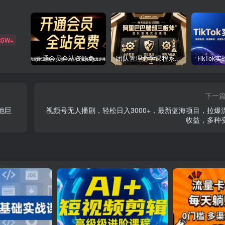
85W+
开通会员全站资源免费下载 开通VIP会员 HY资源库
团队管理必学课程系列，阿里巴巴“腿部三板斧”
下一
池巨
视频号无人播剧，轻松日入3000+，最新蓝海项目，拉爆
收益，多种