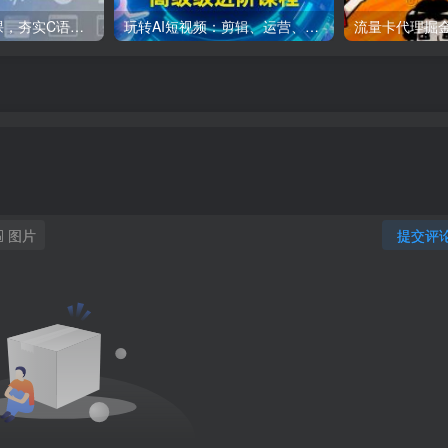
C++零基础实战课，夯实C语言基础、贯穿游戏项目、掌握开发思维，学成可挑战月薪15K+岗位
玩转AI短视频：剪辑、运营、直播一站式教学，轻松打造流量神话
图片
提交评