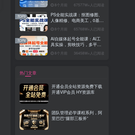
握开发思维，学成可挑战月
8个月前
67577W+人已阅读
薪15K+岗位
PS全能实战课：抠图修图、
TOP5
人像精修、电商美工，0基础
变身设计达人
8个月前
65768W+人已阅读
AI自媒体起号全能课：AI工
TOP6
具实操，剪映技巧，多平台
带货，0基础快速变现
8个月前
36458W+人已阅读
热门文章
开通会员全站资源免费下载
开通VIP会员 HY资源库
团队管理必学课程系列，阿
里巴巴“腿部三板斧”