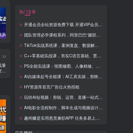
热门文章
开通会员全站资源免费下载 开通VIP会员 HY资源库
TikTok实战系统课，案例复盘、数据解析、运营执行，从0到1构建千万级电商体系（更新）
C++零基础实战课，夯实C语言基础、贯穿游戏项目、掌握开发思维，学成可挑战月薪15K+岗位
PS全能实战课：抠图修图、人像精修、电商美工，0基础变身设计达人
团队管理必学课程系列，阿里巴巴“腿部三板斧”
TikTok实战系统课，案例复盘、数据解析、运营执行，从0到1构建千万级电商体系（更新）
C++零基础实战课，夯实C语言基础、贯穿游戏项目、掌握开发思维，学成可挑战月薪15K+岗位
篇
流量
PS全能实战课：抠图修图、人像精修、电商美工，0基础变身设计达人
变…
AI自媒体起号全能课：AI工具实操，剪映技巧，多平台带货，0基础快速变现
HY资源库首页广告位火热招租
玩转AI短视频：剪辑、运营、直播一站式教学，轻松打造流量神话
AI电影全流程制作，脚本生成与视频设计，配音配乐一体化解决方案
趣闲赚是实用悬赏兼职APP 任务多易上手 能提现还可邀友分成
广告赞助