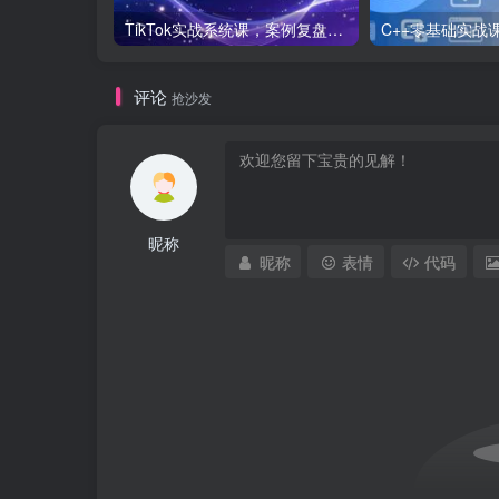
TikTok实战系统课，案例复盘、数据解析、运营执行，从0到1构建千万级电商体系（更新）
评论
抢沙发
昵称
昵称
表情
代码