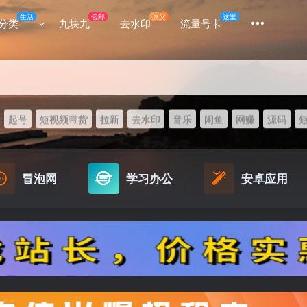
生活
包邮
豆父
这里
分类
九块九
去水印
流量号卡
起号
短视频带货
拉新
去水印
音乐
闲鱼
网赚
源码
冒泡网
学习办公
安卓应用