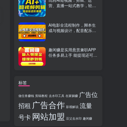
玩转AI短视频：剪辑、运
营、直播一站式教学，轻松
打造流量神话
AI电影全流程制作，脚本生
成与视频设计，配音配乐一
体化解决方案
趣闲赚是实用悬赏兼职APP
任务多易上手 能提现还可邀
友分成
标签
广告位
做任务赚钱
剪辑教程
去水印工具
在家躺赚
广告合作
招租
流量
影视解说
网站加盟
号卡
豆父去水印
趣闲赚