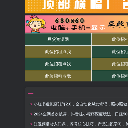
小红书虚拟店矩阵2.0，全自动化AI发笔记，照抄照做（共35节）
2024全网首次披露，抖音挂小程序深度玩法，日赚500+，简单、稳定，带渠道收入，小白必
短视频带货入门课，养号核心技巧，产品知识学习，沟通话术训